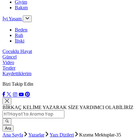
Giyim
Bakım
İyi Yaşam
Beden
Ruh
İlişki
Çocuklu Hayat
Güncel
Video
Testler
Kaydettiklerim
Bizi Takip Edin
BİRKAÇ KELİME YAZARAK SİZE YARDIMCI OLABİLİRİZ
Ara
Ana Sayfa
Yazarlar
Yazı Dizileri
Kızıma Mektuplar-35