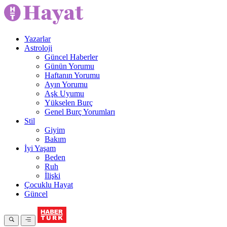
Yazarlar
Astroloji
Güncel Haberler
Günün Yorumu
Haftanın Yorumu
Ayın Yorumu
Aşk Uyumu
Yükselen Burç
Genel Burç Yorumları
Stil
Giyim
Bakım
İyi Yaşam
Beden
Ruh
İlişki
Çocuklu Hayat
Güncel