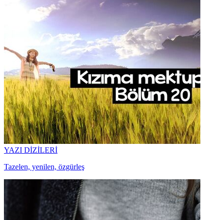
YAZI DİZİLERİ
Tazelen, yenilen, özgürleş