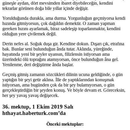
güneşle aydan, dört mevsimden ibaret diyebileceğin, kendini
tekrarlar görünen doğa bile yıllar içinde değişir.
Yorulduğunda durakla, ama durma. Yorgunluğun geçmiyorsa kendi
hızında gitmiyorsun, çok dağıldın demektir. O zaman yapman
gereken hızını ayarlamak, biraz sadeleşip toparlanmaktır, kendini
olduğun yere çivilemek değil.
Derin nefes al. Soğuk duşa gir. Kendine dokun. Dışarı çık, etrafına
bak. Bunlar seni bulunduğun ânda tutar. Aklında, yüreğinde,
hayatında yeni bir şeyler uyansın, filizlensin istiyorsan ama
üzerindeki ölü toprağını atamıyorsan, önce bulunduğun âna gel.
Yenilenme, deri değiştirme ânda başlar.
Geçmiş gitmiş zamanın sözcükleri dilinin ucuna geldiğinde, o gün
yaptığın bir şeyi getir aklına. İlle de yaptıklarından konuşmak
istiyorsan, ama bugünden çok da bir şey bulamıyorsan, o gün
gerçekleştirdiğin bir şeyden konuş. Ve böyle devam et. Göreceksin,
her şey yavaş yavaş değişecek.
36. mektup, 1 Ekim 2019 Salı
hthayat.haberturk.com’da
Önceki mektuplar: