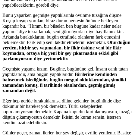
yapabileceklerini görebil diye.
Bunu yaparken geçmişte yaptıklarınla övünme tuzağına düşme.
Koşup koşup yorulan, biraz duran herkesin önünde bekleyen
kapandır bu. “Hımm, bir bilseler, ben bugüne kadar neler neler
yaptım” diye tekrarlamak, seni görmüyorlar diye hayıflanmaktır.
Arkanda bıraktıklarını, bugün etrafında olanların fark etmesini
beklemektir. Fark edip seni takdir etmelerini istemektir.
Oturduğun
yerden, hiçbir şey yapmadan, bir fikir üstüne yeni bir fikir
koymadan, ortaya hiç yeni bir şey çıkarmadan eskisi gibi
parlamıyorsun diye yerinmektir.
Geçmişte yaşama kızım. Bugüne, bugününe gel. İnsanı canlı tutan
yaptıklarıdır, ama bugün yaptıklarıdır.
Birilerine kendinden
bahsetmek istediğinde, bugün meşgul olduklarından, şimdiki
zamandan konuş, fi tarihinde olanlardan, geçmiş gitmiş
zamandan değil.
Eğer hep geride bıraktıklarınsa diline gelenler, bugününde dişe
dokunur bir hareket yok demektir. Türlü sebeplerden
kıpırdamıyorsun demektir. Kapana kapıldın kurtulamıyorsun, tuzağa
düştün çıkamıyorsun demektir. İkisini de kuran sensin, istersen
kendini azat edebilirsin.
Günler geçer, zaman ilerler, her şey değişir, evrilir, yenilenir. Basitçe