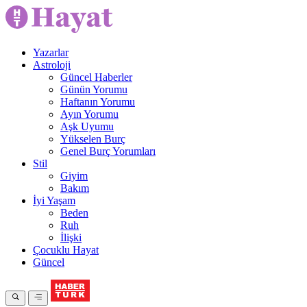
Yazarlar
Astroloji
Güncel Haberler
Günün Yorumu
Haftanın Yorumu
Ayın Yorumu
Aşk Uyumu
Yükselen Burç
Genel Burç Yorumları
Stil
Giyim
Bakım
İyi Yaşam
Beden
Ruh
İlişki
Çocuklu Hayat
Güncel