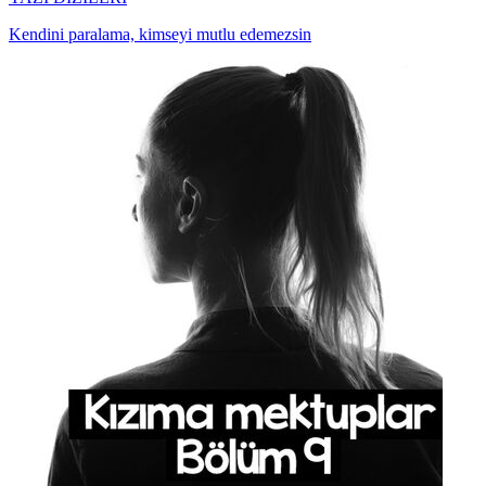
Kendini paralama, kimseyi mutlu edemezsin