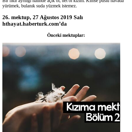
Bir fikir ayrılığı halinde açık ol, net ol kızım. Kimse puslu havada
yürümek, bulanık suda yüzmek istemez.
26. mektup, 27 Ağustos 2019 Salı
hthayat.haberturk.com’da
Önceki mektuplar: