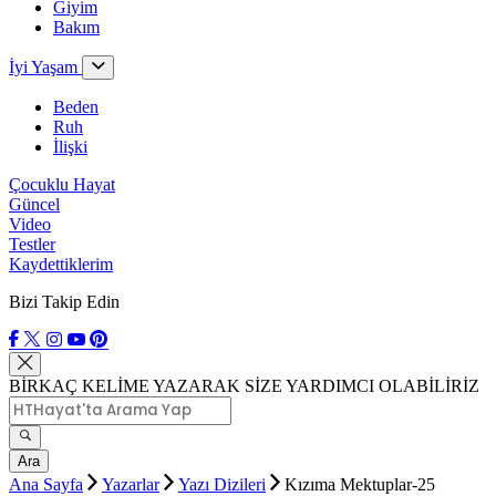
Giyim
Bakım
İyi Yaşam
Beden
Ruh
İlişki
Çocuklu Hayat
Güncel
Video
Testler
Kaydettiklerim
Bizi Takip Edin
BİRKAÇ KELİME YAZARAK SİZE YARDIMCI OLABİLİRİZ
Ara
Ana Sayfa
Yazarlar
Yazı Dizileri
Kızıma Mektuplar-25