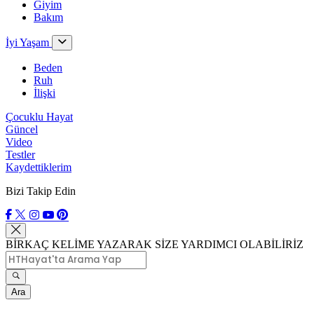
Giyim
Bakım
İyi Yaşam
Beden
Ruh
İlişki
Çocuklu Hayat
Güncel
Video
Testler
Kaydettiklerim
Bizi Takip Edin
BİRKAÇ KELİME YAZARAK SİZE YARDIMCI OLABİLİRİZ
Ara