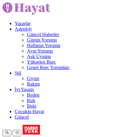
Yazarlar
Astroloji
Güncel Haberler
Günün Yorumu
Haftanın Yorumu
Ayın Yorumu
Aşk Uyumu
Yükselen Burç
Genel Burç Yorumları
Stil
Giyim
Bakım
İyi Yaşam
Beden
Ruh
İlişki
Çocuklu Hayat
Güncel