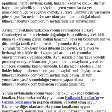
aşağılama, nefret söylemi, küfür, hakaret, kadın ve çocuk istismarı,
hayvanlara yönelik şiddet söylemi içeren yorumlar da yer
almaktadır. Suçu ve suçluyu övmek, Türkiye Cumhuriyeti yasalarına
göre suçtur. Bu nedenle bu tarz okur yorumları da doğal olarak
hthayat.haberturk.com yorum sayfalarında yer almayacaktır.
Ayrıca hthayat.haberturk.com yorum sayfalarında Türkiye
Cumhuriyeti mahkemelerinde doğruluğu ispat edilemeyecek iddia,
itham ve karalama içeren, halkın tamamını veya bir bölümünü kin ve
düşmanlığa tahrik eden, provokatif yorumlar da yapılamaz.
Yorumlarda markaların ticari itibarını zedeleyici, karalayıcı ve
herhangi bir şekilde ticari zarara yol açabilecek yorumlar
onaylanmayacak ve silinecektir. Aynı şekilde bir markaya yönelik
promosyon veya reklam amaçlı yorumlar da onaylanmayacak ve
silinecek yorumlar kategorisindedir. Başka hiçbir siteden alınan
linkler hthayat.haberturk.com yorum sayfalarında paylaşılamaz.
hthayat.haberturk.com yorum sayfalarında paylaşılan tüm
yorumların yasal sorumluluğu yorumu yapan okura aittir ve
hthayat.haberturk.com bunlardan sorumlu tutulamaz.
Yorum sayfalarında yorum yapan her okur, yukarıda belirtilen
kuralları, Haberturk.com’da yayınlanan
Kullanım Koşulları'nı
ve
Gizlilik Sözleşmesi
'ni peşinen okumuş ve kabul etmiş sayılır.
Bizlerle ve diğer okurlarımızla yorum kurallarına uygun
yorumlarınızı, görüşlerinizi yasalar, saygı, nezaket, birlikte yaşama