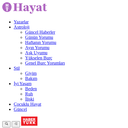
Yazarlar
Astroloji
Güncel Haberler
Günün Yorumu
Haftanın Yorumu
Ayın Yorumu
Aşk Uyumu
Yükselen Burç
Genel Burç Yorumları
Stil
Giyim
Bakım
İyi Yaşam
Beden
Ruh
İlişki
Çocuklu Hayat
Güncel