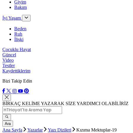
Giyim
Bakım
İyi Yaşam
Beden
Ruh
İlişki
Çocuklu Hayat
Güncel
Video
Testler
Kaydettiklerim
Bizi Takip Edin
BİRKAÇ KELİME YAZARAK SİZE YARDIMCI OLABİLİRİZ
Ara
Ana Sayfa
Yazarlar
Yazı Dizileri
Kızıma Mektuplar-19