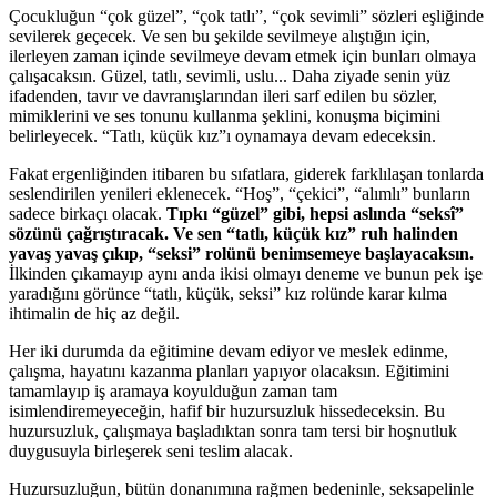
Çocukluğun “çok güzel”, “çok tatlı”, “çok sevimli” sözleri eşliğinde
sevilerek geçecek. Ve sen bu şekilde sevilmeye alıştığın için,
ilerleyen zaman içinde sevilmeye devam etmek için bunları olmaya
çalışacaksın. Güzel, tatlı, sevimli, uslu... Daha ziyade senin yüz
ifadenden, tavır ve davranışlarından ileri sarf edilen bu sözler,
mimiklerini ve ses tonunu kullanma şeklini, konuşma biçimini
belirleyecek. “Tatlı, küçük kız”ı oynamaya devam edeceksin.
Fakat ergenliğinden itibaren bu sıfatlara, giderek farklılaşan tonlarda
seslendirilen yenileri eklenecek. “Hoş”, “çekici”, “alımlı” bunların
sadece birkaçı olacak.
Tıpkı “güzel” gibi, hepsi aslında “seksî”
sözünü çağrıştıracak. Ve sen “tatlı, küçük kız” ruh halinden
yavaş yavaş çıkıp, “seksi” rolünü benimsemeye başlayacaksın.
İlkinden çıkamayıp aynı anda ikisi olmayı deneme ve bunun pek işe
yaradığını görünce “tatlı, küçük, seksi” kız rolünde karar kılma
ihtimalin de hiç az değil.
Her iki durumda da eğitimine devam ediyor ve meslek edinme,
çalışma, hayatını kazanma planları yapıyor olacaksın. Eğitimini
tamamlayıp iş aramaya koyulduğun zaman tam
isimlendiremeyeceğin, hafif bir huzursuzluk hissedeceksin. Bu
huzursuzluk, çalışmaya başladıktan sonra tam tersi bir hoşnutluk
duygusuyla birleşerek seni teslim alacak.
Huzursuzluğun, bütün donanımına rağmen bedeninle, seksapelinle