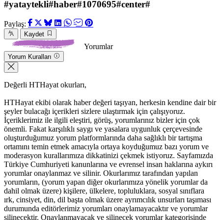
#yataytekli#haber#1070695#center#
Paylaş:
Kaydet
Yorumlar
Yorum Kuralları
Değerli HTHayat okurları,
HTHayat ekibi olarak haber değeri taşıyan, herkesin kendine dair bir
şeyler bulacağı içerikleri sizlere ulaştırmak için çalışıyoruz.
İçeriklerimiz ile ilgili eleştiri, görüş, yorumlarınız bizler için çok
önemli. Fakat karşılıklı saygı ve yasalara uygunluk çerçevesinde
oluşturduğumuz yorum platformlarında daha sağlıklı bir tartışma
ortamını temin etmek amacıyla ortaya koyduğumuz bazı yorum ve
moderasyon kurallarımıza dikkatinizi çekmek istiyoruz. Sayfamızda
Türkiye Cumhuriyeti kanunlarına ve evrensel insan haklarına aykırı
yorumlar onaylanmaz ve silinir. Okurlarımız tarafından yapılan
yorumların, (yorum yapan diğer okurlarımıza yönelik yorumlar da
dahil olmak üzere) kişilere, ülkelere, topluluklara, sosyal sınıflara
ırk, cinsiyet, din, dil başta olmak üzere ayrımcılık unsurları taşıması
durumunda editörlerimiz yorumları onaylamayacaktır ve yorumlar
silinecektir. Onaylanmayacak ve silinecek yorumlar kategorisinde