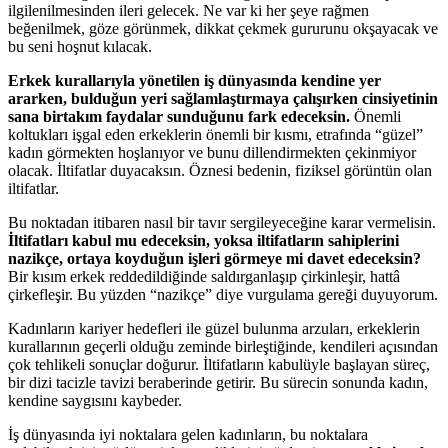
ilgilenilmesinden ileri gelecek. Ne var ki her şeye rağmen
beğenilmek, göze görünmek, dikkat çekmek gururunu okşayacak ve
bu seni hoşnut kılacak.
Erkek kurallarıyla yönetilen iş dünyasında kendine yer
ararken, bulduğun yeri sağlamlaştırmaya çalışırken cinsiyetinin
sana birtakım faydalar sunduğunu fark edeceksin.
Önemli
koltukları işgal eden erkeklerin önemli bir kısmı, etrafında “güzel”
kadın görmekten hoşlanıyor ve bunu dillendirmekten çekinmiyor
olacak. İltifatlar duyacaksın. Öznesi bedenin, fiziksel görüntün olan
iltifatlar.
Bu noktadan itibaren nasıl bir tavır sergileyeceğine karar vermelisin.
İltifatları kabul mu edeceksin, yoksa iltifatların sahiplerini
nazikçe, ortaya koyduğun işleri görmeye mi davet edeceksin?
Bir kısım erkek reddedildiğinde saldırganlaşıp çirkinleşir, hattâ
çirkefleşir. Bu yüzden “nazikçe” diye vurgulama gereği duyuyorum.
Kadınların kariyer hedefleri ile güzel bulunma arzuları, erkeklerin
kurallarının geçerli olduğu zeminde birleştiğinde, kendileri açısından
çok tehlikeli sonuçlar doğurur. İltifatların kabulüyle başlayan süreç,
bir dizi tacizle tavizi beraberinde getirir. Bu sürecin sonunda kadın,
kendine saygısını kaybeder.
İş dünyasında iyi noktalara gelen kadınların, bu noktalara