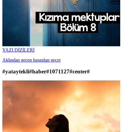
YAZI DİZİLERİ
Aklından geçen başından geçer
#yataytekli#haber#1071127#center#