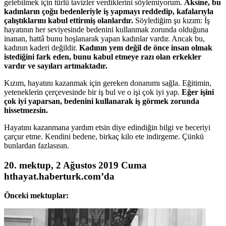
gelebilmek için türlü tavizler verdiklerini söylemiyorum.
Aksine, bu
kadınların çoğu bedenleriyle iş yapmayı reddedip, kafalarıyla
çalıştıklarını kabul ettirmiş olanlardır.
Söylediğim şu kızım: İş
hayatının her seviyesinde bedenini kullanmak zorunda olduğuna
inanan, hattâ bunu hoşlanarak yapan kadınlar vardır. Ancak bu,
kadının kaderi değildir.
Kadının yem değil de önce insan olmak
istediğini fark eden, bunu kabul etmeye razı olan erkekler
vardır ve sayıları artmaktadır.
Kızım, hayatını kazanmak için gereken donanımı sağla. Eğitimin,
yeteneklerin çerçevesinde bir iş bul ve o işi çok iyi yap.
Eğer işini
çok iyi yaparsan, bedenini kullanarak iş görmek zorunda
hissetmezsin.
Hayatını kazanmana yardım etsin diye edindiğin bilgi ve beceriyi
çarçur etme. Kendini bedene, birkaç kilo ete indirgeme. Çünkü
bunlardan fazlasısın.
20. mektup, 2 Ağustos 2019 Cuma
hthayat.haberturk.com’da
Önceki mektuplar: