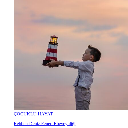
ÇOCUKLU HAYAT
Rehber: Deniz Feneri Ebeveynliği