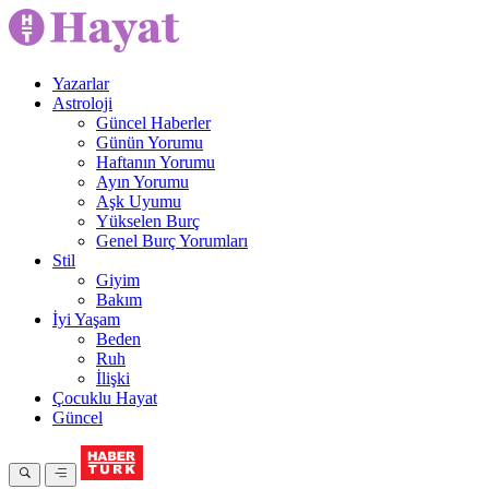
Yazarlar
Astroloji
Güncel Haberler
Günün Yorumu
Haftanın Yorumu
Ayın Yorumu
Aşk Uyumu
Yükselen Burç
Genel Burç Yorumları
Stil
Giyim
Bakım
İyi Yaşam
Beden
Ruh
İlişki
Çocuklu Hayat
Güncel