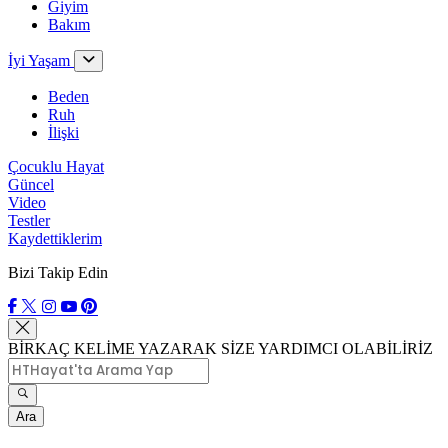
Giyim
Bakım
İyi Yaşam
Beden
Ruh
İlişki
Çocuklu Hayat
Güncel
Video
Testler
Kaydettiklerim
Bizi Takip Edin
BİRKAÇ KELİME YAZARAK SİZE YARDIMCI OLABİLİRİZ
Ara