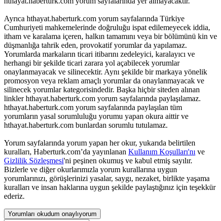
hthayat.haberturk.com yorum sayfalarında yer almayacaktır.
Ayrıca hthayat.haberturk.com yorum sayfalarında Türkiye
Cumhuriyeti mahkemelerinde doğruluğu ispat edilemeyecek iddia,
itham ve karalama içeren, halkın tamamını veya bir bölümünü kin ve
düşmanlığa tahrik eden, provokatif yorumlar da yapılamaz.
Yorumlarda markaların ticari itibarını zedeleyici, karalayıcı ve
herhangi bir şekilde ticari zarara yol açabilecek yorumlar
onaylanmayacak ve silinecektir. Aynı şekilde bir markaya yönelik
promosyon veya reklam amaçlı yorumlar da onaylanmayacak ve
silinecek yorumlar kategorisindedir. Başka hiçbir siteden alınan
linkler hthayat.haberturk.com yorum sayfalarında paylaşılamaz.
hthayat.haberturk.com yorum sayfalarında paylaşılan tüm
yorumların yasal sorumluluğu yorumu yapan okura aittir ve
hthayat.haberturk.com bunlardan sorumlu tutulamaz.
Yorum sayfalarında yorum yapan her okur, yukarıda belirtilen
kuralları, Haberturk.com’da yayınlanan
Kullanım Koşulları'nı
ve
Gizlilik Sözleşmesi
'ni peşinen okumuş ve kabul etmiş sayılır.
Bizlerle ve diğer okurlarımızla yorum kurallarına uygun
yorumlarınızı, görüşlerinizi yasalar, saygı, nezaket, birlikte yaşama
kuralları ve insan haklarına uygun şekilde paylaştığınız için teşekkür
ederiz.
Yorumları okudum onaylıyorum