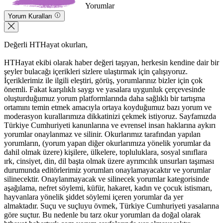
Yorumlar
Yorum Kuralları
Değerli HTHayat okurları,
HTHayat ekibi olarak haber değeri taşıyan, herkesin kendine dair bir
şeyler bulacağı içerikleri sizlere ulaştırmak için çalışıyoruz.
İçeriklerimiz ile ilgili eleştiri, görüş, yorumlarınız bizler için çok
önemli. Fakat karşılıklı saygı ve yasalara uygunluk çerçevesinde
oluşturduğumuz yorum platformlarında daha sağlıklı bir tartışma
ortamını temin etmek amacıyla ortaya koyduğumuz bazı yorum ve
moderasyon kurallarımıza dikkatinizi çekmek istiyoruz. Sayfamızda
Türkiye Cumhuriyeti kanunlarına ve evrensel insan haklarına aykırı
yorumlar onaylanmaz ve silinir. Okurlarımız tarafından yapılan
yorumların, (yorum yapan diğer okurlarımıza yönelik yorumlar da
dahil olmak üzere) kişilere, ülkelere, topluluklara, sosyal sınıflara
ırk, cinsiyet, din, dil başta olmak üzere ayrımcılık unsurları taşıması
durumunda editörlerimiz yorumları onaylamayacaktır ve yorumlar
silinecektir. Onaylanmayacak ve silinecek yorumlar kategorisinde
aşağılama, nefret söylemi, küfür, hakaret, kadın ve çocuk istismarı,
hayvanlara yönelik şiddet söylemi içeren yorumlar da yer
almaktadır. Suçu ve suçluyu övmek, Türkiye Cumhuriyeti yasalarına
göre suçtur. Bu nedenle bu tarz okur yorumları da doğal olarak