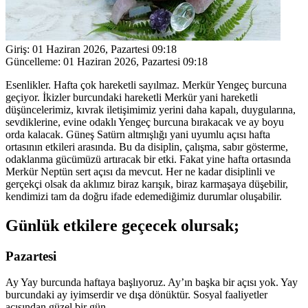
Giriş:
01 Haziran 2026, Pazartesi 09:18
Güncelleme:
01 Haziran 2026, Pazartesi 09:18
Esenlikler. Hafta çok hareketli sayılmaz. Merkür Yengeç burcuna
geçiyor. İkizler burcundaki hareketli Merkür yani hareketli
düşüncelerimiz, kıvrak iletişimimiz yerini daha kapalı, duygularına,
sevdiklerine, evine odaklı Yengeç burcuna bırakacak ve ay boyu
orda kalacak. Güneş Satürn altmışlığı yani uyumlu açısı hafta
ortasının etkileri arasında. Bu da disiplin, çalışma, sabır gösterme,
odaklanma gücümüzü artıracak bir etki. Fakat yine hafta ortasında
Merkür Neptün sert açısı da mevcut. Her ne kadar disiplinli ve
gerçekçi olsak da aklımız biraz karışık, biraz karmaşaya düşebilir,
kendimizi tam da doğru ifade edemediğimiz durumlar oluşabilir.
Günlük etkilere geçecek olursak;
Pazartesi
Ay Yay burcunda haftaya başlıyoruz. Ay’ın başka bir açısı yok. Yay
burcundaki ay iyimserdir ve dışa dönüktür. Sosyal faaliyetler
açısından güzel bir gün.