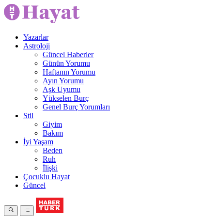
Yazarlar
Astroloji
Güncel Haberler
Günün Yorumu
Haftanın Yorumu
Ayın Yorumu
Aşk Uyumu
Yükselen Burç
Genel Burç Yorumları
Stil
Giyim
Bakım
İyi Yaşam
Beden
Ruh
İlişki
Çocuklu Hayat
Güncel