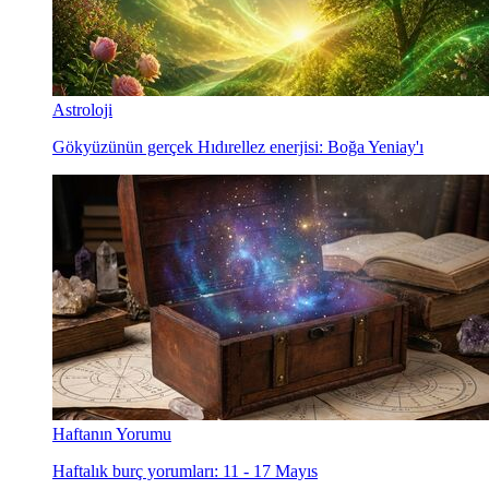
Astroloji
Gökyüzünün gerçek Hıdırellez enerjisi: Boğa Yeniay'ı
Haftanın Yorumu
Haftalık burç yorumları: 11 - 17 Mayıs