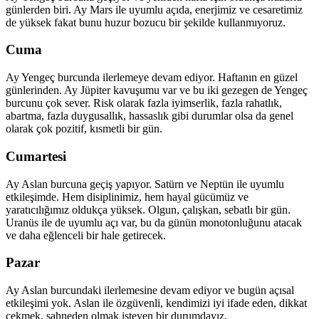
günlerden biri. Ay Mars ile uyumlu açıda, enerjimiz ve cesaretimiz
de yüksek fakat bunu huzur bozucu bir şekilde kullanmıyoruz.
Cuma
Ay Yengeç burcunda ilerlemeye devam ediyor. Haftanın en güzel
günlerinden. Ay Jüpiter kavuşumu var ve bu iki gezegen de Yengeç
burcunu çok sever. Risk olarak fazla iyimserlik, fazla rahatlık,
abartma, fazla duygusallık, hassaslık gibi durumlar olsa da genel
olarak çok pozitif, kısmetli bir gün.
Cumartesi
Ay Aslan burcuna geçiş yapıyor. Satürn ve Neptün ile uyumlu
etkileşimde. Hem disiplinimiz, hem hayal gücümüz ve
yaratıcılığımız oldukça yüksek. Olgun, çalışkan, sebatlı bir gün.
Uranüs ile de uyumlu açı var, bu da günün monotonluğunu atacak
ve daha eğlenceli bir hale getirecek.
Pazar
Ay Aslan burcundaki ilerlemesine devam ediyor ve bugün açısal
etkileşimi yok. Aslan ile özgüvenli, kendimizi iyi ifade eden, dikkat
çekmek, sahneden olmak isteyen bir durumdayız.