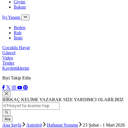
Giyim
Bakım
İyi Yaşam
Beden
Ruh
İlişki
Çocuklu Hayat
Güncel
Video
Testler
Kaydettiklerim
Bizi Takip Edin
BİRKAÇ KELİME YAZARAK SİZE YARDIMCI OLABİLİRİZ
Ara
Ana Sayfa
Astroloji
Haftanın Yorumu
23 Şubat - 1 Mart 2026