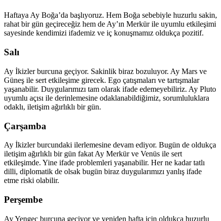
Haftaya Ay Boğa’da başlıyoruz. Hem Boğa sebebiyle huzurlu sakin,
rahat bir gün geçireceğiz hem de Ay’ın Merkür ile uyumlu etkileşimi
sayesinde kendimizi ifademiz ve iç konuşmamız oldukça pozitif.
Salı
Ay İkizler burcuna geçiyor. Sakinlik biraz bozuluyor. Ay Mars ve
Güneş ile sert etkileşime girecek. Ego çatışmaları ve tartışmalar
yaşanabilir. Duygularımızı tam olarak ifade edemeyebiliriz. Ay Pluto
uyumlu açısı ile derinlemesine odaklanabildiğimiz, sorumluluklara
odaklı, iletişim ağırlıklı bir gün.
Çarşamba
Ay İkizler burcundaki ilerlemesine devam ediyor. Bugün de oldukça
iletişim ağırlıklı bir gün fakat Ay Merkür ve Venüs ile sert
etkileşimde. Yine ifade problemleri yaşanabilir. Her ne kadar tatlı
dilli, diplomatik de olsak bugün biraz duygularımızı yanlış ifade
etme riski olabilir.
Perşembe
Ay Yengeç burcuna geçiyor ve yeniden hafta için oldukça huzurlu