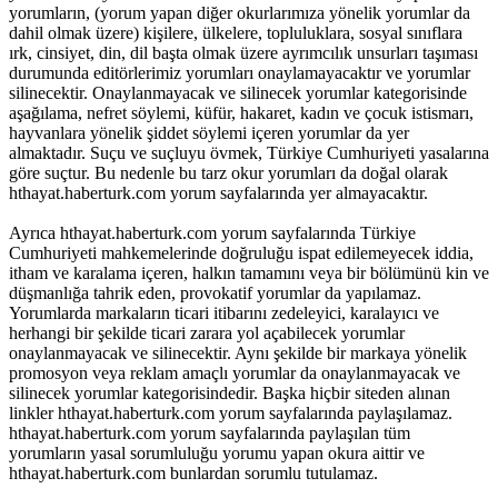
yorumların, (yorum yapan diğer okurlarımıza yönelik yorumlar da
dahil olmak üzere) kişilere, ülkelere, topluluklara, sosyal sınıflara
ırk, cinsiyet, din, dil başta olmak üzere ayrımcılık unsurları taşıması
durumunda editörlerimiz yorumları onaylamayacaktır ve yorumlar
silinecektir. Onaylanmayacak ve silinecek yorumlar kategorisinde
aşağılama, nefret söylemi, küfür, hakaret, kadın ve çocuk istismarı,
hayvanlara yönelik şiddet söylemi içeren yorumlar da yer
almaktadır. Suçu ve suçluyu övmek, Türkiye Cumhuriyeti yasalarına
göre suçtur. Bu nedenle bu tarz okur yorumları da doğal olarak
hthayat.haberturk.com yorum sayfalarında yer almayacaktır.
Ayrıca hthayat.haberturk.com yorum sayfalarında Türkiye
Cumhuriyeti mahkemelerinde doğruluğu ispat edilemeyecek iddia,
itham ve karalama içeren, halkın tamamını veya bir bölümünü kin ve
düşmanlığa tahrik eden, provokatif yorumlar da yapılamaz.
Yorumlarda markaların ticari itibarını zedeleyici, karalayıcı ve
herhangi bir şekilde ticari zarara yol açabilecek yorumlar
onaylanmayacak ve silinecektir. Aynı şekilde bir markaya yönelik
promosyon veya reklam amaçlı yorumlar da onaylanmayacak ve
silinecek yorumlar kategorisindedir. Başka hiçbir siteden alınan
linkler hthayat.haberturk.com yorum sayfalarında paylaşılamaz.
hthayat.haberturk.com yorum sayfalarında paylaşılan tüm
yorumların yasal sorumluluğu yorumu yapan okura aittir ve
hthayat.haberturk.com bunlardan sorumlu tutulamaz.