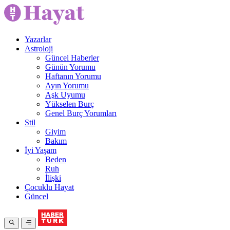
Yazarlar
Astroloji
Güncel Haberler
Günün Yorumu
Haftanın Yorumu
Ayın Yorumu
Aşk Uyumu
Yükselen Burç
Genel Burç Yorumları
Stil
Giyim
Bakım
İyi Yaşam
Beden
Ruh
İlişki
Çocuklu Hayat
Güncel