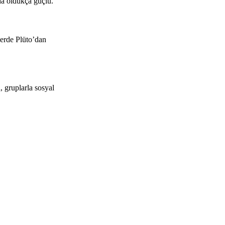
 da oldukça güçlü.
lerde Plüto’dan
, gruplarla sosyal