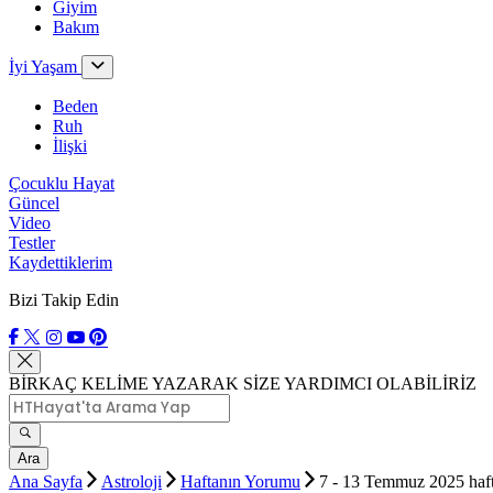
Giyim
Bakım
İyi Yaşam
Beden
Ruh
İlişki
Çocuklu Hayat
Güncel
Video
Testler
Kaydettiklerim
Bizi Takip Edin
BİRKAÇ KELİME YAZARAK SİZE YARDIMCI OLABİLİRİZ
Ara
Ana Sayfa
Astroloji
Haftanın Yorumu
7 - 13 Temmuz 2025 haft