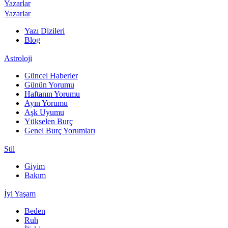
Yazarlar
Yazarlar
Yazı Dizileri
Blog
Astroloji
Güncel Haberler
Günün Yorumu
Haftanın Yorumu
Ayın Yorumu
Aşk Uyumu
Yükselen Burç
Genel Burç Yorumları
Stil
Giyim
Bakım
İyi Yaşam
Beden
Ruh