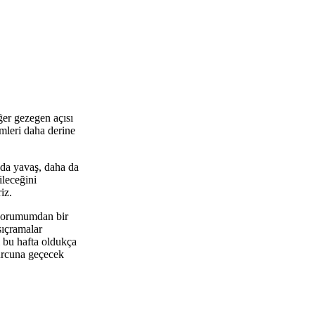
ğer gezegen açısı
emleri daha derine
 da yavaş, daha da
ileceğini
iz.
k yorumumdan bir
sıçramalar
i bu hafta oldukça
burcuna geçecek