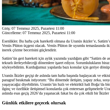
Giriş:
07 Temmuz 2025, Pazartesi 11:00
Güncelleme:
07 Temmuz 2025, Pazartesi 11:00
Esenlikler. Bu hafta çok hareketli olmasa da Uranüs ikizler’e, Satürn’
Venüs Plüton üçgeni olacak. Venüs Plüton ile uyumlu temaslasında ikili
inerek çözme becerisini güçlendirir.
Satürn’ün geri hareketi için aylık yazımda yazdığım gibi “Satürn de a
tekrarlı ilerleyebileceği dönemlere işaret ediyor. Sorumlulukların biraz
söyleyebilirim. Kurduğumuz yapılarda bazı konular için geriye dönüp t
Uranüs İkizler geçişi de aslında tam hafta başında başlayacak ve etkis
paragraf bırakmak istiyorum: “Bu dönemde iletişim, yapay zeka, sosyal 
yaşayacağız diyebilirim. Uranüs’ün hızlı ve elektrikli hali Boğa’da bir
ilginç ve özellikle iletişimsel konularda çok enteresan gelişmelerle 
aslında esas geçiş 2026’da yaşanacak fakat bu da çok etkili bir İkizler 
Günlük etkilere geçecek olursak