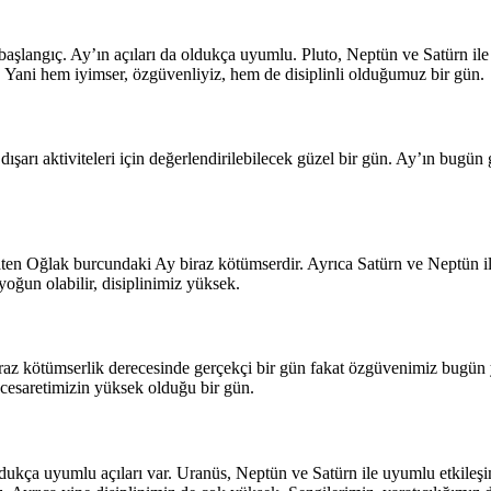
başlangıç. Ay’ın açıları da oldukça uyumlu. Pluto, Neptün ve Satürn il
. Yani hem iyimser, özgüvenliyiz, hem de disiplinli olduğumuz bir gün.
şarı aktiviteleri için değerlendirilebilecek güzel bir gün. Ay’ın bugün
en Oğlak burcundaki Ay biraz kötümserdir. Ayrıca Satürn ve Neptün ile
oğun olabilir, disiplinimiz yüksek.
iraz kötümserlik derecesinde gerçekçi bir gün fakat özgüvenimiz bugün 
cesaretimizin yüksek olduğu bir gün.
kça uyumlu açıları var. Uranüs, Neptün ve Satürn ile uyumlu etkileşi