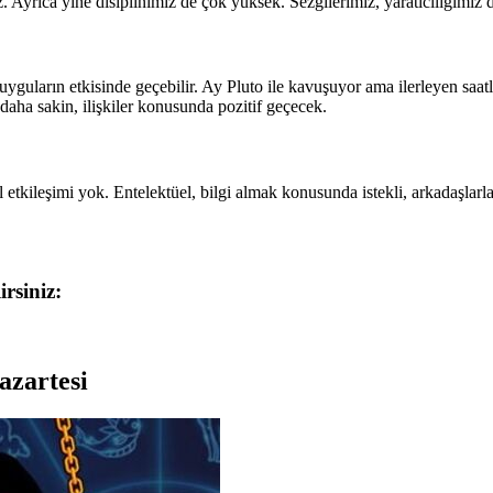
iz. Ayrıca yine disiplinimiz de çok yüksek. Sezgilerimiz, yaratıcılığımız
uyguların etkisinde geçebilir. Ay Pluto ile kavuşuyor ama ilerleyen saat
daha sakin, ilişkiler konusunda pozitif geçecek.
tkileşimi yok. Entelektüel, bilgi almak konusunda istekli, arkadaşlarla
rsiniz:
azartesi