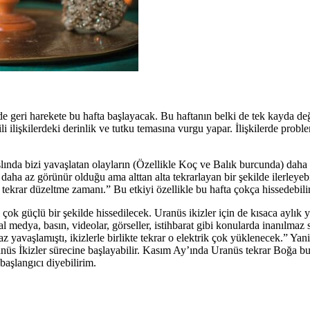
de geri harekete bu hafta başlayacak. Bu haftanın belki de tek kayda de
 ilişkilerdeki derinlik ve tutku temasına vurgu yapar. İlişkilerde probl
slında bizi yavaşlatan olayların (Özellikle Koç ve Balık burcunda) daha
 daha az görünür olduğu ama alttan alta tekrarlayan bir şekilde ilerleyeb
ekrar düzeltme zamanı.” Bu etkiyi özellikle bu hafta çokça hissedebilir
i çok güçlü bir şekilde hissedilecek. Uranüs ikizler için de kısaca aylı
medya, basın, videolar, görseller, istihbarat gibi konularda inanılmaz 
az yavaşlamıştı, ikizlerle birlikte tekrar o elektrik çok yüklenecek.” Yan
Uranüs İkizler sürecine başlayabilir. Kasım Ay’ında Uranüs tekrar Boğa 
başlangıcı diyebilirim.