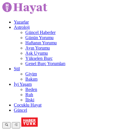
Yazarlar
Astroloji
Güncel Haberler
Günün Yorumu
Haftanın Yorumu
Ayın Yorumu
Aşk Uyumu
Yükselen Burç
Genel Burç Yorumları
Stil
Giyim
Bakım
İyi Yaşam
Beden
Ruh
İlişki
Çocuklu Hayat
Güncel