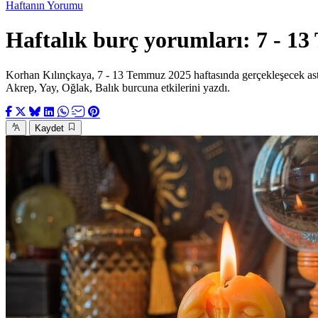
Haftanın Yorumu
Haftalık burç yorumları: 7 - 1
Korhan Kılınçkaya, 7 - 13 Temmuz 2025 haftasında gerçekleşecek astro
Akrep, Yay, Oğlak, Balık burcuna etkilerini yazdı.
Kaydet