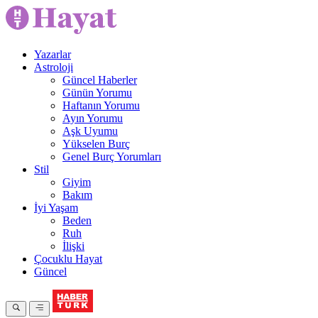
Yazarlar
Astroloji
Güncel Haberler
Günün Yorumu
Haftanın Yorumu
Ayın Yorumu
Aşk Uyumu
Yükselen Burç
Genel Burç Yorumları
Stil
Giyim
Bakım
İyi Yaşam
Beden
Ruh
İlişki
Çocuklu Hayat
Güncel