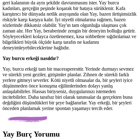
geri kalanının da aynı şekilde davranmasını ister. Yay burcu
kadınları, gerçeğin peşinde koşarak bir hataya sürüklenir. Kafa
karıştırıcı bir dünyada netlik arayışında olan Yay, bazen iletişimsizlik
riskiyle karşı karşıya kalır. İyi niyetli olmalarına rağmen, bazen
sözlerinde dikkatsiz olabilir. Yay'ın tam olgunluğa ulaşması çok
zaman alır. Her Yay, beraberinde zengin bir deneyim bolluğu getirir.
Söyleyecekleri kolayca özetlenemez, kısa sohbetlere sığdırılamaz ve
bilgelikleri büyük ölçüde karşı tarafın ne kadarını
deneyimleyebileceklerine bağlıdır.
Yay burcu erkeği nasıldır?
Yay, burcu erkeği tam bir maceraperesttir. Yerinde durmayı sevmez
ve sürekli yeni geziler, girişimler planlar. Zihnen de sürekli farklı
yerlere gitmeyi severler. Kötü niyetli olmasalar da, bir şeyleri iyice
düşünmeden önce konuşma eğilimlerinden dolayı yanlış
anlaşılabilirler. Hassas biriyseniz, duygularınızı istemeden
incitebilirler. Daha tarafsız biri olarak tanınsalar da gerçekten buna
değdiğini düşündükleri bir şeye bağlanırlar. Yay erkeği, bir şeyleri
önceden planlamak yerine spontan yaşamayı tercih eder.
Yay Burç Yorumu