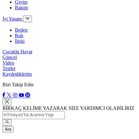
Giyim
Bakım
İyi Yaşam
Beden
Ruh
İlişki
Çocuklu Hayat
Güncel
Video
Testler
Kaydettiklerim
Bizi Takip Edin
BİRKAÇ KELİME YAZARAK SİZE YARDIMCI OLABİLİRİZ
Ara