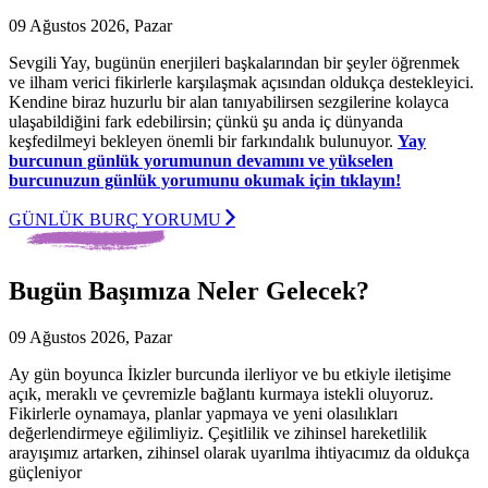
09 Ağustos 2026, Pazar
Sevgili Yay, bugünün enerjileri başkalarından bir şeyler öğrenmek
ve ilham verici fikirlerle karşılaşmak açısından oldukça destekleyici.
Kendine biraz huzurlu bir alan tanıyabilirsen sezgilerine kolayca
ulaşabildiğini fark edebilirsin; çünkü şu anda iç dünyanda
keşfedilmeyi bekleyen önemli bir farkındalık bulunuyor.
Yay
burcunun günlük yorumunun devamını ve yükselen
burcunuzun günlük yorumunu okumak için tıklayın!
GÜNLÜK BURÇ YORUMU
Bugün Başımıza Neler Gelecek?
09 Ağustos 2026, Pazar
Ay gün boyunca İkizler burcunda ilerliyor ve bu etkiyle iletişime
açık, meraklı ve çevremizle bağlantı kurmaya istekli oluyoruz.
Fikirlerle oynamaya, planlar yapmaya ve yeni olasılıkları
değerlendirmeye eğilimliyiz. Çeşitlilik ve zihinsel hareketlilik
arayışımız artarken, zihinsel olarak uyarılma ihtiyacımız da oldukça
güçleniyor