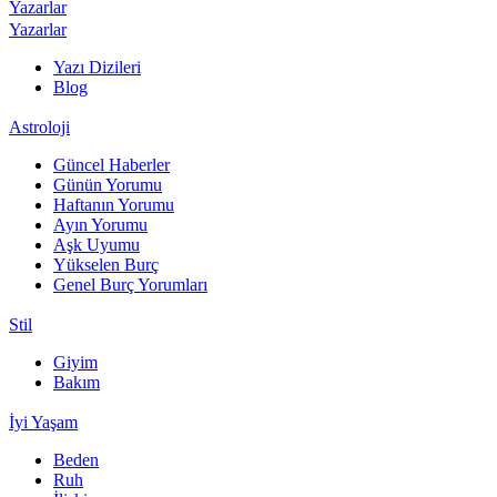
Yazarlar
Yazarlar
Yazı Dizileri
Blog
Astroloji
Güncel Haberler
Günün Yorumu
Haftanın Yorumu
Ayın Yorumu
Aşk Uyumu
Yükselen Burç
Genel Burç Yorumları
Stil
Giyim
Bakım
İyi Yaşam
Beden
Ruh