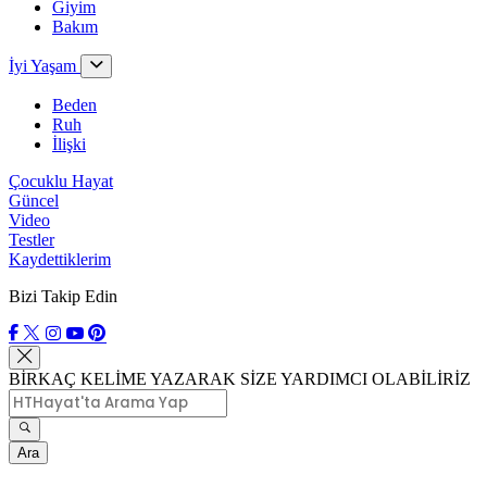
Giyim
Bakım
İyi Yaşam
Beden
Ruh
İlişki
Çocuklu Hayat
Güncel
Video
Testler
Kaydettiklerim
Bizi Takip Edin
BİRKAÇ KELİME YAZARAK SİZE YARDIMCI OLABİLİRİZ
Ara