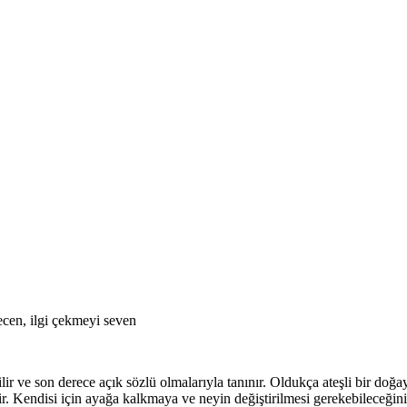
ecen, ilgi çekmeyi seven
ir ve son derece açık sözlü olmalarıyla tanınır. Oldukça ateşli bir doğa
dir. Kendisi için ayağa kalkmaya ve neyin değiştirilmesi gerekebileceğin