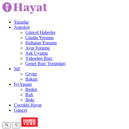
Yazarlar
Astroloji
Güncel Haberler
Günün Yorumu
Haftanın Yorumu
Ayın Yorumu
Aşk Uyumu
Yükselen Burç
Genel Burç Yorumları
Stil
Giyim
Bakım
İyi Yaşam
Beden
Ruh
İlişki
Çocuklu Hayat
Güncel