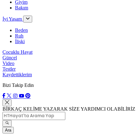
Giyim
Bakım
İyi Yaşam
Beden
Ruh
İlişki
Çocuklu Hayat
Güncel
Video
Testler
Kaydettiklerim
Bizi Takip Edin
BİRKAÇ KELİME YAZARAK SİZE YARDIMCI OLABİLİRİZ
Ara