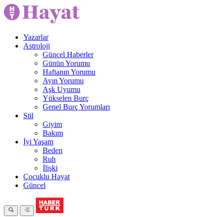
Yazarlar
Astroloji
Güncel Haberler
Günün Yorumu
Haftanın Yorumu
Ayın Yorumu
Aşk Uyumu
Yükselen Burç
Genel Burç Yorumları
Stil
Giyim
Bakım
İyi Yaşam
Beden
Ruh
İlişki
Çocuklu Hayat
Güncel