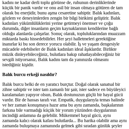
kadını ne kadar derli toplu görünse de, ruhunun derinliklerinde
küçük bir panik vardır ve onu asil bir insan olmaya götüren de tam
olarak bu enerjidir, bunu aşma cesaretine sahiptir. Balık kadınları,
gözlem ve deneyimlerden zengin bir bilgi birikimi geliştirir. Balık
kadınları yükümlülüklerini yerine getirmeyi önemser ve çoğu
durumda, diğer insanların geçim kaynaklarının kendilerine bağlı
olduğu alanlarda çalışırlar. Sonuç olarak, topluluklarından muazzam
miktarda baskı hissedebilirler. Her şeyi halletmeleri gerektiğine
inanırlar ki bu son derece yorucu olabilir. İş ve yaşam dengesiyle
mücadele edebilseler de Balık kadınları ideal âşıklardır. Birlikte
müzik dinleyebileceğiniz, bulutlara bakıp rahatlayabileceğiniz bir
sevgili istiyorsanız, Balık kadını tam da yanınızda olmasını
istediğiniz kişidir.
Balık burcu erkeği nasıldır?
Balık burcu belki de en yaratıcı burçtur. Doğal olarak sanatsal bir
zihne sahiptir ve ister tam zamanlı bir şair, ister sadece en büyüleyici
karalamaları yapıyor olsun, Balık dostunuzun güçlü bir hayal gücü
vardır. Bir de hassas tarafı var. Empatik, duygularıyla temas halinde
ve her zaman konuşmaya hazır ama bu aynı zamanda, başkalarının
farkına bile varmadığı küçük bir yorum yüzünden duygularının
incindiği anlamına da gelebilir. Mükemmel hayal gücü, aynı
zamanda kalıcı olarak kafası bulutlarda... Bu harika olabilir ama aynı
zamanda buluşmaya zamanında gelmek gibi sıradan günlük şeyler