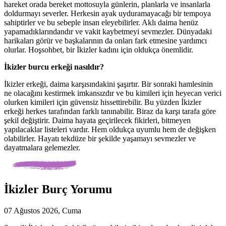
hareket orada bereket mottosuyla günlerin, planlarla ve insanlarla
doldurmayı severler. Herkesin ayak uyduramayacağı bir tempoya
sahiptirler ve bu sebeple insan eleyebilirler. Aklı daima henüz
yapamadıklarındandır ve vakit kaybetmeyi sevmezler. Dünyadaki
harikaları görür ve başkalarının da onları fark etmesine yardımcı
olurlar. Hoşsohbet, bir İkizler kadını için oldukça önemlidir.
İkizler burcu erkeği nasıldır?
İkizler erkeği, daima karşısındakini şaşırtır. Bir sonraki hamlesinin
ne olacağını kestirmek imkansızdır ve bu kimileri için heyecan verici
olurken kimileri için güvensiz hissettirebilir. Bu yüzden İkizler
erkeği herkes tarafından farklı tanınabilir. Biraz da karşı tarafa göre
şekil değiştirir. Daima hayata geçirilecek fikirleri, bitmeyen
yapılacaklar listeleri vardır. Hem oldukça uyumlu hem de değişken
olabilirler. Hayatı tekdüze bir şekilde yaşamayı sevmezler ve
dayatmalara gelemezler.
İkizler Burç Yorumu
07 Ağustos 2026, Cuma