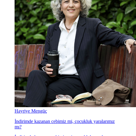
Hayriye Mengüç
İndirimde kazanan cebimiz mi, çocukluk yaralarımız
mı?