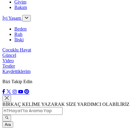
Giyim
Bakım
İyi Yaşam
Beden
Ruh
İlişki
Çocuklu Hayat
Güncel
Video
Testler
Kaydettiklerim
Bizi Takip Edin
BİRKAÇ KELİME YAZARAK SİZE YARDIMCI OLABİLİRİZ
Ara