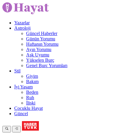
Yazarlar
Astroloji
Güncel Haberler
Günün Yorumu
Haftanın Yorumu
Ayın Yorumu
Aşk Uyumu
Yükselen Burç
Genel Burç Yorumları
Stil
Giyim
Bakım
İyi Yaşam
Beden
Ruh
İlişki
Çocuklu Hayat
Güncel