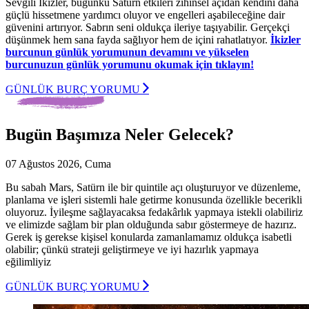
Sevgili İkizler, bugünkü Satürn etkileri zihinsel açıdan kendini daha
güçlü hissetmene yardımcı oluyor ve engelleri aşabileceğine dair
güvenini artırıyor. Sabrın seni oldukça ileriye taşıyabilir. Gerçekçi
düşünmek hem sana fayda sağlıyor hem de içini rahatlatıyor.
İkizler
burcunun günlük yorumunun devamını ve yükselen
burcunuzun günlük yorumunu okumak için tıklayın!
GÜNLÜK BURÇ YORUMU
Bugün Başımıza Neler Gelecek?
07 Ağustos 2026, Cuma
Bu sabah Mars, Satürn ile bir quintile açı oluşturuyor ve düzenleme,
planlama ve işleri sistemli hale getirme konusunda özellikle becerikli
oluyoruz. İyileşme sağlayacaksa fedakârlık yapmaya istekli olabiliriz
ve elimizde sağlam bir plan olduğunda sabır göstermeye de hazırız.
Gerek iş gerekse kişisel konularda zamanlamamız oldukça isabetli
olabilir; çünkü strateji geliştirmeye ve iyi hazırlık yapmaya
eğilimliyiz
GÜNLÜK BURÇ YORUMU