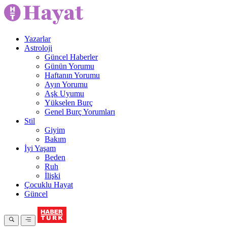
Yazarlar
Astroloji
Güncel Haberler
Günün Yorumu
Haftanın Yorumu
Ayın Yorumu
Aşk Uyumu
Yükselen Burç
Genel Burç Yorumları
Stil
Giyim
Bakım
İyi Yaşam
Beden
Ruh
İlişki
Çocuklu Hayat
Güncel