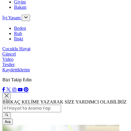
Giyim
Bakım
İyi Yaşam
Beden
Ruh
İlişki
Çocuklu Hayat
Güncel
Video
Testler
Kaydettiklerim
Bizi Takip Edin
BİRKAÇ KELİME YAZARAK SİZE YARDIMCI OLABİLİRİZ
Ara