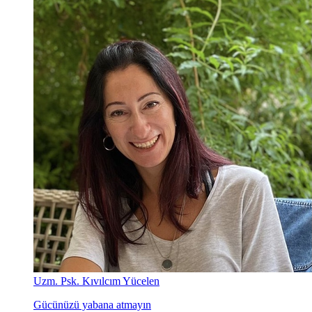
Uzm. Psk. Kıvılcım Yücelen
Gücünüzü yabana atmayın