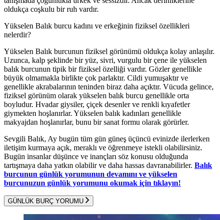
tanışmada çoğunlukla ürkek ve sessizdir. Ancak derinliklerine
oldukça coşkulu bir ruh vardır.
Yükselen Balık burcu kadını ve erkeğinin fiziksel özellikleri
nelerdir?
Yükselen Balık burcunun fiziksel görünümü oldukça kolay anlaşılır.
Uzunca, kalp şeklinde bir yüz, sivri, vurgulu bir çene ile yükselen
balık burcunun tipik bir fiziksel özelliği vardır. Gözler genellikle
büyük olmamakla birlikte çok parlaktır. Cildi yumuşaktır ve
genellikle akrabalarının teninden biraz daha açıktır. Vücuda gelince,
fiziksel görünüm olarak yükselen balık burcu genellikle orta
boyludur. Hvadar giysiler, çiçek desenler ve renkli kıyafetler
giymekten hoşlanırlar. Yükselen balık kadınları genellikle
makyajdan hoşlanırlar, bunu bir sanat formu olarak görürler.
Sevgili Balık, Ay bugün tüm gün güneş üçüncü evinizde ilerlerken
iletişim kurmaya açık, meraklı ve öğrenmeye istekli olabilirsiniz.
Bugün insanlar düşünce ve inançları söz konusu olduğunda
tartışmaya daha yatkın olabilir ve daha hassas davranabilirler.
Balık
burcunun günlük yorumunun devamını ve yükselen
burcunuzun günlük yorumunu okumak için tıklayın!
GÜNLÜK BURÇ YORUMU