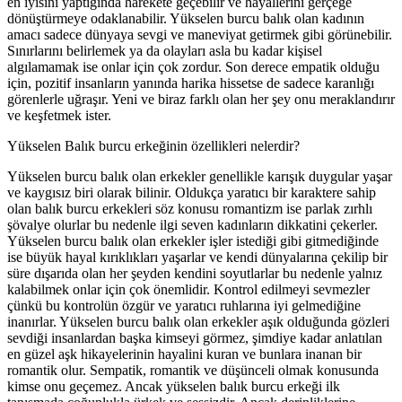
en iyisini yaptığında harekete geçebilir ve hayallerini gerçeğe
dönüştürmeye odaklanabilir. Yükselen burcu balık olan kadının
amacı sadece dünyaya sevgi ve maneviyat getirmek gibi görünebilir.
Sınırlarını belirlemek ya da olayları asla bu kadar kişisel
algılamamak ise onlar için çok zordur. Son derece empatik olduğu
için, pozitif insanların yanında harika hissetse de sadece karanlığı
görenlerle uğraşır. Yeni ve biraz farklı olan her şey onu meraklandırır
ve keşfetmek ister.
Yükselen Balık burcu erkeğinin özellikleri nelerdir?
Yükselen burcu balık olan erkekler genellikle karışık duygular yaşar
ve kaygısız biri olarak bilinir. Oldukça yaratıcı bir karaktere sahip
olan balık burcu erkekleri söz konusu romantizm ise parlak zırhlı
şövalye olurlar bu nedenle ilgi seven kadınların dikkatini çekerler.
Yükselen burcu balık olan erkekler işler istediği gibi gitmediğinde
ise büyük hayal kırıklıkları yaşarlar ve kendi dünyalarına çekilip bir
süre dışarıda olan her şeyden kendini soyutlarlar bu nedenle yalnız
kalabilmek onlar için çok önemlidir. Kontrol edilmeyi sevmezler
çünkü bu kontrolün özgür ve yaratıcı ruhlarına iyi gelmediğine
inanırlar. Yükselen burcu balık olan erkekler aşık olduğunda gözleri
sevdiği insanlardan başka kimseyi görmez, şimdiye kadar anlatılan
en güzel aşk hikayelerinin hayalini kuran ve bunlara inanan bir
romantik olur. Sempatik, romantik ve düşünceli olmak konusunda
kimse onu geçemez. Ancak yükselen balık burcu erkeği ilk