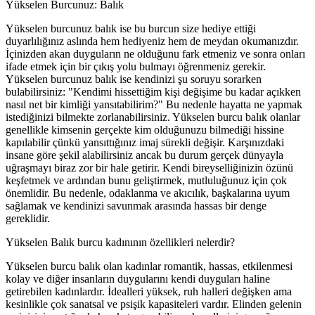
Yükselen Burcunuz: Balık
Yükselen burcunuz balık ise bu burcun size hediye ettiği
duyarlılığınız aslında hem hediyeniz hem de meydan okumanızdır.
İçinizden akan duyguların ne olduğunu fark etmeniz ve sonra onları
ifade etmek için bir çıkış yolu bulmayı öğrenmeniz gerekir.
Yükselen burcunuz balık ise kendinizi şu soruyu sorarken
bulabilirsiniz: "Kendimi hissettiğim kişi değişime bu kadar açıkken
nasıl net bir kimliği yansıtabilirim?" Bu nedenle hayatta ne yapmak
istediğinizi bilmekte zorlanabilirsiniz. Yükselen burcu balık olanlar
genellikle kimsenin gerçekte kim olduğunuzu bilmediği hissine
kapılabilir çünkü yansıttığınız imaj sürekli değişir. Karşınızdaki
insane göre şekil alabilirsiniz ancak bu durum gerçek dünyayla
uğraşmayı biraz zor bir hale getirir. Kendi bireyselliğinizin özünü
keşfetmek ve ardından bunu geliştirmek, mutluluğunuz için çok
önemlidir. Bu nedenle, odaklanma ve akıcılık, başkalarına uyum
sağlamak ve kendinizi savunmak arasında hassas bir denge
gereklidir.
Yükselen Balık burcu kadınının özellikleri nelerdir?
Yükselen burcu balık olan kadınlar romantik, hassas, etkilenmesi
kolay ve diğer insanların duygularını kendi duyguları haline
getirebilen kadınlardır. İdealleri yüksek, ruh halleri değişken ama
kesinlikle çok sanatsal ve psişik kapasiteleri vardır. Elinden gelenin