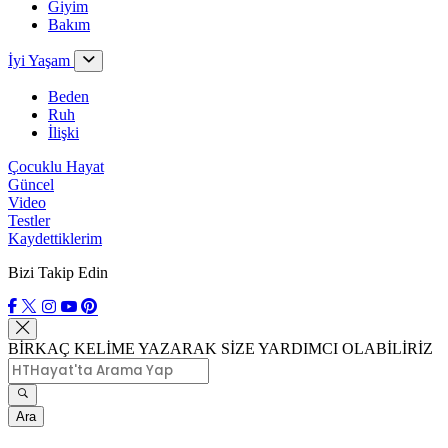
Giyim
Bakım
İyi Yaşam
Beden
Ruh
İlişki
Çocuklu Hayat
Güncel
Video
Testler
Kaydettiklerim
Bizi Takip Edin
BİRKAÇ KELİME YAZARAK SİZE YARDIMCI OLABİLİRİZ
Ara