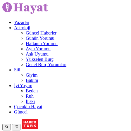
Yazarlar
Astroloji
Güncel Haberler
Günün Yorumu
Haftanın Yorumu
Ayın Yorumu
Aşk Uyumu
Yükselen Burç
Genel Burç Yorumları
Stil
Giyim
Bakım
İyi Yaşam
Beden
Ruh
İlişki
Çocuklu Hayat
Güncel