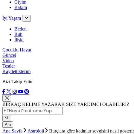
Giyim
Bakım
İyi Yaşam
Beden
Ruh
İlişki
Çocuklu Hayat
Güncel
Video
Testler
Kaydettiklerim
Bizi Takip Edin
BİRKAÇ KELİME YAZARAK SİZE YARDIMCI OLABİLİRİZ
Ara
Ana Sayfa
Astroloji
Burçlara göre kadınlar sevgisini nasıl gösteri