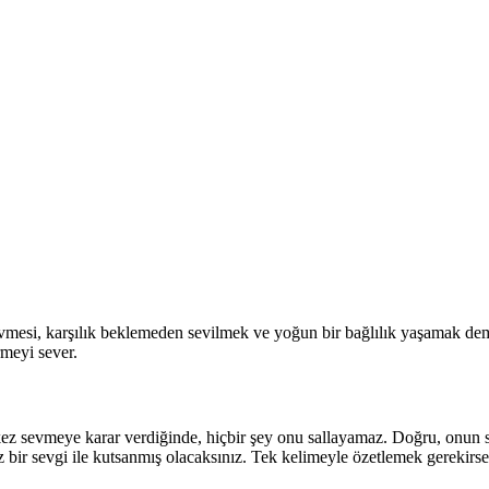
evmesi, karşılık beklemeden sevilmek ve yoğun bir bağlılık yaşamak dem
rmeyi sever.
z sevmeye karar verdiğinde, hiçbir şey onu sallayamaz. Doğru, onun s
 bir sevgi ile kutsanmış olacaksınız. Tek kelimeyle özetlemek gerekirs