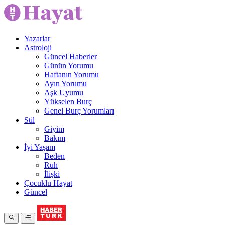
Yazarlar
Astroloji
Güncel Haberler
Günün Yorumu
Haftanın Yorumu
Ayın Yorumu
Aşk Uyumu
Yükselen Burç
Genel Burç Yorumları
Stil
Giyim
Bakım
İyi Yaşam
Beden
Ruh
İlişki
Çocuklu Hayat
Güncel