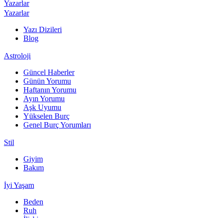
Yazarlar
Yazarlar
Yazı Dizileri
Blog
Astroloji
Güncel Haberler
Günün Yorumu
Haftanın Yorumu
Ayın Yorumu
Aşk Uyumu
Yükselen Burç
Genel Burç Yorumları
Stil
Giyim
Bakım
İyi Yaşam
Beden
Ruh