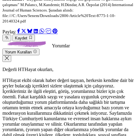
çalışması” M.Palancı, M.Kandemir, H.Dündar, A.R. Özpolat (2014) International
Journal of Human Sciences. Şuradan alındı:
file:///C:/Users/Senem/Downloads/2806-Article%20Text-8775-1-10-
20140324.pdf
Paylaş:
Kaydet
Yorumlar
Yorum Kuralları
Değerli HTHayat okurları,
HTHayat ekibi olarak haber değeri taşıyan, herkesin kendine dair bir
şeyler bulacağı içerikleri sizlere ulaştırmak için çalışıyoruz.
İçeriklerimiz ile ilgili eleştiri, görüş, yorumlarınız bizler için çok
önemli. Fakat karşılıklı saygı ve yasalara uygunluk çerçevesinde
oluşturduğumuz yorum platformlarında daha sağlıklı bir tartışma
ortamını temin etmek amacıyla ortaya koyduğumuz bazı yorum ve
moderasyon kurallarımıza dikkatinizi çekmek istiyoruz. Sayfamızda
Türkiye Cumhuriyeti kanunlarına ve evrensel insan haklarına aykırı
yorumlar onaylanmaz ve silinir. Okurlarımız tarafından yapılan
yorumların, (yorum yapan diğer okurlarımıza yönelik yorumlar da
dahil olmak üzere) kişilere, ülkelere, topluluklara, sosyal sınıflara