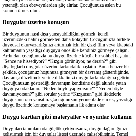
yeteneği olan ebeveynlerden güç alırlar. Çocuğunuza aslen bu
konuda örnek olun.
Duygular üzerine konuşun
Bir duygunun nasıl dışa yansıyabildiğini görmek, kendi
üzerimizdeki halini görmekten daha kolaydır. Çocuğunuzla birlikte
duygusal okuryazarlığınızı arttırmak için bir çizgi film veya kitaptaki
kahramanın yaşadığı duyguyu öncelikle kendiniz görmeye çalışın.
Ardından çocuğunuzla bu duygu üzerine küçük bir sohbet başlatın.
“Sence ne hissediyor?” “Kızgın görünüyor, ne dersin?” gibi
diyaloglarla duygular üzerine farkındalık başlatın. Buna benzer bir
şekilde, çocuğunuz hoşunuza gitmeyen bir davranış gösterdiğinde,
davranışı düzeltmek yerine dikkatinizi duygu farkındalığına getirin.
Çocuğunuzun gösterdiği davranışın kendisine değil altında yatan
duyguya odaklanın. “Neden böyle yapıyorsun?” “Neden böyle
davranıyorsun?” gibi sorular yerine “Kızgınsın” gibi ifadelerle
duygusunu ona yansıtın. Çocuğunuzun yerine ifade etmek, yaşadığı
duygu üzerinde konuşmaya başlamanın ilk adımı olur.
Duygu kartları gibi materyaller ve oyunlar kullanın
Duyguları tanımlamada güçlük çekiyorsanız, duygu dağarcığınızı
geliştirmek için bir duygular listesi üzerinde çalışabilirsiniz. Temel