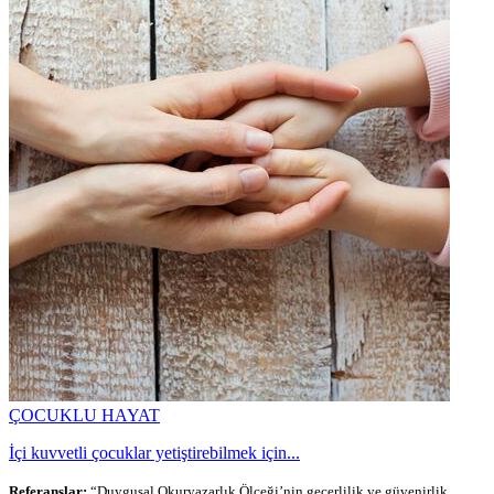
ÇOCUKLU HAYAT
İçi kuvvetli çocuklar yetiştirebilmek için...
Referanslar:
“Duygusal Okuryazarlık Ölçeği’nin geçerlilik ve güvenirlik