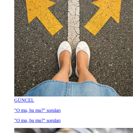
GÜNCEL
"O mu, bu mu?" soruları
"O mu, bu mu?" soruları