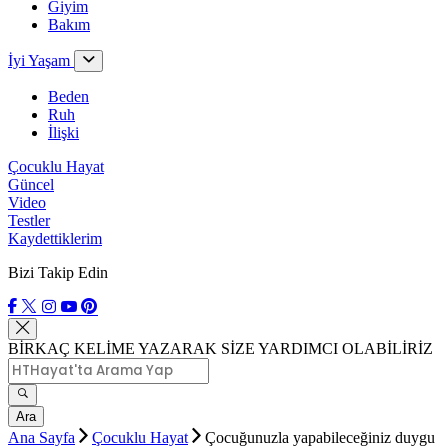
Giyim
Bakım
İyi Yaşam
Beden
Ruh
İlişki
Çocuklu Hayat
Güncel
Video
Testler
Kaydettiklerim
Bizi Takip Edin
BİRKAÇ KELİME YAZARAK SİZE YARDIMCI OLABİLİRİZ
Ara
Ana Sayfa
Çocuklu Hayat
Çocuğunuzla yapabileceğiniz duygu