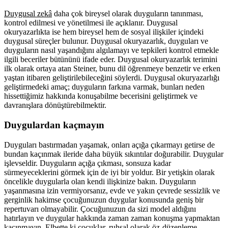
Duygusal zekâ
daha çok bireysel olarak duyguların tanınması,
kontrol edilmesi ve yönetilmesi ile açıklanır. Duygusal
okuryazarlıkta ise hem bireysel hem de sosyal ilişkiler içindeki
duygusal süreçler bulunur. Duygusal okuryazarlık, duyguları ve
duyguların nasıl yaşandığını algılamayı ve tepkileri kontrol etmekle
ilgili beceriler bütününü ifade eder. Duygusal okuryazarlık terimini
ilk olarak ortaya atan Steiner, bunu dil öğrenmeye benzetir ve erken
yaştan itibaren geliştirilebileceğini söylerdi. Duygusal okuryazarlığı
geliştirmedeki amaç; duyguların farkına varmak, bunları neden
hissettiğimiz hakkında konuşabilme becerisini geliştirmek ve
davranışlara dönüştürebilmektir.
Duygulardan kaçmayın
Duyguları bastırmadan yaşamak, onları açığa çıkarmayı getirse de
bundan kaçınmak ileride daha büyük sıkıntılar doğurabilir. Duygular
işlevseldir. Duyguların açığa çıkması, sonsuza kadar
sürmeyeceklerini görmek için de iyi bir yoldur. Bir yetişkin olarak
öncelikle duygularla olan kendi ilişkinize bakın. Duyguların
yaşanmasına izin vermiyorsanız, evde ve yakın çevrede sessizlik ve
gerginlik hakimse çocuğunuzun duygular konusunda geniş bir
repertuvarı olmayabilir. Çocuğunuzun da sizi model aldığını
hatırlayın ve duygular hakkında zaman zaman konuşma yapmaktan
kaçınmayın. Elbette ki çocuklar, ruhsal olarak öz-düzenleme