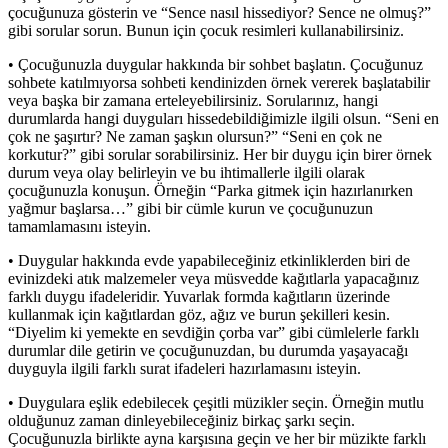
çocuğunuza gösterin ve “Sence nasıl hissediyor? Sence ne olmuş?”
gibi sorular sorun. Bunun için çocuk resimleri kullanabilirsiniz.
• Çocuğunuzla duygular hakkında bir sohbet başlatın. Çocuğunuz
sohbete katılmıyorsa sohbeti kendinizden örnek vererek başlatabilir
veya başka bir zamana erteleyebilirsiniz. Sorularınız, hangi
durumlarda hangi duyguları hissedebildiğimizle ilgili olsun. “Seni en
çok ne şaşırtır? Ne zaman şaşkın olursun?” “Seni en çok ne
korkutur?” gibi sorular sorabilirsiniz. Her bir duygu için birer örnek
durum veya olay belirleyin ve bu ihtimallerle ilgili olarak
çocuğunuzla konuşun. Örneğin “Parka gitmek için hazırlanırken
yağmur başlarsa…” gibi bir cümle kurun ve çocuğunuzun
tamamlamasını isteyin.
• Duygular hakkında evde yapabileceğiniz etkinliklerden biri de
evinizdeki atık malzemeler veya müsvedde kağıtlarla yapacağınız
farklı duygu ifadeleridir. Yuvarlak formda kağıtların üzerinde
kullanmak için kağıtlardan göz, ağız ve burun şekilleri kesin.
“Diyelim ki yemekte en sevdiğin çorba var” gibi cümlelerle farklı
durumlar dile getirin ve çocuğunuzdan, bu durumda yaşayacağı
duyguyla ilgili farklı surat ifadeleri hazırlamasını isteyin.
• Duygulara eşlik edebilecek çeşitli müzikler seçin. Örneğin mutlu
olduğunuz zaman dinleyebileceğiniz birkaç şarkı seçin.
Çocuğunuzla birlikte ayna karşısına geçin ve her bir müzikte farklı