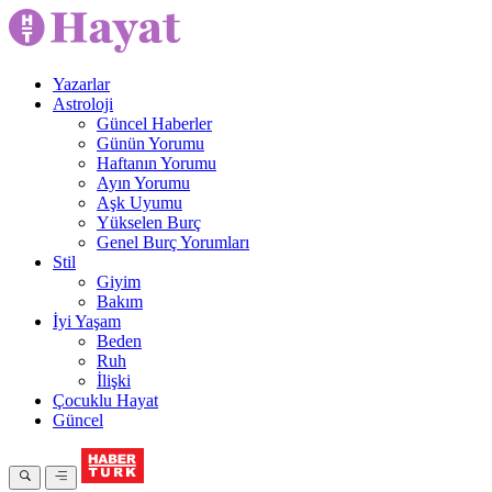
Yazarlar
Astroloji
Güncel Haberler
Günün Yorumu
Haftanın Yorumu
Ayın Yorumu
Aşk Uyumu
Yükselen Burç
Genel Burç Yorumları
Stil
Giyim
Bakım
İyi Yaşam
Beden
Ruh
İlişki
Çocuklu Hayat
Güncel