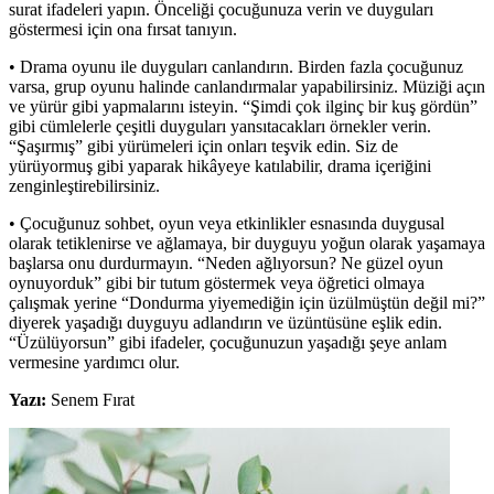
surat ifadeleri yapın. Önceliği çocuğunuza verin ve duyguları
göstermesi için ona fırsat tanıyın.
• Drama oyunu ile duyguları canlandırın. Birden fazla çocuğunuz
varsa, grup oyunu halinde canlandırmalar yapabilirsiniz. Müziği açın
ve yürür gibi yapmalarını isteyin. “Şimdi çok ilginç bir kuş gördün”
gibi cümlelerle çeşitli duyguları yansıtacakları örnekler verin.
“Şaşırmış” gibi yürümeleri için onları teşvik edin. Siz de
yürüyormuş gibi yaparak hikâyeye katılabilir, drama içeriğini
zenginleştirebilirsiniz.
• Çocuğunuz sohbet, oyun veya etkinlikler esnasında duygusal
olarak tetiklenirse ve ağlamaya, bir duyguyu yoğun olarak yaşamaya
başlarsa onu durdurmayın. “Neden ağlıyorsun? Ne güzel oyun
oynuyorduk” gibi bir tutum göstermek veya öğretici olmaya
çalışmak yerine “Dondurma yiyemediğin için üzülmüştün değil mi?”
diyerek yaşadığı duyguyu adlandırın ve üzüntüsüne eşlik edin.
“Üzülüyorsun” gibi ifadeler, çocuğunuzun yaşadığı şeye anlam
vermesine yardımcı olur.
Yazı:
Senem Fırat