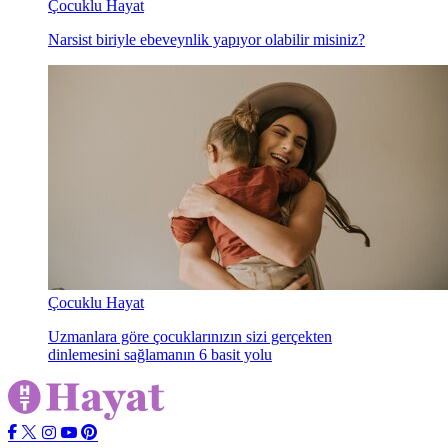
Çocuklu Hayat
Narsist biriyle ebeveynlik yapıyor olabilir misiniz?
Çocuklu Hayat
Uzmanlara göre çocuklarınızın sizi gerçekten
dinlemesini sağlamanın 6 basit yolu