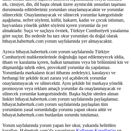
ırk, cinsiyet, din, dil başta olmak üzere ayrımcılık unsurları taşıması
durumunda editörlerimiz yorumları onaylamayacaktır ve yorumlar
silinecektir. Onaylanmayacak ve silinecek yorumlar kategorisinde
aşağılama, nefret söylemi, küfür, hakaret, kadın ve çocuk istismarı,
hayvanlara yönelik şiddet söylemi içeren yorumlar da yer
almaktadır. Suçu ve suçluyu övmek, Türkiye Cumhuriyeti yasalarına
göre suçtur. Bu nedenle bu tarz okur yorumları da doğal olarak
hthayat.haberturk.com yorum sayfalarında yer almayacaktır.
Ayrıca hthayat.haberturk.com yorum sayfalarında Türkiye
Cumhuriyeti mahkemelerinde doğruluğu ispat edilemeyecek iddia,
itham ve karalama içeren, halkın tamamını veya bir bölümünü kin ve
düşmanlığa tahrik eden, provokatif yorumlar da yapılamaz.
Yorumlarda markaların ticari itibarını zedeleyici, karalayıcı ve
herhangi bir şekilde ticari zarara yol açabilecek yorumlar
onaylanmayacak ve silinecektir. Aynı şekilde bir markaya yönelik
promosyon veya reklam amaçlı yorumlar da onaylanmayacak ve
silinecek yorumlar kategorisindedir. Başka hiçbir siteden alınan
linkler hthayat.haberturk.com yorum sayfalarında paylaşılamaz.
hthayat.haberturk.com yorum sayfalarında paylaşılan tüm
yorumların yasal sorumluluğu yorumu yapan okura aittir ve
hthayat.haberturk.com bunlardan sorumlu tutulamaz.
Yorum sayfalarında yorum yapan her okur, yukarıda belirtilen
kuralları, Haberturk.com’da yayınlanan
Kullanım Koşulları'nı
ve