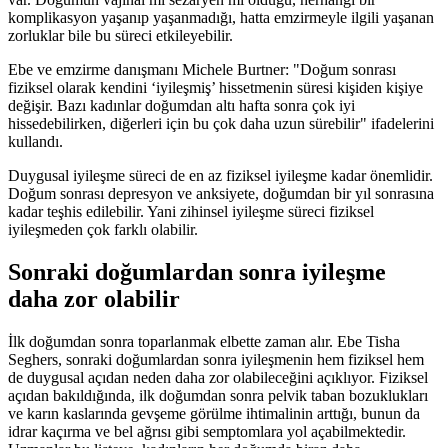
komplikasyon yaşanıp yaşanmadığı, hatta emzirmeyle ilgili yaşanan
zorluklar bile bu süreci etkileyebilir.
Ebe ve emzirme danışmanı Michele Burtner: "Doğum sonrası
fiziksel olarak kendini ‘iyileşmiş’ hissetmenin süresi kişiden kişiye
değişir. Bazı kadınlar doğumdan altı hafta sonra çok iyi
hissedebilirken, diğerleri için bu çok daha uzun sürebilir" ifadelerini
kullandı.
Duygusal iyileşme süreci de en az fiziksel iyileşme kadar önemlidir.
Doğum sonrası depresyon ve anksiyete, doğumdan bir yıl sonrasına
kadar teşhis edilebilir. Yani zihinsel iyileşme süreci fiziksel
iyileşmeden çok farklı olabilir.
Sonraki doğumlardan sonra iyileşme
daha zor olabilir
İlk doğumdan sonra toparlanmak elbette zaman alır. Ebe Tisha
Seghers, sonraki doğumlardan sonra iyileşmenin hem fiziksel hem
de duygusal açıdan neden daha zor olabileceğini açıklıyor. Fiziksel
açıdan bakıldığında, ilk doğumdan sonra pelvik taban bozuklukları
ve karın kaslarında gevşeme görülme ihtimalinin arttığı, bunun da
idrar kaçırma ve bel ağrısı gibi semptomlara yol açabilmektedir.