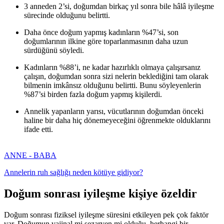
3 anneden 2’si, doğumdan birkaç yıl sonra bile hâlâ iyileşme
sürecinde olduğunu belirtti.
Daha önce doğum yapmış kadınların %47’si, son
doğumlarının ilkine göre toparlanmasının daha uzun
sürdüğünü söyledi.
Kadınların %88’i, ne kadar hazırlıklı olmaya çalışırsanız
çalışın, doğumdan sonra sizi nelerin beklediğini tam olarak
bilmenin imkânsız olduğunu belirtti. Bunu söyleyenlerin
%87’si birden fazla doğum yapmış kişilerdi.
Annelik yapanların yarısı, vücutlarının doğumdan önceki
haline bir daha hiç dönemeyeceğini öğrenmekte olduklarını
ifade etti.
ANNE - BABA
Annelerin ruh sağlığı neden kötüye gidiyor?
Doğum sonrası iyileşme kişiye özeldir
Doğum sonrası fiziksel iyileşme süresini etkileyen pek çok faktör
var. Doğumun vajinal mi sezaryen mi olduğu, herhangi bir