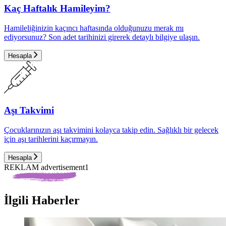
Kaç Haftalık Hamileyim?
Hamileliğinizin kaçıncı haftasında olduğunuzu merak mı
ediyorsunuz? Son adet tarihinizi girerek detaylı bilgiye ulaşın.
Hesapla
Aşı Takvimi
Çocuklarınızın aşı takvimini kolayca takip edin. Sağlıklı bir gelecek
için aşı tarihlerini kaçırmayın.
Hesapla
REKLAM advertisement1
İlgili Haberler