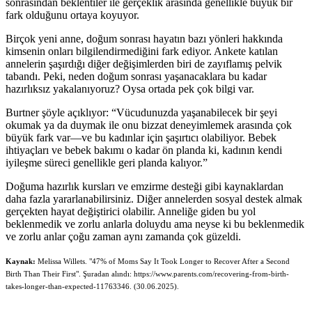
sonrasından beklentiler ile gerçeklik arasında genellikle büyük bir
fark olduğunu ortaya koyuyor.
Birçok yeni anne, doğum sonrası hayatın bazı yönleri hakkında
kimsenin onları bilgilendirmediğini fark ediyor. Ankete katılan
annelerin şaşırdığı diğer değişimlerden biri de zayıflamış pelvik
tabandı. Peki, neden doğum sonrası yaşanacaklara bu kadar
hazırlıksız yakalanıyoruz? Oysa ortada pek çok bilgi var.
Burtner şöyle açıklıyor: “Vücudunuzda yaşanabilecek bir şeyi
okumak ya da duymak ile onu bizzat deneyimlemek arasında çok
büyük fark var—ve bu kadınlar için şaşırtıcı olabiliyor. Bebek
ihtiyaçları ve bebek bakımı o kadar ön planda ki, kadının kendi
iyileşme süreci genellikle geri planda kalıyor.”
Doğuma hazırlık kursları ve emzirme desteği gibi kaynaklardan
daha fazla yararlanabilirsiniz. Diğer annelerden sosyal destek almak
gerçekten hayat değiştirici olabilir. Anneliğe giden bu yol
beklenmedik ve zorlu anlarla doluydu ama neyse ki bu beklenmedik
ve zorlu anlar çoğu zaman aynı zamanda çok güzeldi.
Kaynak:
Melissa Willets. "47% of Moms Say It Took Longer to Recover After a Second
Birth Than Their First". Şuradan alındı: https://www.parents.com/recovering-from-birth-
takes-longer-than-expected-11763346. (30.06.2025).