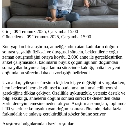
Giriş:
09 Temmuz 2025, Çarşamba 15:00
Güncelleme:
09 Temmuz 2025, Çarşamba 15:00
Son yapılan bir araştırma, anneliğe adım atan kadınların doğum
sonrası yaşadığı fiziksel ve duygusal sürecin, beklentilerle çoğu
zaman örtüşmediğini ortaya koydu. 2.000 anne ile gerçekleştirilen
anket çalışmasında, kadınların büyük çoğunluğunun doğumdan
sonra yıllar boyunca toparlanma sürecinde kaldığı, hatta her yeni
doğumla bu sürecin daha da zorlaştığı belirlendi.
Uzmanlar, iyileşme süresinin kişiden kişiye değiştiğini vurgularken,
hem bedensel hem de zihinsel toparlanmanın ihmal edilmemesi
gerektiğine dikkat çekiyor. Özellikle uykusuzluk, yetersiz destek ve
bilgi eksikliği, annelerin doğum sonrası süreci beklenenden daha
zorlu deneyimlemesine neden oluyor. Araştırma sonuçları, toplumda
hâlâ yeterince konuşulmayan doğum sonrası dönemin, daha fazla
farkındalık ve anlayış gerektirdiğini gözler önüne seriyor.
Araştırma bulgularından bazıları şunlar: