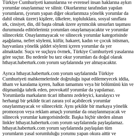
Türkiye Cumhuriyeti kanunlarına ve evrensel insan haklarına aykırı
yorumlar onaylanmaz ve silinir. Okurlarımız tarafından yapılan
yorumların, (yorum yapan diğer okurlarımıza yönelik yorumlar da
dahil olmak üzere) kişilere, ülkelere, topluluklara, sosyal sınıflara
ırk, cinsiyet, din, dil başta olmak üzere ayrımcılık unsurları taşıması
durumunda editörlerimiz yorumları onaylamayacaktır ve yorumlar
silinecektir. Onaylanmayacak ve silinecek yorumlar kategorisinde
aşağılama, nefret söylemi, küfür, hakaret, kadın ve çocuk istismarı,
hayvanlara yönelik şiddet söylemi içeren yorumlar da yer
almaktadır. Suçu ve suçluyu övmek, Türkiye Cumhuriyeti yasalarına
göre suçtur. Bu nedenle bu tarz okur yorumları da doğal olarak
hthayat.haberturk.com yorum sayfalarında yer almayacaktır.
Ayrıca hthayat.haberturk.com yorum sayfalarında Türkiye
Cumhuriyeti mahkemelerinde doğruluğu ispat edilemeyecek iddia,
itham ve karalama içeren, halkın tamamını veya bir bölümünü kin ve
düşmanlığa tahrik eden, provokatif yorumlar da yapılamaz.
Yorumlarda markaların ticari itibarını zedeleyici, karalayıcı ve
herhangi bir şekilde ticari zarara yol açabilecek yorumlar
onaylanmayacak ve silinecektir. Aynı şekilde bir markaya yönelik
promosyon veya reklam amaçlı yorumlar da onaylanmayacak ve
silinecek yorumlar kategorisindedir. Başka hiçbir siteden alınan
linkler hthayat.haberturk.com yorum sayfalarında paylaşılamaz.
hthayat.haberturk.com yorum sayfalarında paylaşılan tüm
yorumların yasal sorumluluğu yorumu yapan okura aittir ve