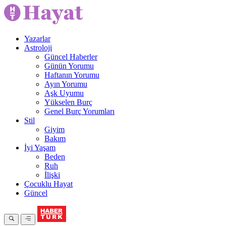
Yazarlar
Astroloji
Güncel Haberler
Günün Yorumu
Haftanın Yorumu
Ayın Yorumu
Aşk Uyumu
Yükselen Burç
Genel Burç Yorumları
Stil
Giyim
Bakım
İyi Yaşam
Beden
Ruh
İlişki
Çocuklu Hayat
Güncel