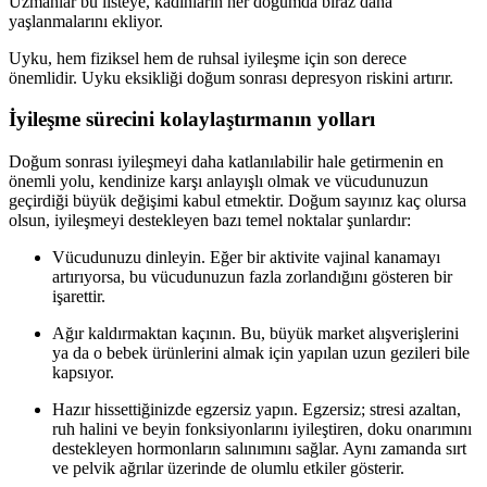
Uzmanlar bu listeye, kadınların her doğumda biraz daha
yaşlanmalarını ekliyor.
Uyku, hem fiziksel hem de ruhsal iyileşme için son derece
önemlidir. Uyku eksikliği doğum sonrası depresyon riskini artırır.
İyileşme sürecini kolaylaştırmanın yolları
Doğum sonrası iyileşmeyi daha katlanılabilir hale getirmenin en
önemli yolu, kendinize karşı anlayışlı olmak ve vücudunuzun
geçirdiği büyük değişimi kabul etmektir. Doğum sayınız kaç olursa
olsun, iyileşmeyi destekleyen bazı temel noktalar şunlardır:
Vücudunuzu dinleyin. Eğer bir aktivite vajinal kanamayı
artırıyorsa, bu vücudunuzun fazla zorlandığını gösteren bir
işarettir.
Ağır kaldırmaktan kaçının. Bu, büyük market alışverişlerini
ya da o bebek ürünlerini almak için yapılan uzun gezileri bile
kapsıyor.
Hazır hissettiğinizde egzersiz yapın. Egzersiz; stresi azaltan,
ruh halini ve beyin fonksiyonlarını iyileştiren, doku onarımını
destekleyen hormonların salınımını sağlar. Aynı zamanda sırt
ve pelvik ağrılar üzerinde de olumlu etkiler gösterir.