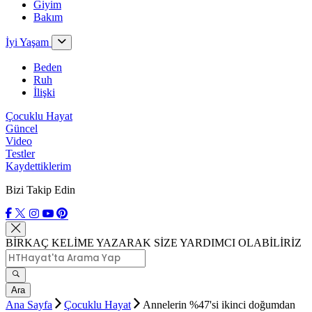
Giyim
Bakım
İyi Yaşam
Beden
Ruh
İlişki
Çocuklu Hayat
Güncel
Video
Testler
Kaydettiklerim
Bizi Takip Edin
BİRKAÇ KELİME YAZARAK SİZE YARDIMCI OLABİLİRİZ
Ara
Ana Sayfa
Çocuklu Hayat
Annelerin %47'si ikinci doğumdan