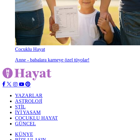
Çocuklu Hayat
Anne - babalara karneye özel tüyolar!
YAZARLAR
ASTROLOJİ
STİL
İYİ YAŞAM
ÇOÇUKLU HAYAT
GÜNCEL
KÜNYE
BİZE ULAŞIN