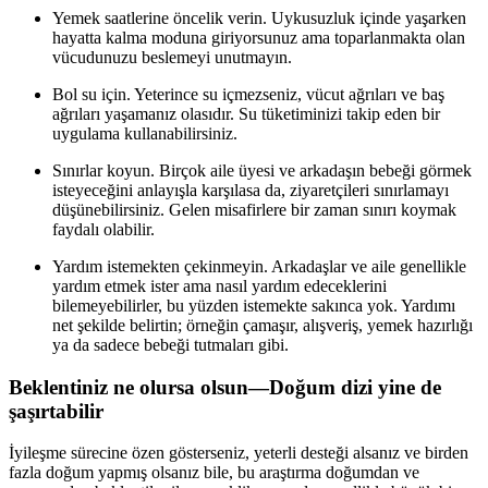
Yemek saatlerine öncelik verin. Uykusuzluk içinde yaşarken
hayatta kalma moduna giriyorsunuz ama toparlanmakta olan
vücudunuzu beslemeyi unutmayın.
Bol su için. Yeterince su içmezseniz, vücut ağrıları ve baş
ağrıları yaşamanız olasıdır. Su tüketiminizi takip eden bir
uygulama kullanabilirsiniz.
Sınırlar koyun. Birçok aile üyesi ve arkadaşın bebeği görmek
isteyeceğini anlayışla karşılasa da, ziyaretçileri sınırlamayı
düşünebilirsiniz. Gelen misafirlere bir zaman sınırı koymak
faydalı olabilir.
Yardım istemekten çekinmeyin. Arkadaşlar ve aile genellikle
yardım etmek ister ama nasıl yardım edeceklerini
bilemeyebilirler, bu yüzden istemekte sakınca yok. Yardımı
net şekilde belirtin; örneğin çamaşır, alışveriş, yemek hazırlığı
ya da sadece bebeği tutmaları gibi.
Beklentiniz ne olursa olsun—Doğum dizi yine de
şaşırtabilir
İyileşme sürecine özen gösterseniz, yeterli desteği alsanız ve birden
fazla doğum yapmış olsanız bile, bu araştırma doğumdan ve