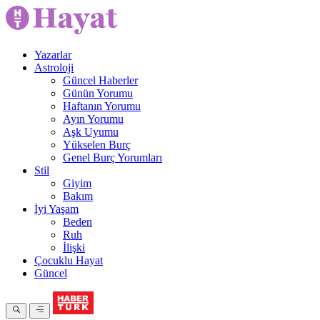
Yazarlar
Astroloji
Güncel Haberler
Günün Yorumu
Haftanın Yorumu
Ayın Yorumu
Aşk Uyumu
Yükselen Burç
Genel Burç Yorumları
Stil
Giyim
Bakım
İyi Yaşam
Beden
Ruh
İlişki
Çocuklu Hayat
Güncel