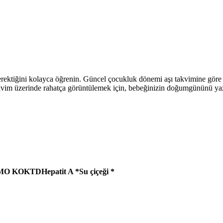
erektiğini kolayca öğrenin. Güncel çocukluk dönemi aşı takvimine göre
takvim üzerinde rahatça görüntülemek için, bebeğinizin doğumgününü y
MO KOK
TD
Hepatit A *
Su çiçeği *