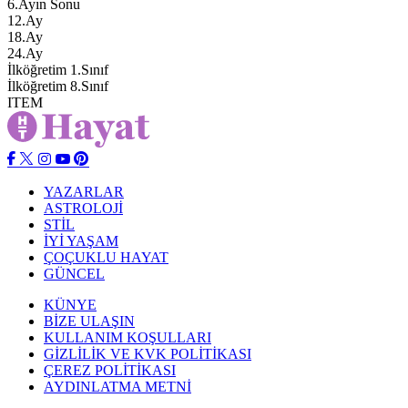
6.Ayın Sonu
12.Ay
18.Ay
24.Ay
İlköğretim 1.Sınıf
İlköğretim 8.Sınıf
ITEM
YAZARLAR
ASTROLOJİ
STİL
İYİ YAŞAM
ÇOÇUKLU HAYAT
GÜNCEL
KÜNYE
BİZE ULAŞIN
KULLANIM KOŞULLARI
GİZLİLİK VE KVK POLİTİKASI
ÇEREZ POLİTİKASI
AYDINLATMA METNİ