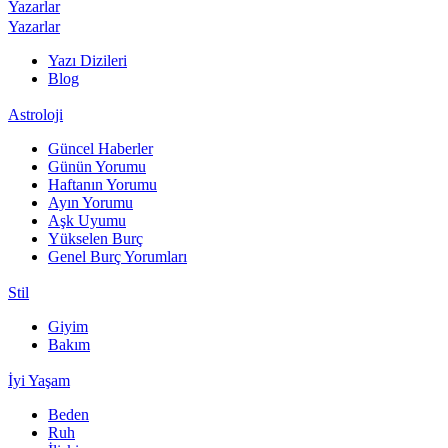
Yazarlar
Yazarlar
Yazı Dizileri
Blog
Astroloji
Güncel Haberler
Günün Yorumu
Haftanın Yorumu
Ayın Yorumu
Aşk Uyumu
Yükselen Burç
Genel Burç Yorumları
Stil
Giyim
Bakım
İyi Yaşam
Beden
Ruh