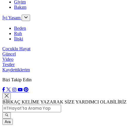
Giyim
Bakım
İyi Yaşam
Beden
Ruh
İlişki
Çocuklu Hayat
Güncel
Video
Testler
Kaydettiklerim
Bizi Takip Edin
BİRKAÇ KELİME YAZARAK SİZE YARDIMCI OLABİLİRİZ
Ara