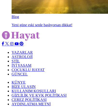
Blog
Yeni güne eski senle başlıyorsan dikkat!
YAZARLAR
ASTROLOJİ
STİL
İYİ YAŞAM
ÇOÇUKLU HAYAT
GÜNCEL
KÜNYE
BİZE ULAŞIN
KULLANIM KOŞULLARI
GİZLİLİK VE KVK POLİTİKASI
ÇEREZ POLİTİKASI
AYDINLATMA METNİ