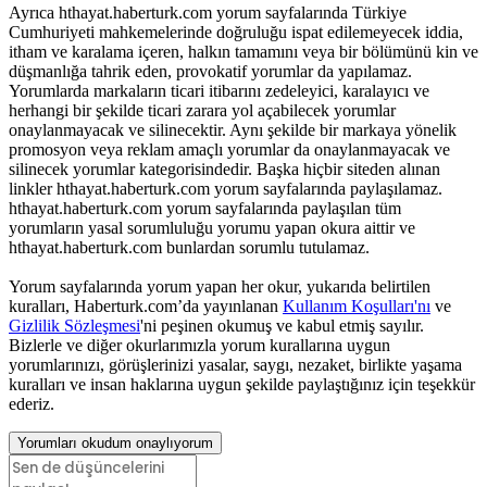
Ayrıca hthayat.haberturk.com yorum sayfalarında Türkiye
Cumhuriyeti mahkemelerinde doğruluğu ispat edilemeyecek iddia,
itham ve karalama içeren, halkın tamamını veya bir bölümünü kin ve
düşmanlığa tahrik eden, provokatif yorumlar da yapılamaz.
Yorumlarda markaların ticari itibarını zedeleyici, karalayıcı ve
herhangi bir şekilde ticari zarara yol açabilecek yorumlar
onaylanmayacak ve silinecektir. Aynı şekilde bir markaya yönelik
promosyon veya reklam amaçlı yorumlar da onaylanmayacak ve
silinecek yorumlar kategorisindedir. Başka hiçbir siteden alınan
linkler hthayat.haberturk.com yorum sayfalarında paylaşılamaz.
hthayat.haberturk.com yorum sayfalarında paylaşılan tüm
yorumların yasal sorumluluğu yorumu yapan okura aittir ve
hthayat.haberturk.com bunlardan sorumlu tutulamaz.
Yorum sayfalarında yorum yapan her okur, yukarıda belirtilen
kuralları, Haberturk.com’da yayınlanan
Kullanım Koşulları'nı
ve
Gizlilik Sözleşmesi
'ni peşinen okumuş ve kabul etmiş sayılır.
Bizlerle ve diğer okurlarımızla yorum kurallarına uygun
yorumlarınızı, görüşlerinizi yasalar, saygı, nezaket, birlikte yaşama
kuralları ve insan haklarına uygun şekilde paylaştığınız için teşekkür
ederiz.
Yorumları okudum onaylıyorum