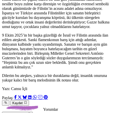
nesiller boyu zulme karşı direnişin ve özgürlüğün evrensel sembolü
olarak günümüzde de Filistin’in acısını adalet adına omuzluyor.
İspanya ve Türkiye arasında Filistinliler için sanatın birleştirici
gücüyle kurulan bu dayanışma köprüsü, iki ülkenin süregelen
dostluğunu ve ortak insani değerlerini derinleştiriyor; Gazze halkına
umut taşıyor, çocuklara yalnız olmadıklarını hatırlatıyor.
9 Ekim 2025’in bir başka güzelliği de İsrail ve Filistin arasında ilan
edilen ateşkesti. Sanki flamenkonun barış için attığı adımlar,
dünyanın kalbinde yankı uyandırmıştı. Sanatın ve barışın aynı gün
buluşması, hayatım boyunca hatırlayacağım tarihin en güzel
mucizelerinden biri. Birleşmiş Milletler Genel Sekreteri António
Guterres’in o gün söylediği sözler duygularımızın tercümanıydı:
“Hepimiz bu anı çok uzun süre bekledik. Şimdi onu gerçekten
anlamlı kılmalıyız.”
Dilerim bu ateşkes, yalnızca bir duraklama değil, insanlık onuruna
yakışır kalıcı bir barış melodisinin ilk notası olur.
Yazı: Cansu İçli
Paylaş:
Kaydet
Yorumlar