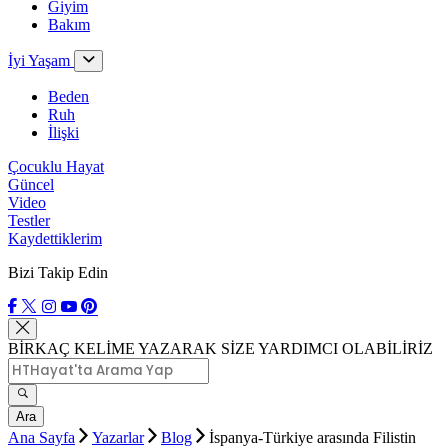
Giyim
Bakım
İyi Yaşam
Beden
Ruh
İlişki
Çocuklu Hayat
Güncel
Video
Testler
Kaydettiklerim
Bizi Takip Edin
BİRKAÇ KELİME YAZARAK SİZE YARDIMCI OLABİLİRİZ
Ara
Ana Sayfa
Yazarlar
Blog
İspanya-Türkiye arasında Filistin