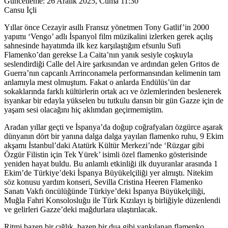
Güncelleme:
26 Aralık 2025, Cuma 11:30
Cansu İçli
Yıllar önce Cezayir asıllı Fransız yönetmen Tony Gatlif’in 2000
yapımı ‘Vengo’ adlı İspanyol film müzikalini izlerken gerek açılış
sahnesinde hayatımda ilk kez karşılaştığım efsunlu Sufi
Flamenko’dan gerekse La Caita’nın yanık sesiyle coşkuyla
seslendirdiği Calle del Aire şarkısından ve ardından gelen Gritos de
Guerra’nın capcanlı Arrinconamela performansından kelimenin tam
anlamıyla mest olmuştum. Fakat o anlarda Endülüs’ün dar
sokaklarında farklı kültürlerin ortak acı ve özlemlerinden beslenerek
isyankar bir edayla yükselen bu tutkulu dansın bir gün Gazze için de
yaşam sesi olacağını hiç aklımdan geçirmemiştim.
Aradan yıllar geçti ve İspanya’da doğup coğrafyaları özgürce aşarak
dünyanın dört bir yanına dalga dalga yayılan flamenko ruhu, 9 Ekim
akşamı İstanbul’daki Atatürk Kültür Merkezi’nde ‘Rüzgar gibi
Özgür Filistin için Tek Yürek’ isimli özel flamenko gösterisinde
yeniden hayat buldu. Bu anlamlı etkinliği ilk duyuranlar arasında 1
Ekim’de Türkiye’deki İspanya Büyükelçiliği yer almıştı. Nitekim
söz konusu yardım konseri, Sevilla Cristina Heeren Flamenko
Sanatı Vakfı öncülüğünde Türkiye’deki İspanya Büyükelçiliği,
Muğla Fahri Konsolosluğu ile Türk Kızılayı iş birliğiyle düzenlendi
ve gelirleri Gazze’deki mağdurlara ulaştırılacak.
Ritmi bazen bir çığlık, bazen bir dua gibi yankılanan flamenko,