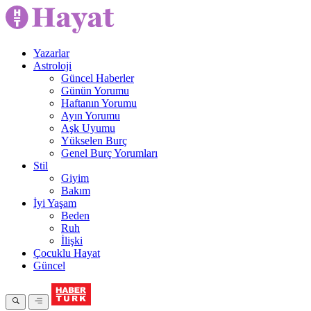
Yazarlar
Astroloji
Güncel Haberler
Günün Yorumu
Haftanın Yorumu
Ayın Yorumu
Aşk Uyumu
Yükselen Burç
Genel Burç Yorumları
Stil
Giyim
Bakım
İyi Yaşam
Beden
Ruh
İlişki
Çocuklu Hayat
Güncel