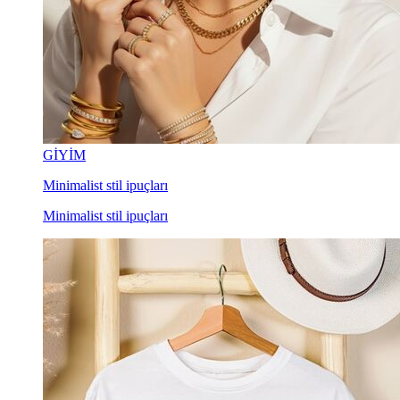
GİYİM
Minimalist stil ipuçları
Minimalist stil ipuçları