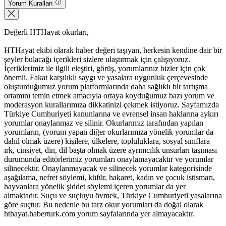
Yorum Kuralları
Değerli HTHayat okurları,
HTHayat ekibi olarak haber değeri taşıyan, herkesin kendine dair bir
şeyler bulacağı içerikleri sizlere ulaştırmak için çalışıyoruz.
İçeriklerimiz ile ilgili eleştiri, görüş, yorumlarınız bizler için çok
önemli. Fakat karşılıklı saygı ve yasalara uygunluk çerçevesinde
oluşturduğumuz yorum platformlarında daha sağlıklı bir tartışma
ortamını temin etmek amacıyla ortaya koyduğumuz bazı yorum ve
moderasyon kurallarımıza dikkatinizi çekmek istiyoruz. Sayfamızda
Türkiye Cumhuriyeti kanunlarına ve evrensel insan haklarına aykırı
yorumlar onaylanmaz ve silinir. Okurlarımız tarafından yapılan
yorumların, (yorum yapan diğer okurlarımıza yönelik yorumlar da
dahil olmak üzere) kişilere, ülkelere, topluluklara, sosyal sınıflara
ırk, cinsiyet, din, dil başta olmak üzere ayrımcılık unsurları taşıması
durumunda editörlerimiz yorumları onaylamayacaktır ve yorumlar
silinecektir. Onaylanmayacak ve silinecek yorumlar kategorisinde
aşağılama, nefret söylemi, küfür, hakaret, kadın ve çocuk istismarı,
hayvanlara yönelik şiddet söylemi içeren yorumlar da yer
almaktadır. Suçu ve suçluyu övmek, Türkiye Cumhuriyeti yasalarına
göre suçtur. Bu nedenle bu tarz okur yorumları da doğal olarak
hthayat.haberturk.com yorum sayfalarında yer almayacaktır.