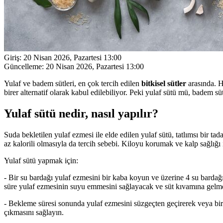
Giriş:
20 Nisan 2026, Pazartesi 13:00
Güncelleme:
20 Nisan 2026, Pazartesi 13:00
Yulaf ve badem sütleri, en çok tercih edilen
bitkisel sütler
arasında. He
birer alternatif olarak kabul edilebiliyor. Peki yulaf sütü mü, badem 
Yulaf sütü nedir, nasıl yapılır?
Suda bekletilen yulaf ezmesi ile elde edilen yulaf sütü, tatlımsı bir t
az kalorili olmasıyla da tercih sebebi. Kiloyu korumak ve kalp sağlığı iç
Yulaf sütü yapmak için:
- Bir su bardağı yulaf ezmesini bir kaba koyun ve üzerine 4 su bardağı
süre yulaf ezmesinin suyu emmesini sağlayacak ve süt kıvamına gelmes
- Bekleme süresi sonunda yulaf ezmesini süzgeçten geçirerek veya bir
çıkmasını sağlayın.