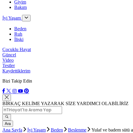
Giyim
Bakım
İyi Yaşam
Beden
Ruh
İlişki
Çocuklu Hayat
Güncel
Video
Testler
Kaydettiklerim
Bizi Takip Edin
BİRKAÇ KELİME YAZARAK SİZE YARDIMCI OLABİLİRİZ
Ara
Ana Sayfa
İyi Yaşam
Beden
Beslenme
Yulaf ve badem sütü ar