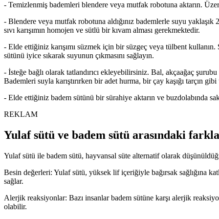
- Temizlenmiş bademleri blendere veya mutfak robotuna aktarın. Üzerine
- Blendere veya mutfak robotuna aldığınız bademlerle suyu yaklaşık 2
sıvı karışımın homojen ve sütlü bir kıvam alması gerekmektedir.
- Elde ettiğiniz karışımı süzmek için bir süzgeç veya tülbent kullanı
sütünü iyice sıkarak suyunun çıkmasını sağlayın.
- İsteğe bağlı olarak tatlandırıcı ekleyebilirsiniz. Bal, akçaağaç şurubu 
Bademleri suyla karıştırırken bir adet hurma, bir çay kaşığı tarçın gibi t
- Elde ettiğiniz badem sütünü bir sürahiye aktarın ve buzdolabında sa
REKLAM
Yulaf sütü ve badem sütü arasındaki farkla
Yulaf sütü ile badem sütü, hayvansal süte alternatif olarak düşünüldüğü
Besin değerleri: Yulaf sütü, yüksek lif içeriğiyle bağırsak sağlığına k
sağlar.
Alerjik reaksiyonlar: Bazı insanlar badem sütüne karşı alerjik reaksiyon
olabilir.