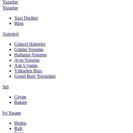
Yazarlar
Yazarlar
Yazı Dizileri
Blog
Astroloji
Güncel Haberler
Günün Yorumu
Haftanın Yorumu
Ayın Yorumu
Aşk Uyumu
Yükselen Burç
Genel Burç Yorumları
Stil
Giyim
Bakım
İyi Yaşam
Beden
Ruh