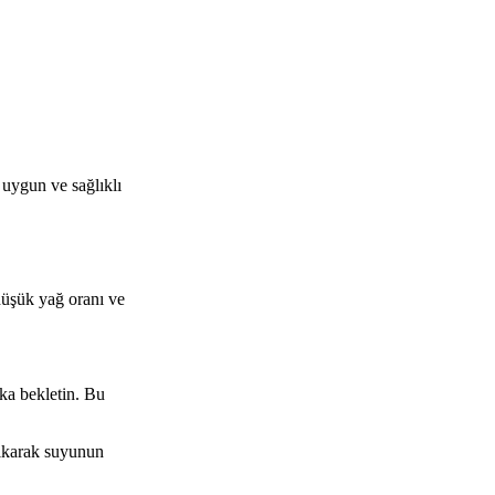
e uygun ve sağlıklı
 düşük yağ oranı ve
ika bekletin. Bu
sıkarak suyunun