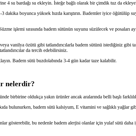
 4 su bardağı su ekleyin. İsteğe bağlı olarak bir çimdik tuz da ekleyeb
-3 dakika boyunca yüksek hızda karıştırın. Bademler iyice öğütülüp suy
n. Süzme işlemi sırasında badem sütünün suyunu süzülecek ve posaları a
veya vanilya özütü gibi tatlandırıcılarla badem sütünü istediğiniz gibi tat
atlandırıcılar da tercih edebilirsiniz.
klayın. Badem sütü buzdolabında 3-4 gün kadar taze kalabilir.
r nelerdir?
nde birbirine oldukça yakın ürünler ancak aralarında belli başlı farklıl
atkıda bulunurken, badem sütü kalsiyum, E vitamini ve sağlıklı yağlar gib
lar gösterebilir, bu nedenle badem alerjisi olanlar için yulaf sütü daha 