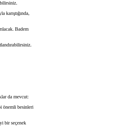
ilirsiniz.
la karıştığında,
yrılacak. Badem
landırabilirsiniz.
ıklar da mevcut:
i önemli besinleri
iyi bir seçenek