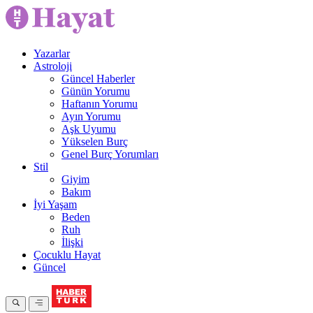
Yazarlar
Astroloji
Güncel Haberler
Günün Yorumu
Haftanın Yorumu
Ayın Yorumu
Aşk Uyumu
Yükselen Burç
Genel Burç Yorumları
Stil
Giyim
Bakım
İyi Yaşam
Beden
Ruh
İlişki
Çocuklu Hayat
Güncel