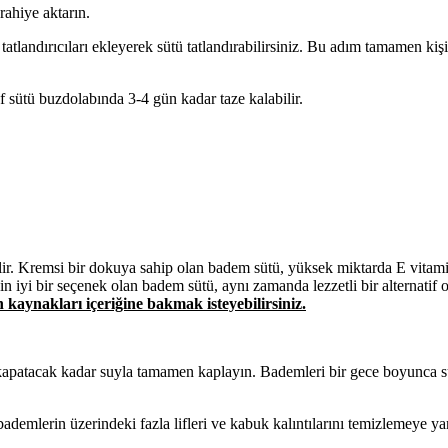
rahiye aktarın.
tatlandırıcıları ekleyerek sütü tatlandırabilirsiniz. Bu adım tamamen kişi
f sütü buzdolabında 3-4 gün kadar taze kalabilir.
ilir. Kremsi bir dokuya sahip olan badem sütü, yüksek miktarda E vitam
için iyi bir seçenek olan badem sütü, aynı zamanda lezzetli bir alternatif 
n kaynakları içeriğine bakmak isteyebilirsiniz.
 kapatacak kadar suyla tamamen kaplayın. Bademleri bir gece boyunca s
demlerin üzerindeki fazla lifleri ve kabuk kalıntılarını temizlemeye yar