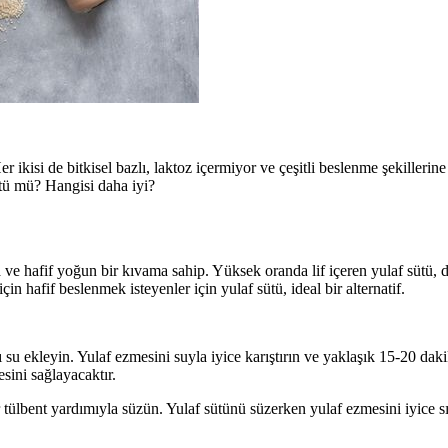
r ikisi de bitkisel bazlı, laktoz içermiyor ve çeşitli beslenme şekillerin
sütü mü? Hangisi daha iyi?
ada ve hafif yoğun bir kıvama sahip. Yüksek oranda lif içeren yulaf sütü,
in hafif beslenmek isteyenler için yulaf sütü, ideal bir alternatif.
 su ekleyin. Yulaf ezmesini suyla iyice karıştırın ve yaklaşık 15-20 dak
ini sağlayacaktır.
 tülbent yardımıyla süzün. Yulaf sütünü süzerken yulaf ezmesini iyice 