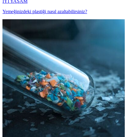
İYİ YAŞAM
Yemeğinizdeki plastiği nasıl azaltabilirsiniz?