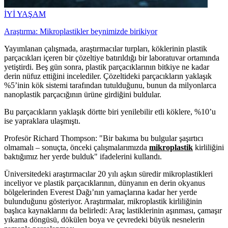
İYİ YAŞAM
Araştırma: Mikroplastikler beynimizde birikiyor
Yayımlanan çalışmada, araştırmacılar turpları, köklerinin plastik
parçacıkları içeren bir çözeltiye batırıldığı bir laboratuvar ortamında
yetiştirdi. Beş gün sonra, plastik parçacıklarının bitkiye ne kadar
derin nüfuz ettiğini incelediler. Çözeltideki parçacıkların yaklaşık
%5’inin kök sistemi tarafından tutulduğunu, bunun da milyonlarca
nanoplastik parçacığının ürüne girdiğini buldular.
Bu parçacıkların yaklaşık dörtte biri yenilebilir etli köklere, %10’u
ise yapraklara ulaşmıştı.
Profesör Richard Thompson: "Bir bakıma bu bulgular şaşırtıcı
olmamalı – sonuçta, önceki çalışmalarımızda
mikroplastik
kirliliğini
baktığımız her yerde bulduk" ifadelerini kullandı.
Üniversitedeki araştırmacılar 20 yılı aşkın süredir mikroplastikleri
inceliyor ve plastik parçacıklarının, dünyanın en derin okyanus
bölgelerinden Everest Dağı’nın yamaçlarına kadar her yerde
bulunduğunu gösteriyor. Araştırmalar, mikroplastik kirliliğinin
başlıca kaynaklarını da belirledi: Araç lastiklerinin aşınması, çamaşır
yıkama döngüsü, dökülen boya ve çevredeki büyük nesnelerin