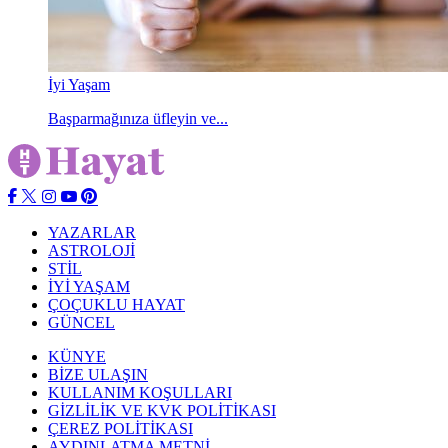
İyi Yaşam
Başparmağınıza üfleyin ve...
YAZARLAR
ASTROLOJİ
STİL
İYİ YAŞAM
ÇOÇUKLU HAYAT
GÜNCEL
KÜNYE
BİZE ULAŞIN
KULLANIM KOŞULLARI
GİZLİLİK VE KVK POLİTİKASI
ÇEREZ POLİTİKASI
AYDINLATMA METNİ