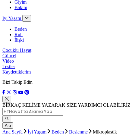
Giyim
Bakım
İyi Yaşam
Beden
Ruh
İlişki
Çocuklu Hayat
Güncel
Video
Testler
Kaydettiklerim
Bizi Takip Edin
BİRKAÇ KELİME YAZARAK SİZE YARDIMCI OLABİLİRİZ
Ara
Ana Sayfa
İyi Yaşam
Beden
Beslenme
Mikroplastik