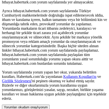
hthayat.haberturk.com yorum sayfalarında yer almayacaktır.
Ayrıca hthayat.haberturk.com yorum sayfalarında Türkiye
Cumhuriyeti mahkemelerinde doğruluğu ispat edilemeyecek iddia,
itham ve karalama içeren, halkın tamamını veya bir bölümünü kin ve
düşmanlığa tahrik eden, provokatif yorumlar da yapılamaz.
Yorumlarda markaların ticari itibarını zedeleyici, karalayıcı ve
herhangi bir şekilde ticari zarara yol açabilecek yorumlar
onaylanmayacak ve silinecektir. Aynı şekilde bir markaya yönelik
promosyon veya reklam amaçlı yorumlar da onaylanmayacak ve
silinecek yorumlar kategorisindedir. Başka hiçbir siteden alınan
linkler hthayat.haberturk.com yorum sayfalarında paylaşılamaz.
hthayat.haberturk.com yorum sayfalarında paylaşılan tüm
yorumların yasal sorumluluğu yorumu yapan okura aittir ve
hthayat.haberturk.com bunlardan sorumlu tutulamaz.
Yorum sayfalarında yorum yapan her okur, yukarıda belirtilen
kuralları, Haberturk.com’da yayınlanan
Kullanım Koşulları'nı
ve
Gizlilik Sözleşmesi
'ni peşinen okumuş ve kabul etmiş sayılır.
Bizlerle ve diğer okurlarımızla yorum kurallarına uygun
yorumlarınızı, görüşlerinizi yasalar, saygı, nezaket, birlikte yaşama
kuralları ve insan haklarına uygun şekilde paylaştığınız için teşekkür
ederiz.
Yorumları okudum onaylıyorum