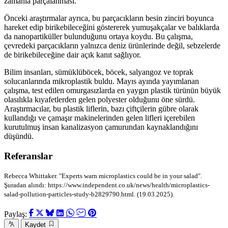
zamanla parçalanması.
Önceki araştırmalar ayrıca, bu parçacıkların besin zinciri boyunca
hareket edip birikebileceğini göstererek yumuşakçalar ve balıklarda
da nanopartiküller bulunduğunu ortaya koydu. Bu çalışma,
çevredeki parçacıkların yalnızca deniz ürünlerinde değil, sebzelerde
de birikebileceğine dair açık kanıt sağlıyor.
Bilim insanları, sümüklüböcek, böcek, salyangoz ve toprak
solucanlarında mikroplastik buldu. Mayıs ayında yayımlanan
çalışma, test edilen omurgasızlarda en yaygın plastik türünün büyük
olasılıkla kıyafetlerden gelen polyester olduğunu öne sürdü.
Araştırmacılar, bu plastik liflerin, bazı çiftçilerin gübre olarak
kullandığı ve çamaşır makinelerinden gelen lifleri içerebilen
kurutulmuş insan kanalizasyon çamurundan kaynaklandığını
düşündü.
Referanslar
Rebecca Whittaker. "Experts warn microplastics could be in your salad".
Şuradan alındı: https://www.independent.co.uk/news/health/microplastics-
salad-pollution-particles-study-b2829790.html. (19.03.2025).
Paylaş:
Kaydet