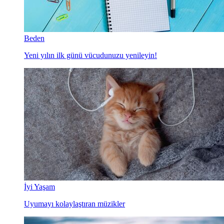
Beden
Yeni yılın ilk günü vücudunuzu yenileyin!
İyi Yaşam
Uyumayı kolaylaştıran müzikler