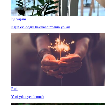
İyi Yaşam
Kışın evi doğru havalandırmanın yolları
Ruh
Yeni yılda yenilenmek