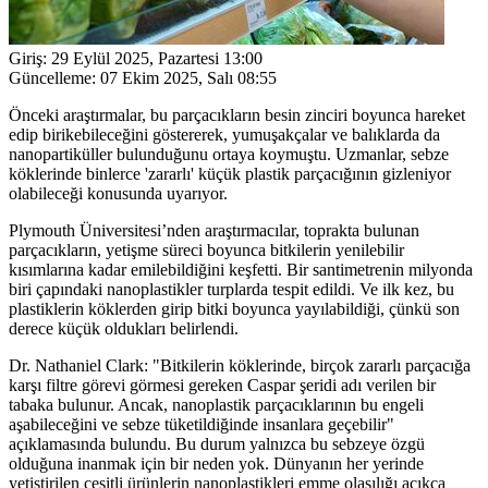
Giriş:
29 Eylül 2025, Pazartesi 13:00
Güncelleme:
07 Ekim 2025, Salı 08:55
Önceki araştırmalar, bu parçacıkların besin zinciri boyunca hareket
edip birikebileceğini göstererek, yumuşakçalar ve balıklarda da
nanopartiküller bulunduğunu ortaya koymuştu. Uzmanlar, sebze
köklerinde binlerce 'zararlı' küçük plastik parçacığının gizleniyor
olabileceği konusunda uyarıyor.
Plymouth Üniversitesi’nden araştırmacılar, toprakta bulunan
parçacıkların, yetişme süreci boyunca bitkilerin yenilebilir
kısımlarına kadar emilebildiğini keşfetti. Bir santimetrenin milyonda
biri çapındaki nanoplastikler turplarda tespit edildi. Ve ilk kez, bu
plastiklerin köklerden girip bitki boyunca yayılabildiği, çünkü son
derece küçük oldukları belirlendi.
Dr. Nathaniel Clark: "Bitkilerin köklerinde, birçok zararlı parçacığa
karşı filtre görevi görmesi gereken Caspar şeridi adı verilen bir
tabaka bulunur. Ancak, nanoplastik parçacıklarının bu engeli
aşabileceğini ve sebze tüketildiğinde insanlara geçebilir"
açıklamasında bulundu. Bu durum yalnızca bu sebzeye özgü
olduğuna inanmak için bir neden yok. Dünyanın her yerinde
yetiştirilen çeşitli ürünlerin nanoplastikleri emme olasılığı açıkça