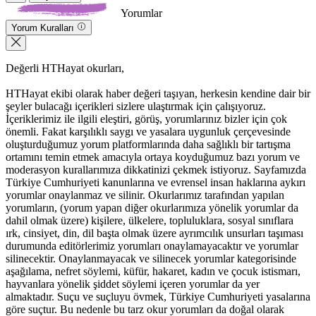
Yorumlar
Yorum Kuralları
Değerli HTHayat okurları,
HTHayat ekibi olarak haber değeri taşıyan, herkesin kendine dair bir
şeyler bulacağı içerikleri sizlere ulaştırmak için çalışıyoruz.
İçeriklerimiz ile ilgili eleştiri, görüş, yorumlarınız bizler için çok
önemli. Fakat karşılıklı saygı ve yasalara uygunluk çerçevesinde
oluşturduğumuz yorum platformlarında daha sağlıklı bir tartışma
ortamını temin etmek amacıyla ortaya koyduğumuz bazı yorum ve
moderasyon kurallarımıza dikkatinizi çekmek istiyoruz. Sayfamızda
Türkiye Cumhuriyeti kanunlarına ve evrensel insan haklarına aykırı
yorumlar onaylanmaz ve silinir. Okurlarımız tarafından yapılan
yorumların, (yorum yapan diğer okurlarımıza yönelik yorumlar da
dahil olmak üzere) kişilere, ülkelere, topluluklara, sosyal sınıflara
ırk, cinsiyet, din, dil başta olmak üzere ayrımcılık unsurları taşıması
durumunda editörlerimiz yorumları onaylamayacaktır ve yorumlar
silinecektir. Onaylanmayacak ve silinecek yorumlar kategorisinde
aşağılama, nefret söylemi, küfür, hakaret, kadın ve çocuk istismarı,
hayvanlara yönelik şiddet söylemi içeren yorumlar da yer
almaktadır. Suçu ve suçluyu övmek, Türkiye Cumhuriyeti yasalarına
göre suçtur. Bu nedenle bu tarz okur yorumları da doğal olarak