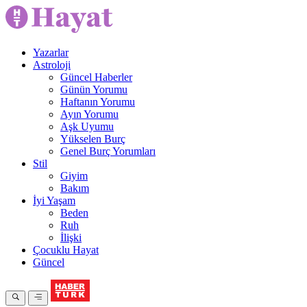
Yazarlar
Astroloji
Güncel Haberler
Günün Yorumu
Haftanın Yorumu
Ayın Yorumu
Aşk Uyumu
Yükselen Burç
Genel Burç Yorumları
Stil
Giyim
Bakım
İyi Yaşam
Beden
Ruh
İlişki
Çocuklu Hayat
Güncel