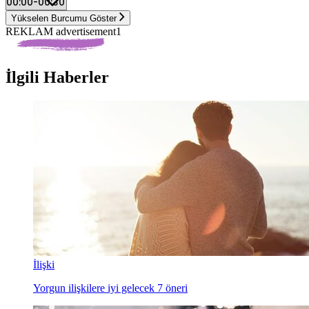
Yükselen Burcumu Göster
REKLAM advertisement1
İlgili Haberler
İlişki
Yorgun ilişkilere iyi gelecek 7 öneri