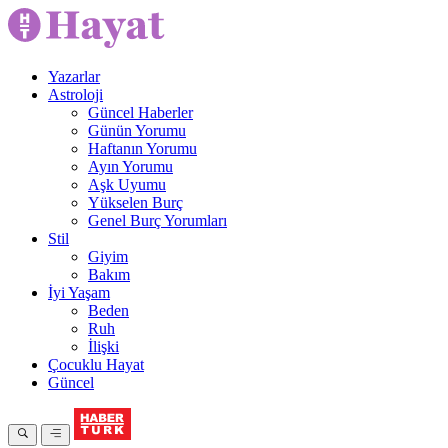
Yazarlar
Astroloji
Güncel Haberler
Günün Yorumu
Haftanın Yorumu
Ayın Yorumu
Aşk Uyumu
Yükselen Burç
Genel Burç Yorumları
Stil
Giyim
Bakım
İyi Yaşam
Beden
Ruh
İlişki
Çocuklu Hayat
Güncel