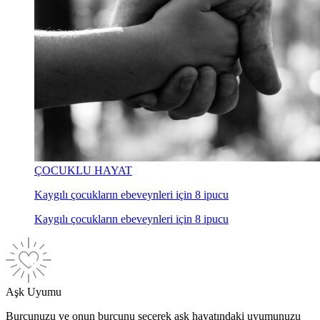
ÇOCUKLU HAYAT
Kaygılı çocukların ebeveynleri için 8 ipucu
Kaygılı çocukların ebeveynleri için 8 ipucu
Aşk Uyumu
Burcunuzu ve onun burcunu seçerek aşk hayatındaki uyumunuzu