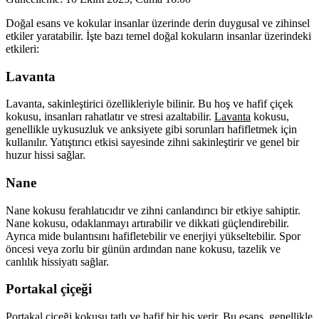
Doğal esans ve kokular insanlar üzerinde derin duygusal ve zihinsel
etkiler yaratabilir. İşte bazı temel doğal kokuların insanlar üzerindeki
etkileri:
Lavanta
Lavanta, sakinleştirici özellikleriyle bilinir. Bu hoş ve hafif çiçek
kokusu, insanları rahatlatır ve stresi azaltabilir.
Lavanta
kokusu,
genellikle uykusuzluk ve anksiyete gibi sorunları hafifletmek için
kullanılır. Yatıştırıcı etkisi sayesinde zihni sakinleştirir ve genel bir
huzur hissi sağlar.
Nane
Nane kokusu ferahlatıcıdır ve zihni canlandırıcı bir etkiye sahiptir.
Nane kokusu, odaklanmayı artırabilir ve dikkati güçlendirebilir.
Ayrıca mide bulantısını hafifletebilir ve enerjiyi yükseltebilir. Spor
öncesi veya zorlu bir günün ardından nane kokusu, tazelik ve
canlılık hissiyatı sağlar.
Portakal çiçeği
Portakal çiçeği kokusu tatlı ve hafif bir his verir. Bu esans, genellikle