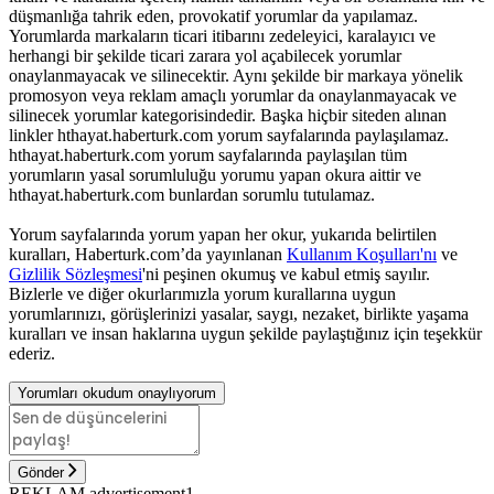
düşmanlığa tahrik eden, provokatif yorumlar da yapılamaz.
Yorumlarda markaların ticari itibarını zedeleyici, karalayıcı ve
herhangi bir şekilde ticari zarara yol açabilecek yorumlar
onaylanmayacak ve silinecektir. Aynı şekilde bir markaya yönelik
promosyon veya reklam amaçlı yorumlar da onaylanmayacak ve
silinecek yorumlar kategorisindedir. Başka hiçbir siteden alınan
linkler hthayat.haberturk.com yorum sayfalarında paylaşılamaz.
hthayat.haberturk.com yorum sayfalarında paylaşılan tüm
yorumların yasal sorumluluğu yorumu yapan okura aittir ve
hthayat.haberturk.com bunlardan sorumlu tutulamaz.
Yorum sayfalarında yorum yapan her okur, yukarıda belirtilen
kuralları, Haberturk.com’da yayınlanan
Kullanım Koşulları'nı
ve
Gizlilik Sözleşmesi
'ni peşinen okumuş ve kabul etmiş sayılır.
Bizlerle ve diğer okurlarımızla yorum kurallarına uygun
yorumlarınızı, görüşlerinizi yasalar, saygı, nezaket, birlikte yaşama
kuralları ve insan haklarına uygun şekilde paylaştığınız için teşekkür
ederiz.
Yorumları okudum onaylıyorum
Gönder
REKLAM advertisement1