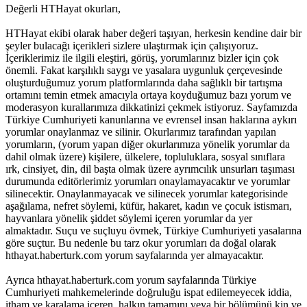
Değerli HTHayat okurları,
HTHayat ekibi olarak haber değeri taşıyan, herkesin kendine dair bir
şeyler bulacağı içerikleri sizlere ulaştırmak için çalışıyoruz.
İçeriklerimiz ile ilgili eleştiri, görüş, yorumlarınız bizler için çok
önemli. Fakat karşılıklı saygı ve yasalara uygunluk çerçevesinde
oluşturduğumuz yorum platformlarında daha sağlıklı bir tartışma
ortamını temin etmek amacıyla ortaya koyduğumuz bazı yorum ve
moderasyon kurallarımıza dikkatinizi çekmek istiyoruz. Sayfamızda
Türkiye Cumhuriyeti kanunlarına ve evrensel insan haklarına aykırı
yorumlar onaylanmaz ve silinir. Okurlarımız tarafından yapılan
yorumların, (yorum yapan diğer okurlarımıza yönelik yorumlar da
dahil olmak üzere) kişilere, ülkelere, topluluklara, sosyal sınıflara
ırk, cinsiyet, din, dil başta olmak üzere ayrımcılık unsurları taşıması
durumunda editörlerimiz yorumları onaylamayacaktır ve yorumlar
silinecektir. Onaylanmayacak ve silinecek yorumlar kategorisinde
aşağılama, nefret söylemi, küfür, hakaret, kadın ve çocuk istismarı,
hayvanlara yönelik şiddet söylemi içeren yorumlar da yer
almaktadır. Suçu ve suçluyu övmek, Türkiye Cumhuriyeti yasalarına
göre suçtur. Bu nedenle bu tarz okur yorumları da doğal olarak
hthayat.haberturk.com yorum sayfalarında yer almayacaktır.
Ayrıca hthayat.haberturk.com yorum sayfalarında Türkiye
Cumhuriyeti mahkemelerinde doğruluğu ispat edilemeyecek iddia,
itham ve karalama içeren, halkın tamamını veya bir bölümünü kin ve