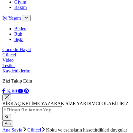
Giyim
Bakım
İyi Yaşam
Beden
Ruh
İlişki
Çocuklu Hayat
Güncel
Video
Testler
Kaydettiklerim
Bizi Takip Edin
BİRKAÇ KELİME YAZARAK SİZE YARDIMCI OLABİLİRİZ
Ara
Ana Sayfa
Güncel
Koku ve esansların hissettirdikleri duygular