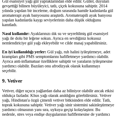
Gül esansiyel yağı gül yapraklarından elde edilir. Güller, duyuları
gevşettiği bilinen büyüleyici, tatlı, çiçek kokusuna sahiptir. 2014
yılında yapılan bir inceleme, doğum sırasında hamile kadınlarda gül
aromaterapi ayak banyosunu araştırdı. Aromaterapili ayak banyosu
yapılan kadınlarda kaygı seviyelerinin daha düşük olduğunu
kanıtladı.
Nasıl kullanılır:
Ayaklarınızı ılık su ve seyreltilmiş gül esansiyel
yağı ile dolu bir leğene sokun. Ayrıca en sevdiğiniz kokusuz
nemlendiriciye gül yağı ekleyebilir ve cilde masaj yapabilirsiniz.
En iyi kullanıldığı yerler:
Gül yağı, ruh halini iyileştirmeye, adet
krampları gibi PMS semptomlarını hafifletmeye yardımcı olabilir.
Ayrıca anti-inflamatuar özelliklere sahiptir ve yaraların iyileşmesine
yardımcı olabilir. Bazıları onu afrodizyak olarak kullanmayı
seçebilir.
9. Vetiver
Vetiver, diğer uçucu yağlardan daha az biliniyor olabilir ancak etkisi
oldukça fazladır. Khus yağı olarak anıldığını görebilirsiniz. Vetiver
yağı, Hindistan'a özgü çimenli vetiver bitkisinden elde edilir. Tatlı,
toprak kokusuna sahiptir. Vetiver yağı sinir sistemini sakinleştirmeye
yardımcı olmasının yanı sıra, uykuya geçişi kolaylaştırır. Bu
nedenle, stres veya endişe duygularının hafiflemesine de yardımcı