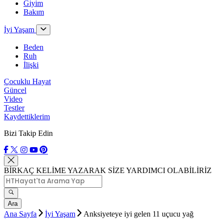
Giyim
Bakım
İyi Yaşam
Beden
Ruh
İlişki
Çocuklu Hayat
Güncel
Video
Testler
Kaydettiklerim
Bizi Takip Edin
BİRKAÇ KELİME YAZARAK SİZE YARDIMCI OLABİLİRİZ
Ara
Ana Sayfa
İyi Yaşam
Anksiyeteye iyi gelen 11 uçucu yağ