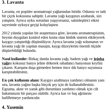
3. Lavanta
Lavanta, en popüler aromaterapi yağlarından biridir. Odunsu ve tatlı
bir çiçek kokusuna sahiptir. Lavanta yağı kaygınızı azaltarak, sizi
yatıştırır. Ayrıca uyku sorunları yaşıyorsanız, sakinleştirici etkisi
sayesinde uykuya geçişi kolaylaştırır.
2012 yılında yapılan bir araştırmaya göre, lavanta aromaterapisinin,
beynin duyguları kontrol eden kısmı olan limbik sistemi etkileyerek
kaygıyı yatıştırdığı düşünülüyor. Ayrıca lavanta yağı solumanın ve
lavanta yağı ile yapılan masajın, kaygı düzeylerini önemli ölçüde
düşürebildiği bulundu.
Nasıl kullanılır:
Birkaç damla lavanta yağı, badem yağı ve
jojoba
yağı
nı kokusuz banyo jeline dökerek rahatlatıcı banyonun keyfini
çıkarın. Karışımı duşa girmeden hemen önce ılık banyo suyunuza
karıştırabilirsiniz.
En çok kullanım alanı:
Kaygıyı azaltmaya yardımcı olmanın yanı
sıra, lavanta yağını başka birçok şey için de kullanabilirsiniz.
Egzama, akne ve yanık gibi durumlara yardımcı olmak için cilt
bakımınızın bir parçası olabilir. Ayrıca kas ve baş ağrılarını
hafifletmeye yardımcıdır.
4. Yasemin