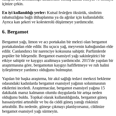
içinize çekin.
En iyi kullanıldığı yerler:
Kutsal fesleğen öksürük, sindirim
rahatsızlığına bağlı iltihaplanma ya da ağrılar için kullanılabilir.
Ayrıca kan şekeri ve kolesterolü düşürmeye yardımcıdır.
6. Bergamot
Bergamot yağı, limon ve acı portakalın bir melezi olan bergamot
portakalından elde edilir. Bu uçucu yağ, meyvenin kabuğundan elde
edilir. Canlandırıcı bir narenciye kokusuna sahiptir. Parfümlerde
popüler bir bileşendir. Bergamot esansiyel yağı sakinleştirici bir
etkiye sahiptir ve kaygıyı azaltmaya yardımcıdır. 2015'de yapılan bir
araştırmasına göre, bergamotun kaygıyı hafifletmeye ve ruh halini
iyileştirmeye yardımcı olduğunu bulmuştur.
Yapılan bir başka araştırma, bir akıl sağlığı tedavi merkezi bekleme
odasındaki kadınlarda bergamot esansiyel yağının solunmasının
etkilerini inceledi. Araştırmacılar, bergamot esansiyel yağına 15
dakikalık maruz kalmanın olumlu duygularda bir artışa neden
olduğunu buldu. Topikal olarak kullanıldığında, bergamot güneş
hassasiyetini artırabilir ve bu da ciddi güneş yanığı riskinizi
artırabilir. Bu nedenle, güneşe çıkmayı planlıyorsanız, cildinize
bergamot esansiyel yağı sürmeyin.