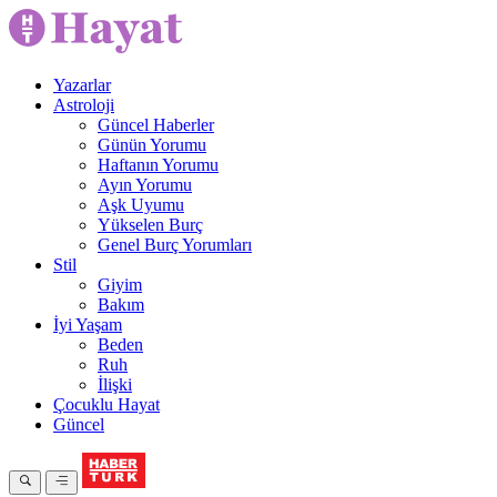
Yazarlar
Astroloji
Güncel Haberler
Günün Yorumu
Haftanın Yorumu
Ayın Yorumu
Aşk Uyumu
Yükselen Burç
Genel Burç Yorumları
Stil
Giyim
Bakım
İyi Yaşam
Beden
Ruh
İlişki
Çocuklu Hayat
Güncel