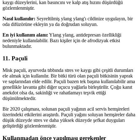
kaygı düzeylerini, kan basıncını ve kalp atış hızını düşürdüğü
gözlemlenmiştir.
Nasıl kullanılır:
Seyreltilmiş ylang ylang'ı cildinize uygulayın, bir
oda difüzörüne ekleyin ya da doğrudan soluyun.
En iyi kullanım alanı:
Ylang ylang, antidepresan özellikliği
nedeniyle kullanılabilir. Bazı kişiler için de afrodizyak etkisi
bulunmaktadır.
11. Paçuli
Misk paçuli, ayurveda tıbbında stres ve kaygı gibi çeşitli durumları
ele almak için kullanılır. Bir bitki türü olan paçuli bitkisinin yaprak
ve saplarından elde edilir. Paçuli bazen tek başına kullanılabilir ama
genellikle lavanta gibi diğer uçucu yağlarla birleştirilir. Çoğu kanıt
anekdot olsa da, sakinliği ve rahatlamayı teşvik ettiği
düşünülmektedir.
Bir 2020 çalışması, solunan paçuli yağının acil servis hemşireleri
üzerindeki etkilerini araştırdı. Paçuli yağını soluyan hemşireler daha
düşük düzeyde stres ve daha yüksek düzeyde şefkat duyguları
geliştirdiği gözlemlenmiştir.
Kullanmadan önce yapılması gerekenler