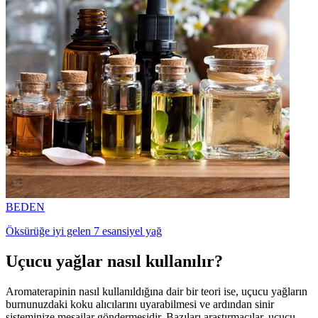
BEDEN
Öksürüğe iyi gelen 7 esansiyel yağ
Uçucu yağlar nasıl kullanılır?
Aromaterapinin nasıl kullanıldığına dair bir teori ise, uçucu yağların
burnunuzdaki koku alıcılarını uyarabilmesi ve ardından sinir
sisteminize mesajlar göndermesidir. Bazıları araştırmacılar, uçucu