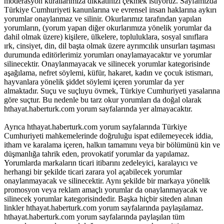
moderasyon kurallarımıza dikkatinizi çekmek istiyoruz. Sayfamızda
Türkiye Cumhuriyeti kanunlarına ve evrensel insan haklarına aykırı
yorumlar onaylanmaz ve silinir. Okurlarımız tarafından yapılan
yorumların, (yorum yapan diğer okurlarımıza yönelik yorumlar da
dahil olmak üzere) kişilere, ülkelere, topluluklara, sosyal sınıflara
ırk, cinsiyet, din, dil başta olmak üzere ayrımcılık unsurları taşıması
durumunda editörlerimiz yorumları onaylamayacaktır ve yorumlar
silinecektir. Onaylanmayacak ve silinecek yorumlar kategorisinde
aşağılama, nefret söylemi, küfür, hakaret, kadın ve çocuk istismarı,
hayvanlara yönelik şiddet söylemi içeren yorumlar da yer
almaktadır. Suçu ve suçluyu övmek, Türkiye Cumhuriyeti yasalarına
göre suçtur. Bu nedenle bu tarz okur yorumları da doğal olarak
hthayat.haberturk.com yorum sayfalarında yer almayacaktır.
Ayrıca hthayat.haberturk.com yorum sayfalarında Türkiye
Cumhuriyeti mahkemelerinde doğruluğu ispat edilemeyecek iddia,
itham ve karalama içeren, halkın tamamını veya bir bölümünü kin ve
düşmanlığa tahrik eden, provokatif yorumlar da yapılamaz.
Yorumlarda markaların ticari itibarını zedeleyici, karalayıcı ve
herhangi bir şekilde ticari zarara yol açabilecek yorumlar
onaylanmayacak ve silinecektir. Aynı şekilde bir markaya yönelik
promosyon veya reklam amaçlı yorumlar da onaylanmayacak ve
silinecek yorumlar kategorisindedir. Başka hiçbir siteden alınan
linkler hthayat.haberturk.com yorum sayfalarında paylaşılamaz.
hthayat.haberturk.com yorum sayfalarında paylaşılan tüm