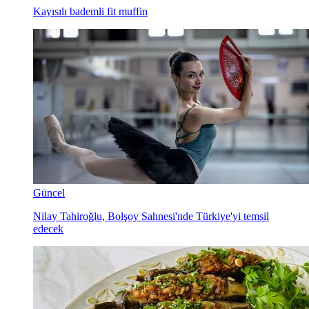
Kayısılı bademli fit muffin
Güncel
Nilay Tahiroğlu, Bolşoy Sahnesi'nde Türkiye'yi temsil
edecek