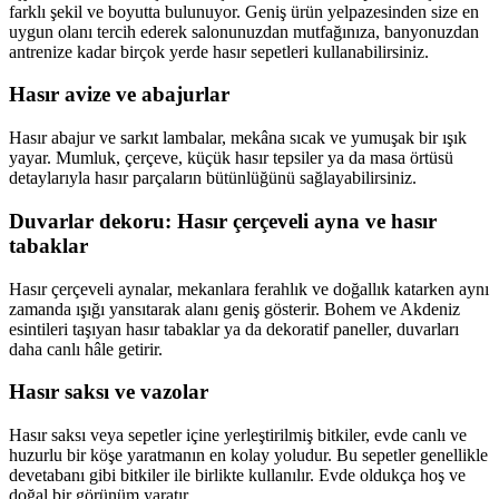
farklı şekil ve boyutta bulunuyor. Geniş ürün yelpazesinden size en
uygun olanı tercih ederek salonunuzdan mutfağınıza, banyonuzdan
antrenize kadar birçok yerde hasır sepetleri kullanabilirsiniz.
Hasır avize ve abajurlar
Hasır abajur ve sarkıt lambalar, mekâna sıcak ve yumuşak bir ışık
yayar. Mumluk, çerçeve, küçük hasır tepsiler ya da masa örtüsü
detaylarıyla hasır parçaların bütünlüğünü sağlayabilirsiniz.
Duvarlar dekoru: Hasır çerçeveli ayna ve hasır
tabaklar
Hasır çerçeveli aynalar, mekanlara ferahlık ve doğallık katarken aynı
zamanda ışığı yansıtarak alanı geniş gösterir. Bohem ve Akdeniz
esintileri taşıyan hasır tabaklar ya da dekoratif paneller, duvarları
daha canlı hâle getirir.
Hasır saksı ve vazolar
Hasır saksı veya sepetler içine yerleştirilmiş bitkiler, evde canlı ve
huzurlu bir köşe yaratmanın en kolay yoludur. Bu sepetler genellikle
devetabanı gibi bitkiler ile birlikte kullanılır. Evde oldukça hoş ve
doğal bir görünüm yaratır.