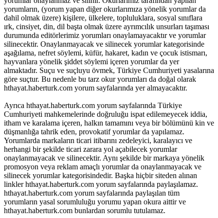
yorumlar onaylanmaz ve silinir. Okurlarımız tarafından yapılan
yorumların, (yorum yapan diğer okurlarımıza yönelik yorumlar da
dahil olmak üzere) kişilere, ülkelere, topluluklara, sosyal sınıflara
ırk, cinsiyet, din, dil başta olmak üzere ayrımcılık unsurları taşıması
durumunda editörlerimiz yorumları onaylamayacaktır ve yorumlar
silinecektir. Onaylanmayacak ve silinecek yorumlar kategorisinde
aşağılama, nefret söylemi, küfür, hakaret, kadın ve çocuk istismarı,
hayvanlara yönelik şiddet söylemi içeren yorumlar da yer
almaktadır. Suçu ve suçluyu övmek, Türkiye Cumhuriyeti yasalarına
göre suçtur. Bu nedenle bu tarz okur yorumları da doğal olarak
hthayat.haberturk.com yorum sayfalarında yer almayacaktır.
Ayrıca hthayat.haberturk.com yorum sayfalarında Türkiye
Cumhuriyeti mahkemelerinde doğruluğu ispat edilemeyecek iddia,
itham ve karalama içeren, halkın tamamını veya bir bölümünü kin ve
düşmanlığa tahrik eden, provokatif yorumlar da yapılamaz.
Yorumlarda markaların ticari itibarını zedeleyici, karalayıcı ve
herhangi bir şekilde ticari zarara yol açabilecek yorumlar
onaylanmayacak ve silinecektir. Aynı şekilde bir markaya yönelik
promosyon veya reklam amaçlı yorumlar da onaylanmayacak ve
silinecek yorumlar kategorisindedir. Başka hiçbir siteden alınan
linkler hthayat.haberturk.com yorum sayfalarında paylaşılamaz.
hthayat.haberturk.com yorum sayfalarında paylaşılan tüm
yorumların yasal sorumluluğu yorumu yapan okura aittir ve
hthayat.haberturk.com bunlardan sorumlu tutulamaz.