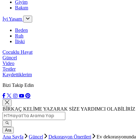
Giyim
Bakım
İyi Yaşam
Beden
Ruh
İlişki
Çocuklu Hayat
Güncel
Video
Testler
Kaydettiklerim
Bizi Takip Edin
BİRKAÇ KELİME YAZARAK SİZE YARDIMCI OLABİLİRİZ
Ara
Ana Sayfa
Güncel
Dekorasyon Önerileri
Ev dekorasyonunda