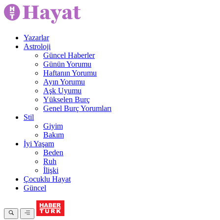
Yazarlar
Astroloji
Güncel Haberler
Günün Yorumu
Haftanın Yorumu
Ayın Yorumu
Aşk Uyumu
Yükselen Burç
Genel Burç Yorumları
Stil
Giyim
Bakım
İyi Yaşam
Beden
Ruh
İlişki
Çocuklu Hayat
Güncel