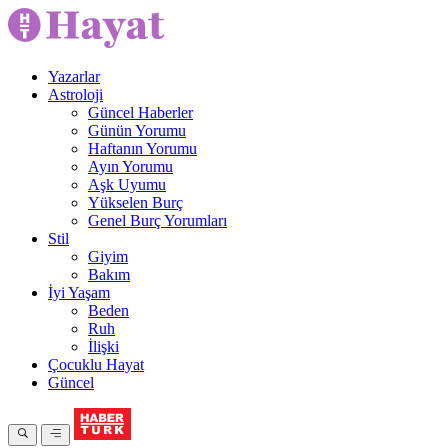
Yazarlar
Astroloji
Güncel Haberler
Günün Yorumu
Haftanın Yorumu
Ayın Yorumu
Aşk Uyumu
Yükselen Burç
Genel Burç Yorumları
Stil
Giyim
Bakım
İyi Yaşam
Beden
Ruh
İlişki
Çocuklu Hayat
Güncel