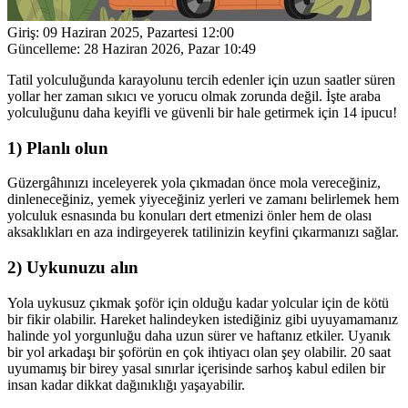
Giriş:
09 Haziran 2025, Pazartesi 12:00
Güncelleme:
28 Haziran 2026, Pazar 10:49
Tatil yolculuğunda karayolunu tercih edenler için uzun saatler süren
yollar her zaman sıkıcı ve yorucu olmak zorunda değil. İşte araba
yolculuğunu daha keyifli ve güvenli bir hale getirmek için 14 ipucu!
1) Planlı olun
Güzergâhınızı inceleyerek yola çıkmadan önce mola vereceğiniz,
dinleneceğiniz, yemek yiyeceğiniz yerleri ve zamanı belirlemek hem
yolculuk esnasında bu konuları dert etmenizi önler hem de olası
aksaklıkları en aza indirgeyerek tatilinizin keyfini çıkarmanızı sağlar.
2) Uykunuzu alın
Yola uykusuz çıkmak şoför için olduğu kadar yolcular için de kötü
bir fikir olabilir. Hareket halindeyken istediğiniz gibi uyuyamamanız
halinde yol yorgunluğu daha uzun sürer ve haftanız etkiler. Uyanık
bir yol arkadaşı bir şoförün en çok ihtiyacı olan şey olabilir. 20 saat
uyumamış bir birey yasal sınırlar içerisinde sarhoş kabul edilen bir
insan kadar dikkat dağınıklığı yaşayabilir.