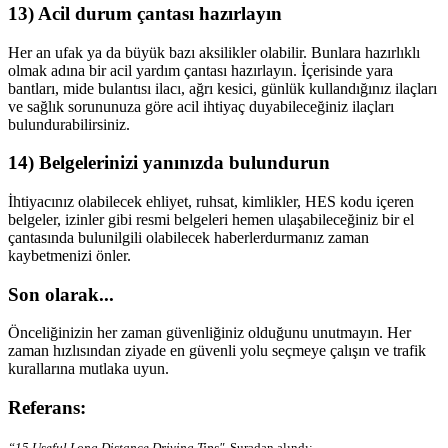
13) Acil durum çantası hazırlayın
Her an ufak ya da büyük bazı aksilikler olabilir. Bunlara hazırlıklı
olmak adına bir acil yardım çantası hazırlayın. İçerisinde yara
bantları, mide bulantısı ilacı, ağrı kesici, günlük kullandığınız ilaçları
ve sağlık sorununuza göre acil ihtiyaç duyabileceğiniz ilaçları
bulundurabilirsiniz.
14) Belgelerinizi yanınızda bulundurun
İhtiyacınız olabilecek ehliyet, ruhsat, kimlikler, HES kodu içeren
belgeler, izinler gibi resmi belgeleri hemen ulaşabileceğiniz bir el
çantasında bulunilgili olabilecek haberlerdurmanız zaman
kaybetmenizi önler.
Son olarak...
Önceliğinizin her zaman güvenliğiniz olduğunu unutmayın. Her
zaman hızlısından ziyade en güvenli yolu seçmeye çalışın ve trafik
kurallarına mutlaka uyun.
Referans:
“15 Useful Long Distance Driving Tips"
. Şuradan alındı: