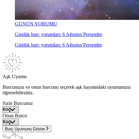
GÜNÜN YORUMU
Günlük burç yorumları: 6 Ağustos Perşembe
Günlük burç yorumları: 6 Ağustos Perşembe
Aşk Uyumu
Burcunuzu ve onun burcunu seçerek aşk hayatındaki uyumunuzu
öğrenebilirsiniz.
Sizin Burcunuz
Onun Burcu
Burç Uyumunu Göster