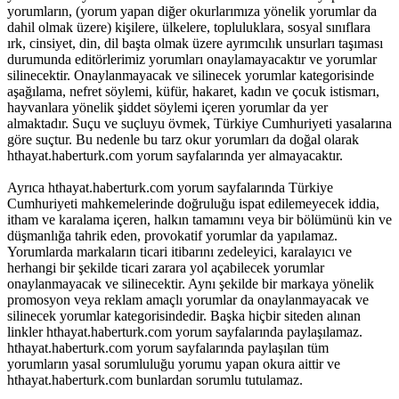
yorumların, (yorum yapan diğer okurlarımıza yönelik yorumlar da
dahil olmak üzere) kişilere, ülkelere, topluluklara, sosyal sınıflara
ırk, cinsiyet, din, dil başta olmak üzere ayrımcılık unsurları taşıması
durumunda editörlerimiz yorumları onaylamayacaktır ve yorumlar
silinecektir. Onaylanmayacak ve silinecek yorumlar kategorisinde
aşağılama, nefret söylemi, küfür, hakaret, kadın ve çocuk istismarı,
hayvanlara yönelik şiddet söylemi içeren yorumlar da yer
almaktadır. Suçu ve suçluyu övmek, Türkiye Cumhuriyeti yasalarına
göre suçtur. Bu nedenle bu tarz okur yorumları da doğal olarak
hthayat.haberturk.com yorum sayfalarında yer almayacaktır.
Ayrıca hthayat.haberturk.com yorum sayfalarında Türkiye
Cumhuriyeti mahkemelerinde doğruluğu ispat edilemeyecek iddia,
itham ve karalama içeren, halkın tamamını veya bir bölümünü kin ve
düşmanlığa tahrik eden, provokatif yorumlar da yapılamaz.
Yorumlarda markaların ticari itibarını zedeleyici, karalayıcı ve
herhangi bir şekilde ticari zarara yol açabilecek yorumlar
onaylanmayacak ve silinecektir. Aynı şekilde bir markaya yönelik
promosyon veya reklam amaçlı yorumlar da onaylanmayacak ve
silinecek yorumlar kategorisindedir. Başka hiçbir siteden alınan
linkler hthayat.haberturk.com yorum sayfalarında paylaşılamaz.
hthayat.haberturk.com yorum sayfalarında paylaşılan tüm
yorumların yasal sorumluluğu yorumu yapan okura aittir ve
hthayat.haberturk.com bunlardan sorumlu tutulamaz.