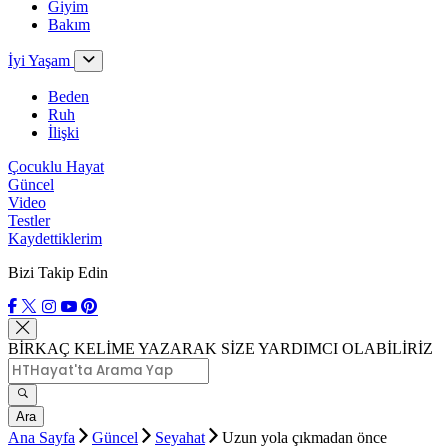
Giyim
Bakım
İyi Yaşam
Beden
Ruh
İlişki
Çocuklu Hayat
Güncel
Video
Testler
Kaydettiklerim
Bizi Takip Edin
BİRKAÇ KELİME YAZARAK SİZE YARDIMCI OLABİLİRİZ
Ara
Ana Sayfa
Güncel
Seyahat
Uzun yola çıkmadan önce