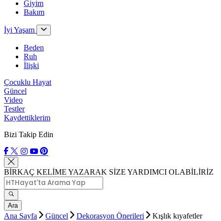
Giyim
Bakım
İyi Yaşam
Beden
Ruh
İlişki
Çocuklu Hayat
Güncel
Video
Testler
Kaydettiklerim
Bizi Takip Edin
BİRKAÇ KELİME YAZARAK SİZE YARDIMCI OLABİLİRİZ
Ara
Ana Sayfa
Güncel
Dekorasyon Önerileri
Kışlık kıyafetler