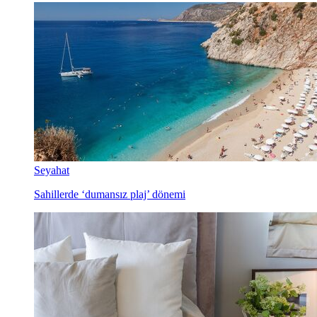
Seyahat
Sahillerde ‘dumansız plaj’ dönemi