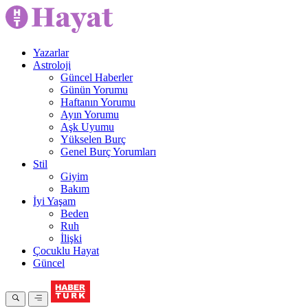
Yazarlar
Astroloji
Güncel Haberler
Günün Yorumu
Haftanın Yorumu
Ayın Yorumu
Aşk Uyumu
Yükselen Burç
Genel Burç Yorumları
Stil
Giyim
Bakım
İyi Yaşam
Beden
Ruh
İlişki
Çocuklu Hayat
Güncel