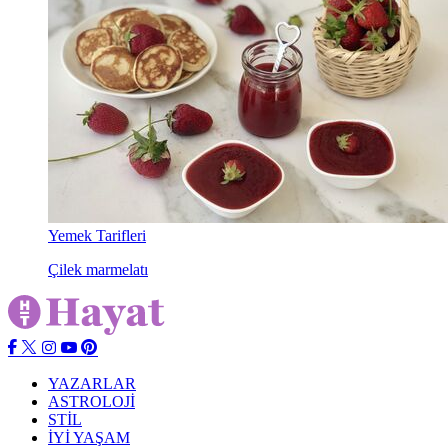
Yemek Tarifleri
Çilek marmelatı
YAZARLAR
ASTROLOJİ
STİL
İYİ YAŞAM