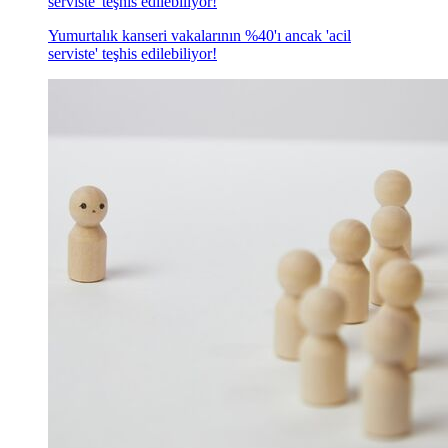
serviste' teşhis edilebiliyor!
Yumurtalık kanseri vakalarının %40'ı ancak 'acil
serviste' teşhis edilebiliyor!