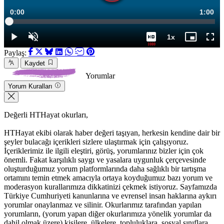
Süre
0:00
Topla
1:00
Yüklendi
:
1.66%
Süre
1x
Duraklat
Sesi
Oynatma
Mini
Tam
1080
Aç
Hızı
oynatıcı
Ekr
Paylaş:
Kaydet
Yorumlar
Yorum Kuralları
Değerli HTHayat okurları,
HTHayat ekibi olarak haber değeri taşıyan, herkesin kendine dair bir
şeyler bulacağı içerikleri sizlere ulaştırmak için çalışıyoruz.
İçeriklerimiz ile ilgili eleştiri, görüş, yorumlarınız bizler için çok
önemli. Fakat karşılıklı saygı ve yasalara uygunluk çerçevesinde
oluşturduğumuz yorum platformlarında daha sağlıklı bir tartışma
ortamını temin etmek amacıyla ortaya koyduğumuz bazı yorum ve
moderasyon kurallarımıza dikkatinizi çekmek istiyoruz. Sayfamızda
Türkiye Cumhuriyeti kanunlarına ve evrensel insan haklarına aykırı
yorumlar onaylanmaz ve silinir. Okurlarımız tarafından yapılan
yorumların, (yorum yapan diğer okurlarımıza yönelik yorumlar da
dahil olmak üzere) kişilere, ülkelere, topluluklara, sosyal sınıflara