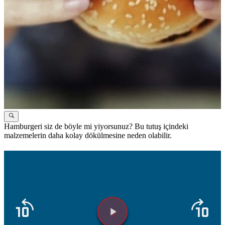
Hamburgeri siz de böyle mi yiyorsunuz? Bu tutuş içindeki
H
malzemelerin daha kolay dökülmesine neden olabilir.
e
Video
Oynatıcısı
yükleniyor.