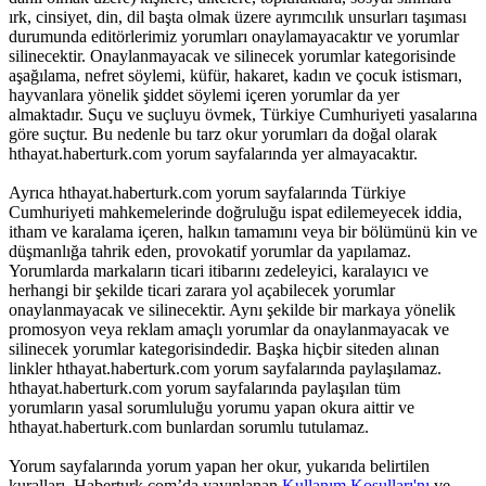
ırk, cinsiyet, din, dil başta olmak üzere ayrımcılık unsurları taşıması
durumunda editörlerimiz yorumları onaylamayacaktır ve yorumlar
silinecektir. Onaylanmayacak ve silinecek yorumlar kategorisinde
aşağılama, nefret söylemi, küfür, hakaret, kadın ve çocuk istismarı,
hayvanlara yönelik şiddet söylemi içeren yorumlar da yer
almaktadır. Suçu ve suçluyu övmek, Türkiye Cumhuriyeti yasalarına
göre suçtur. Bu nedenle bu tarz okur yorumları da doğal olarak
hthayat.haberturk.com yorum sayfalarında yer almayacaktır.
Ayrıca hthayat.haberturk.com yorum sayfalarında Türkiye
Cumhuriyeti mahkemelerinde doğruluğu ispat edilemeyecek iddia,
itham ve karalama içeren, halkın tamamını veya bir bölümünü kin ve
düşmanlığa tahrik eden, provokatif yorumlar da yapılamaz.
Yorumlarda markaların ticari itibarını zedeleyici, karalayıcı ve
herhangi bir şekilde ticari zarara yol açabilecek yorumlar
onaylanmayacak ve silinecektir. Aynı şekilde bir markaya yönelik
promosyon veya reklam amaçlı yorumlar da onaylanmayacak ve
silinecek yorumlar kategorisindedir. Başka hiçbir siteden alınan
linkler hthayat.haberturk.com yorum sayfalarında paylaşılamaz.
hthayat.haberturk.com yorum sayfalarında paylaşılan tüm
yorumların yasal sorumluluğu yorumu yapan okura aittir ve
hthayat.haberturk.com bunlardan sorumlu tutulamaz.
Yorum sayfalarında yorum yapan her okur, yukarıda belirtilen
kuralları, Haberturk.com’da yayınlanan
Kullanım Koşulları'nı
ve