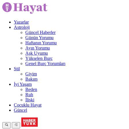
Yazarlar
Astroloji
Güncel Haberler
Günün Yorumu
Haftanın Yorumu
Ayın Yorumu
Aşk Uyumu
Yükselen Burç
Genel Burç Yorumları
Stil
Giyim
Bakım
İyi Yaşam
Beden
Ruh
İlişki
Çocuklu Hayat
Güncel