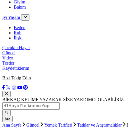
Giyim
Bakım
İyi Yaşam
Beden
Ruh
İlişki
Çocuklu Hayat
Güncel
Video
Testler
Kaydettiklerim
Bizi Takip Edin
BİRKAÇ KELİME YAZARAK SİZE YARDIMCI OLABİLİRİZ
Ara
Ana Sayfa
Güncel
Yemek Tarifleri
Tatlılar ve Atıştırmalıklar