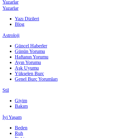
Yazarlar
Yazarlar
Yazı Dizileri
Blog
Astroloji
Güncel Haberler
Günün Yorumu
Haftanın Yorumu
Ayın Yorumu
Aşk Uyumu
Yükselen Burç
Genel Burç Yorumları
Stil
Giyim
Bakım
İyi Yaşam
Beden
Ruh