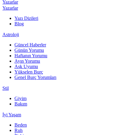
Yazarlar
Yazarlar
Yazı Dizileri
Blog
Astroloji
Güncel Haberler
Günün Yorumu
Haftanın Yorumu
Ayın Yorumu
Aşk Uyumu
Yükselen Burç
Genel Burç Yorumları
Stil
Giyim
Bakım
İyi Yaşam
Beden
Ruh