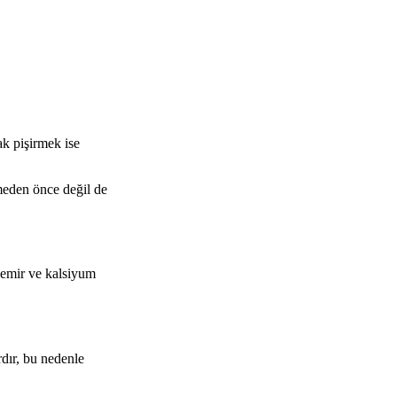
k pişirmek ise
meden önce değil de
demir ve kalsiyum
dır, bu nedenle