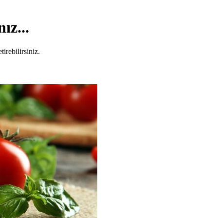
ız...
irebilirsiniz.