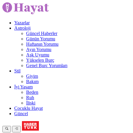
Yazarlar
Astroloji
Güncel Haberler
Günün Yorumu
Haftanın Yorumu
Ayın Yorumu
Aşk Uyumu
Yükselen Burç
Genel Burç Yorumları
Stil
Giyim
Bakım
İyi Yaşam
Beden
Ruh
İlişki
Çocuklu Hayat
Güncel