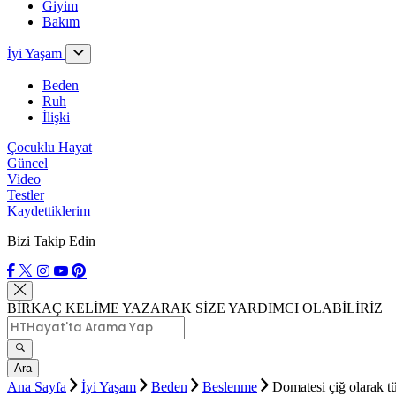
Giyim
Bakım
İyi Yaşam
Beden
Ruh
İlişki
Çocuklu Hayat
Güncel
Video
Testler
Kaydettiklerim
Bizi Takip Edin
BİRKAÇ KELİME YAZARAK SİZE YARDIMCI OLABİLİRİZ
Ara
Ana Sayfa
İyi Yaşam
Beden
Beslenme
Domatesi çiğ olarak tü