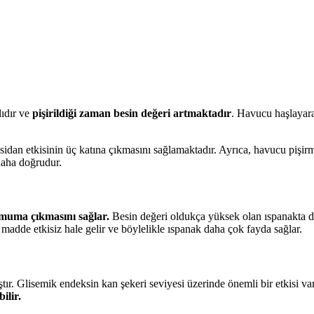
lıdır ve
pişirildiği zaman besin değeri artmaktadır
. Havucu haşlayara
idan etkisinin üç katına çıkmasını sağlamaktadır. Ayrıca, havucu pişir
daha doğrudur.
muma çıkmasını sağlar.
Besin değeri oldukça yüksek olan ıspanakta 
 madde etkisiz hale gelir ve böylelikle ıspanak daha çok fayda sağlar.
r. Glisemik endeksin kan şekeri seviyesi üzerinde önemli bir etkisi var
ilir.