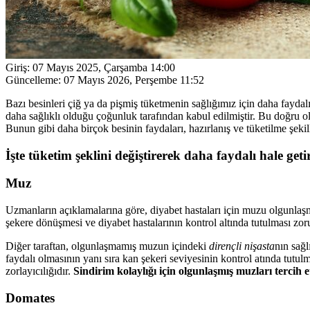
Giriş:
07 Mayıs 2025, Çarşamba 14:00
Güncelleme:
07 Mayıs 2026, Perşembe 11:52
Bazı besinleri çiğ ya da pişmiş tüketmenin sağlığımız için daha fayda
daha sağlıklı olduğu çoğunluk tarafından kabul edilmiştir. Bu doğru ol
Bunun gibi daha birçok besinin faydaları, hazırlanış ve tüketilme şekil
İşte tüketim şeklini değiştirerek daha faydalı hale geti
Muz
Uzmanların açıklamalarına göre, diyabet hastaları için muzu olgunl
şekere dönüşmesi ve diyabet hastalarının kontrol altında tutulması zoru
Diğer taraftan, olgunlaşmamış muzun içindeki
dirençli nişasta
nın sağl
faydalı olmasının yanı sıra kan şekeri seviyesinin kontrol atında tutu
zorlayıcılığıdır.
Sindirim kolaylığı için olgunlaşmış muzları tercih 
Domates