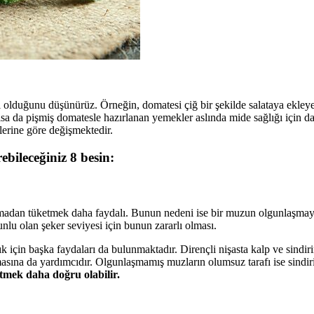
lı olduğunu düşünürüz. Örneğin, domatesi çiğ bir şekilde salataya ekle
sa da pişmiş domatesle hazırlanan yemekler aslında mide sağlığı için da
lerine göre değişmektedir.
rebileceğiniz 8 besin:
aşmadan tüketmek daha faydalı. Bunun nedeni ise bir muzun olgunlaşma
nlu olan şeker seviyesi için bunun zararlı olması.
ık için başka faydaları da bulunmaktadır. Dirençli nişasta kalp ve sindiri
lmasına da yardımcıdır. Olgunlaşmamış muzların olumsuz tarafı ise sindir
etmek daha doğru olabilir.