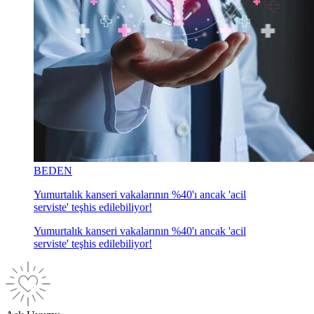
BEDEN
Yumurtalık kanseri vakalarının %40'ı ancak 'acil
serviste' teşhis edilebiliyor!
Yumurtalık kanseri vakalarının %40'ı ancak 'acil
serviste' teşhis edilebiliyor!