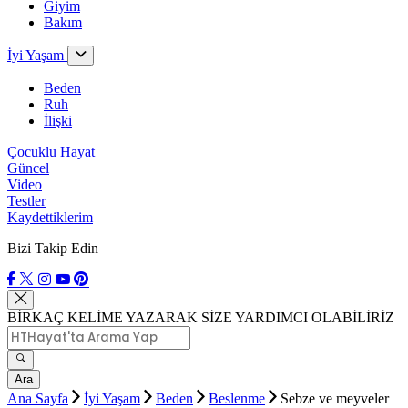
Giyim
Bakım
İyi Yaşam
Beden
Ruh
İlişki
Çocuklu Hayat
Güncel
Video
Testler
Kaydettiklerim
Bizi Takip Edin
BİRKAÇ KELİME YAZARAK SİZE YARDIMCI OLABİLİRİZ
Ara
Ana Sayfa
İyi Yaşam
Beden
Beslenme
Sebze ve meyveler