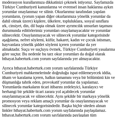
moderasyon kurallarımıza dikkatinizi çekmek istiyoruz. Sayfamızda
Türkiye Cumhuriyeti kanunlarına ve evrensel insan haklarına aykırı
yorumlar onaylanmaz ve silinir. Okurlarımız tarafından yapılan
yorumların, (yorum yapan diğer okurlarımıza yönelik yorumlar da
dahil olmak üzere) kişilere, ülkelere, topluluklara, sosyal sınıflara
ırk, cinsiyet, din, dil başta olmak üzere ayrımcılık unsurları taşıması
durumunda editörlerimiz yorumları onaylamayacaktır ve yorumlar
silinecektir. Onaylanmayacak ve silinecek yorumlar kategorisinde
aşağılama, nefret söylemi, küfür, hakaret, kadın ve çocuk istismarı,
hayvanlara yönelik şiddet söylemi içeren yorumlar da yer
almaktadır. Suçu ve suçluyu övmek, Türkiye Cumhuriyeti yasalarına
göre suçtur. Bu nedenle bu tarz okur yorumları da doğal olarak
hthayat.haberturk.com yorum sayfalarında yer almayacaktır.
Ayrıca hthayat.haberturk.com yorum sayfalarında Türkiye
Cumhuriyeti mahkemelerinde doğruluğu ispat edilemeyecek iddia,
itham ve karalama içeren, halkın tamamını veya bir bölümünü kin ve
düşmanlığa tahrik eden, provokatif yorumlar da yapılamaz.
Yorumlarda markaların ticari itibarını zedeleyici, karalayıcı ve
herhangi bir şekilde ticari zarara yol açabilecek yorumlar
onaylanmayacak ve silinecektir. Aynı şekilde bir markaya yönelik
promosyon veya reklam amaçlı yorumlar da onaylanmayacak ve
silinecek yorumlar kategorisindedir. Başka hiçbir siteden alınan
linkler hthayat.haberturk.com yorum sayfalarında paylaşılamaz.
hthayat.haberturk.com yorum sayfalarında paylaşılan tüm