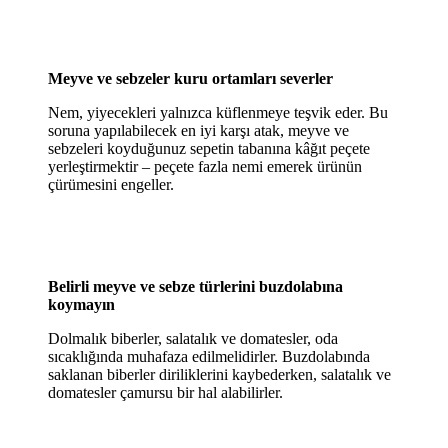
Meyve ve sebzeler kuru ortamları severler
Nem, yiyecekleri yalnızca küflenmeye teşvik eder. Bu
soruna yapılabilecek en iyi karşı atak, meyve ve
sebzeleri koyduğunuz sepetin tabanına kâğıt peçete
yerleştirmektir – peçete fazla nemi emerek ürünün
çürümesini engeller.
Belirli meyve ve sebze türlerini buzdolabına
koymayın
Dolmalık biberler, salatalık ve domatesler, oda
sıcaklığında muhafaza edilmelidirler. Buzdolabında
saklanan biberler diriliklerini kaybederken, salatalık ve
domatesler çamursu bir hal alabilirler.