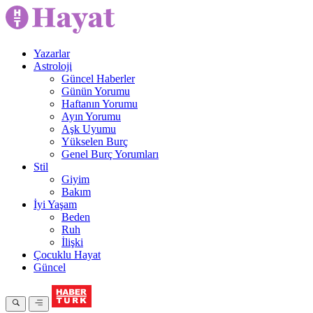
Yazarlar
Astroloji
Güncel Haberler
Günün Yorumu
Haftanın Yorumu
Ayın Yorumu
Aşk Uyumu
Yükselen Burç
Genel Burç Yorumları
Stil
Giyim
Bakım
İyi Yaşam
Beden
Ruh
İlişki
Çocuklu Hayat
Güncel