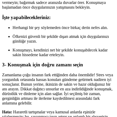
vermeyin; bağırmak sadece aranızda duvarlar örer. Konuşmaya
başlamadan önce duygularınızın yatışmasını bekleyin.
İşte yapabilecekleriniz:
Herhangi bir şey söylemeden önce birkaç derin nefes alın.
Öfkenizi güvenli bir şekilde dışarı atmak için duygularınızı
günlüğe yazın.
Konuşmayı, kendinizi net bir şekilde konuşabilecek kadar
sakin hissedene kadar erteleyin.
3- Konuşmak için doğru zamanı seçin
Zamanlama çoğu insanın fark ettiğinden daha önemlidir! Stres veya
yorgunluk ortasında hassas konuları gündeme getirmek nadiren iyi
sonuçlanır. Bunun yerine, ikinizin de sakin ve hazır olduğunuz bir
anı arayın. Dikkat dağıtıcı unsurlar en aza indirildiğinde konuşmak,
dürüstlük ve dinleme için alan sağlar. İyi seçilmiş bir zaman,
gerginliğin artması ile ilerleme kaydedilmesi arasındaki fark
anlamına gelebilir.
Hata:
Hararetli tartışmalar veya kamusal anlarda eşinizle
yüzleşmeyin; bu, savunmacı tavrı artırır ve anlamlı bir alışverişin