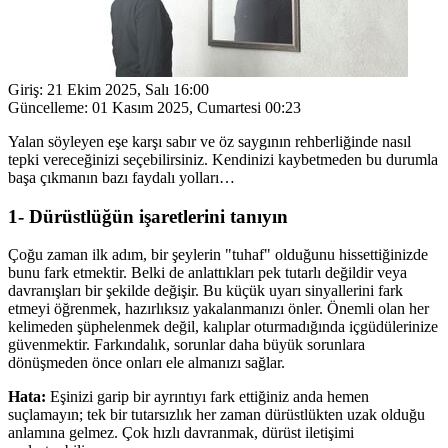
Giriş:
21 Ekim 2025, Salı 16:00
Güncelleme:
01 Kasım 2025, Cumartesi 00:23
Yalan söyleyen eşe karşı sabır ve öz saygının rehberliğinde nasıl
tepki vereceğinizi seçebilirsiniz. Kendinizi kaybetmeden bu durumla
başa çıkmanın bazı faydalı yolları…
1- Dürüstlüğün işaretlerini tanıyın
Çoğu zaman ilk adım, bir şeylerin "tuhaf" olduğunu hissettiğinizde
bunu fark etmektir. Belki de anlattıkları pek tutarlı değildir veya
davranışları bir şekilde değişir. Bu küçük uyarı sinyallerini fark
etmeyi öğrenmek, hazırlıksız yakalanmanızı önler. Önemli olan her
kelimeden şüphelenmek değil, kalıplar oturmadığında içgüdülerinize
güvenmektir. Farkındalık, sorunlar daha büyük sorunlara
dönüşmeden önce onları ele almanızı sağlar.
Hata:
Eşinizi garip bir ayrıntıyı fark ettiğiniz anda hemen
suçlamayın; tek bir tutarsızlık her zaman dürüstlükten uzak olduğu
anlamına gelmez. Çok hızlı davranmak, dürüst iletişimi