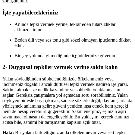
zorlaştırabilir.
İşte yapabilecekleriniz:
Anında tepki vermek yerine, tekrar eden tutarsızlıkları
aklınızda tutun.
Beden dili veya ses tonu gibi sözel olmayan ipuçlarına dikkat
edin.
Bir şey yolunda gitmediğinde içgüdülerinize güvenin.
2- Duygusal tepkiler vermek yerine sakin kalın
Yalan söylediğinden şüphelendiğinizde öfkelenmeniz veya
incinmeniz doğaldır ancak dürtüsel tepki vermek nadiren işe yarar.
Sakin kalmak size netlik kazandırır ve sohbetin odaklanmasını
sağlar. Gereksiz çatışmalara yol açmadan soru sorabilirsiniz. Yalan
söyleyen bir eşle başa çıkmak, sadece sözlerle değil, davranışlarla da
yüzleşmek anlamına gelir; güveni yeniden inşa etmek hem gerçeği
hem de hesap verebilirliği gerektirir. Sakin enerjiniz, eşinizin aşırı
savunmacı olmasını da engelleyebilir. Bu yaklaşım, gerçek canınızı
acıtsa bile, samimi bir tartışmanın kapısını açık tutar.
Hata:
Bir yalanı fark ettiğiniz anda öfkelenmeyin veya sert tepki