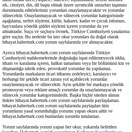
ırk, cinsiyet, din, dil başta olmak üzere ayrımcılık unsurları taşıması
durumunda editörlerimiz yorumları onaylamayacaktır ve yorumlar
silinecektir. Onaylanmayacak ve silinecek yorumlar kategorisinde
aşağılama, nefret söylemi, küfür, hakaret, kadın ve çocuk istismarı,
hayvanlara yönelik şiddet söylemi içeren yorumlar da yer
almaktadır. Suçu ve suçluyu övmek, Türkiye Cumhuriyeti yasalarına
göre suçtur. Bu nedenle bu tarz okur yorumları da doğal olarak
hthayat.haberturk.com yorum sayfalarında yer almayacaktır.
Ayrıca hthayat.haberturk.com yorum sayfalarında Türkiye
Cumhuriyeti mahkemelerinde doğruluğu ispat edilemeyecek iddia,
itham ve karalama içeren, halkın tamamını veya bir bölümünü kin ve
düşmanlığa tahrik eden, provokatif yorumlar da yapılamaz.
Yorumlarda markaların ticari itibarını zedeleyici, karalayıcı ve
herhangi bir şekilde ticari zarara yol açabilecek yorumlar
onaylanmayacak ve silinecektir. Aynı şekilde bir markaya yönelik
promosyon veya reklam amaçlı yorumlar da onaylanmayacak ve
silinecek yorumlar kategorisindedir. Başka hiçbir siteden alınan
linkler hthayat.haberturk.com yorum sayfalarında paylaşılamaz.
hthayat.haberturk.com yorum sayfalarında paylaşılan tüm
yorumların yasal sorumluluğu yorumu yapan okura aittir ve
hthayat.haberturk.com bunlardan sorumlu tutulamaz.
Yorum sayfalarında yorum yapan her okur, yukarıda belirtilen