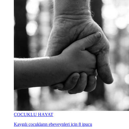
ÇOCUKLU HAYAT
Kaygılı çocukların ebeveynleri için 8 ipucu