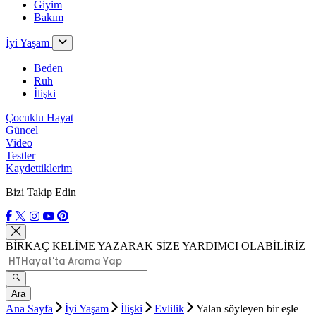
Giyim
Bakım
İyi Yaşam
Beden
Ruh
İlişki
Çocuklu Hayat
Güncel
Video
Testler
Kaydettiklerim
Bizi Takip Edin
BİRKAÇ KELİME YAZARAK SİZE YARDIMCI OLABİLİRİZ
Ara
Ana Sayfa
İyi Yaşam
İlişki
Evlilik
Yalan söyleyen bir eşle