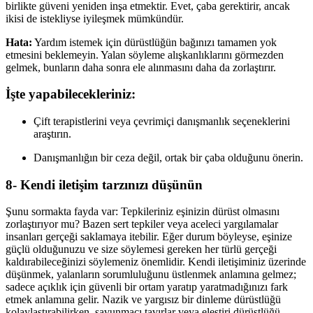
birlikte güveni yeniden inşa etmektir. Evet, çaba gerektirir, ancak
ikisi de istekliyse iyileşmek mümkündür.
Hata:
Yardım istemek için dürüstlüğün bağınızı tamamen yok
etmesini beklemeyin. Yalan söyleme alışkanlıklarını görmezden
gelmek, bunların daha sonra ele alınmasını daha da zorlaştırır.
İşte yapabilecekleriniz:
Çift terapistlerini veya çevrimiçi danışmanlık seçeneklerini
araştırın.
Danışmanlığın bir ceza değil, ortak bir çaba olduğunu önerin.
8- Kendi iletişim tarzınızı düşünün
Şunu sormakta fayda var: Tepkileriniz eşinizin dürüst olmasını
zorlaştırıyor mu? Bazen sert tepkiler veya aceleci yargılamalar
insanları gerçeği saklamaya itebilir. Eğer durum böyleyse, eşinize
güçlü olduğunuzu ve size söylemesi gereken her türlü gerçeği
kaldırabileceğinizi söylemeniz önemlidir. Kendi iletişiminiz üzerinde
düşünmek, yalanların sorumluluğunu üstlenmek anlamına gelmez;
sadece açıklık için güvenli bir ortam yaratıp yaratmadığınızı fark
etmek anlamına gelir. Nazik ve yargısız bir dinleme dürüstlüğü
kolaylaştırabilirken, savunmacı tavırlar veya eleştiri dürüstlüğü