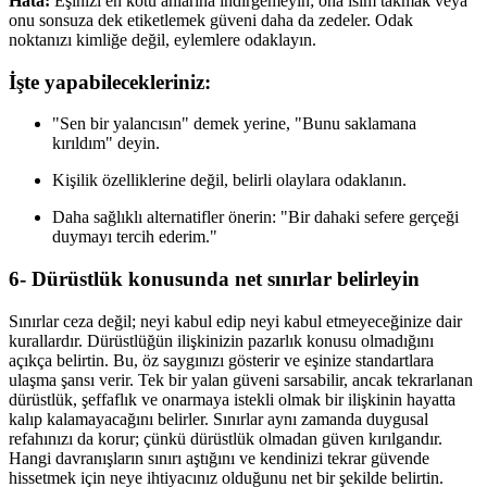
Hata:
Eşinizi en kötü anlarına indirgemeyin; ona isim takmak veya
onu sonsuza dek etiketlemek güveni daha da zedeler. Odak
noktanızı kimliğe değil, eylemlere odaklayın.
İşte yapabilecekleriniz:
"Sen bir yalancısın" demek yerine, "Bunu saklamana
kırıldım" deyin.
Kişilik özelliklerine değil, belirli olaylara odaklanın.
Daha sağlıklı alternatifler önerin: "Bir dahaki sefere gerçeği
duymayı tercih ederim."
6- Dürüstlük konusunda net sınırlar belirleyin
Sınırlar ceza değil; neyi kabul edip neyi kabul etmeyeceğinize dair
kurallardır. Dürüstlüğün ilişkinizin pazarlık konusu olmadığını
açıkça belirtin. Bu, öz saygınızı gösterir ve eşinize standartlara
ulaşma şansı verir. Tek bir yalan güveni sarsabilir, ancak tekrarlanan
dürüstlük, şeffaflık ve onarmaya istekli olmak bir ilişkinin hayatta
kalıp kalamayacağını belirler. Sınırlar aynı zamanda duygusal
refahınızı da korur; çünkü dürüstlük olmadan güven kırılgandır.
Hangi davranışların sınırı aştığını ve kendinizi tekrar güvende
hissetmek için neye ihtiyacınız olduğunu net bir şekilde belirtin.