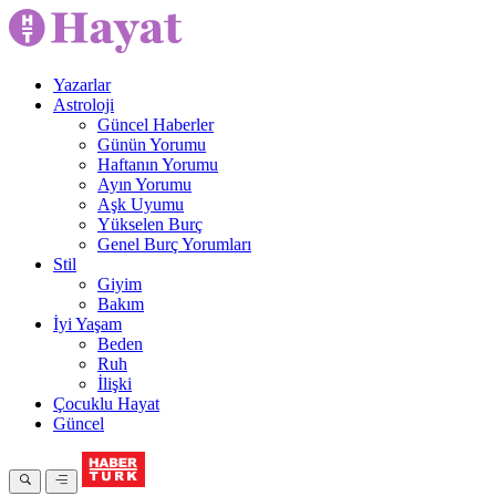
Yazarlar
Astroloji
Güncel Haberler
Günün Yorumu
Haftanın Yorumu
Ayın Yorumu
Aşk Uyumu
Yükselen Burç
Genel Burç Yorumları
Stil
Giyim
Bakım
İyi Yaşam
Beden
Ruh
İlişki
Çocuklu Hayat
Güncel