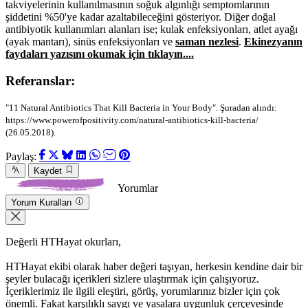
takviyelerinin kullanılmasının soğuk algınlığı semptomlarının
şiddetini %50'ye kadar azaltabileceğini gösteriyor. Diğer doğal
antibiyotik kullanımları alanları ise; kulak enfeksiyonları, atlet ayağı
(ayak mantarı), sinüs enfeksiyonları ve
saman nezlesi
.
Ekinezyanın
faydaları yazısını okumak için tıklayın....
Referanslar:
"11 Natural Antibiotics That Kill Bacteria in Your Body". Şuradan alındı:
https://www.powerofpositivity.com/natural-antibiotics-kill-bacteria/
(26.05.2018).
Paylaş:
Kaydet
Yorumlar
Yorum Kuralları
Değerli HTHayat okurları,
HTHayat ekibi olarak haber değeri taşıyan, herkesin kendine dair bir
şeyler bulacağı içerikleri sizlere ulaştırmak için çalışıyoruz.
İçeriklerimiz ile ilgili eleştiri, görüş, yorumlarınız bizler için çok
önemli. Fakat karşılıklı saygı ve yasalara uygunluk çerçevesinde