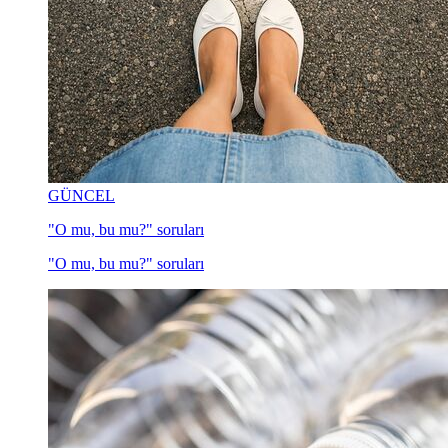
GÜNCEL
"O mu, bu mu?" soruları
"O mu, bu mu?" soruları