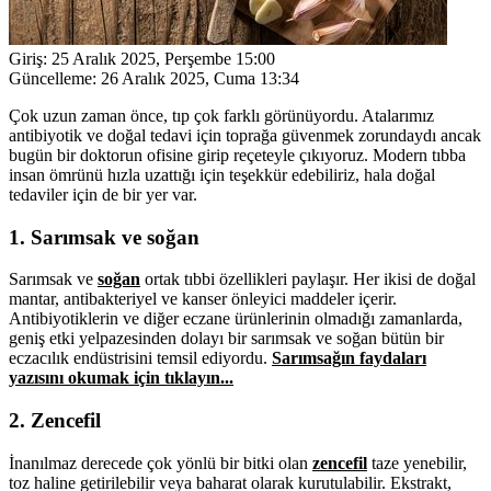
Giriş:
25 Aralık 2025, Perşembe 15:00
Güncelleme:
26 Aralık 2025, Cuma 13:34
Çok uzun zaman önce, tıp çok farklı görünüyordu. Atalarımız
antibiyotik ve doğal tedavi için toprağa güvenmek zorundaydı ancak
bugün bir doktorun ofisine girip reçeteyle çıkıyoruz. Modern tıbba
insan ömrünü hızla uzattığı için teşekkür edebiliriz, hala doğal
tedaviler için de bir yer var.
1. Sarımsak ve soğan
Sarımsak ve
soğan
ortak tıbbi özellikleri paylaşır. Her ikisi de doğal
mantar, antibakteriyel ve kanser önleyici maddeler içerir.
Antibiyotiklerin ve diğer eczane ürünlerinin olmadığı zamanlarda,
geniş etki yelpazesinden dolayı bir sarımsak ve soğan bütün bir
eczacılık endüstrisini temsil ediyordu.
Sarımsağın faydaları
yazısını okumak için tıklayın...
2. Zencefil
İnanılmaz derecede çok yönlü bir bitki olan
zencefil
taze yenebilir,
toz haline getirilebilir veya baharat olarak kurutulabilir. Ekstrakt,