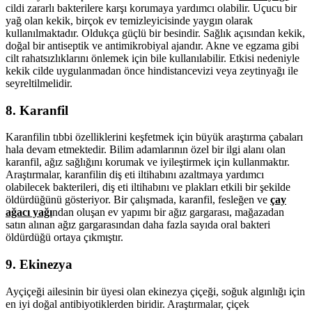
cildi zararlı bakterilere karşı korumaya yardımcı olabilir. Uçucu bir
yağ olan kekik, birçok ev temizleyicisinde yaygın olarak
kullanılmaktadır. Oldukça güçlü bir besindir. Sağlık açısından kekik,
doğal bir antiseptik ve antimikrobiyal ajandır. Akne ve egzama gibi
cilt rahatsızlıklarını önlemek için bile kullanılabilir. Etkisi nedeniyle
kekik cilde uygulanmadan önce hindistancevizi veya zeytinyağı ile
seyreltilmelidir.
8. Karanfil
Karanfilin tıbbi özelliklerini keşfetmek için büyük araştırma çabaları
hala devam etmektedir. Bilim adamlarının özel bir ilgi alanı olan
karanfil, ağız sağlığını korumak ve iyileştirmek için kullanmaktır.
Araştırmalar, karanfilin diş eti iltihabını azaltmaya yardımcı
olabilecek bakterileri, diş eti iltihabını ve plakları etkili bir şekilde
öldürdüğünü gösteriyor. Bir çalışmada, karanfil, fesleğen ve
çay
ağacı yağı
ndan oluşan ev yapımı bir ağız gargarası, mağazadan
satın alınan ağız gargarasından daha fazla sayıda oral bakteri
öldürdüğü ortaya çıkmıştır.
9. Ekinezya
Ayçiçeği ailesinin bir üyesi olan ekinezya çiçeği, soğuk algınlığı için
en iyi doğal antibiyotiklerden biridir. Araştırmalar, çiçek