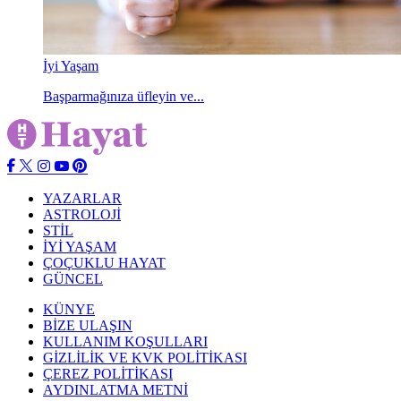
İyi Yaşam
Başparmağınıza üfleyin ve...
YAZARLAR
ASTROLOJİ
STİL
İYİ YAŞAM
ÇOÇUKLU HAYAT
GÜNCEL
KÜNYE
BİZE ULAŞIN
KULLANIM KOŞULLARI
GİZLİLİK VE KVK POLİTİKASI
ÇEREZ POLİTİKASI
AYDINLATMA METNİ