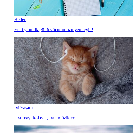
Beden
Yeni yılın ilk günü vücudunuzu yenileyin!
İyi Yaşam
Uyumayı kolaylaştıran müzikler