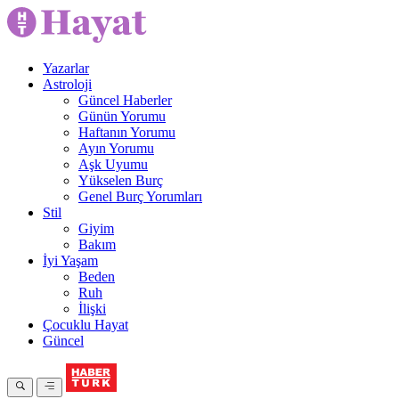
Yazarlar
Astroloji
Güncel Haberler
Günün Yorumu
Haftanın Yorumu
Ayın Yorumu
Aşk Uyumu
Yükselen Burç
Genel Burç Yorumları
Stil
Giyim
Bakım
İyi Yaşam
Beden
Ruh
İlişki
Çocuklu Hayat
Güncel