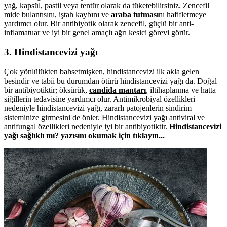
yağ, kapsül, pastil veya tentür olarak da tüketebilirsiniz. Zencefil
mide bulantısını, iştah kaybını ve
araba tutması
nı hafifletmeye
yardımcı olur. Bir antibiyotik olarak zencefil, güçlü bir anti-
inflamatuar ve iyi bir genel amaçlı ağrı kesici görevi görür.
3. Hindistancevizi yağı
Çok yönlülükten bahsetmişken, hindistancevizi ilk akla gelen
besindir ve tabii bu durumdan ötürü hindistancevizi yağı da. Doğal
bir antibiyotiktir; öksürük,
candida mantarı
, iltihaplanma ve hatta
siğillerin tedavisine yardımcı olur. Antimikrobiyal özellikleri
nedeniyle hindistancevizi yağı, zararlı patojenlerin sindirim
sisteminize girmesini de önler. Hindistancevizi yağı antiviral ve
antifungal özellikleri nedeniyle iyi bir antibiyotiktir.
Hindistancevizi
yağı sağlıklı mı? yazısını okumak için tıklayın...