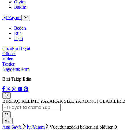
Giyim
Bakım
İyi Yaşam
Beden
Ruh
İlişki
Çocuklu Hayat
Güncel
Video
Testler
Kaydettiklerim
Bizi Takip Edin
BİRKAÇ KELİME YAZARAK SİZE YARDIMCI OLABİLİRİZ
Ara
Ana Sayfa
İyi Yaşam
Vücudunuzdaki bakterileri öldüren 9