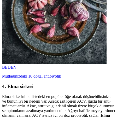
BEDEN
Mutfağınızdaki 10 doğal antibiyotik
4. Elma sirkesi
Elma sirkesini bu listedeki en popüler öğe olarak düşünebilirsiniz -
ve bunun iyi bir nedeni var. Asetik asit içeren ACV, güçlü bir anti-
inflamatuardır. Akne, artrit ve gut dahil olmak üzere birçok durumun
semptomlarını azaltmaya yardımcı olur. Ağrıyı hafifletmeye yardımcı
olmanın yanı sıra, ACV ayrıca iyi bir doz probiyotik sağlar.
Elma