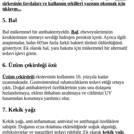
sirkesinin faydaları ve kullanım şekilleri yazısını okumak için
tıklayın...
5. Bal
Bal mükemmel bir antibakteriyeldir.
Bal
, ebeveynlerimizin
kesiklerimize sürmeyi sevdiği hidrojen peroksit içerir. Ayrıca ilgili
araştırmalar, balın 60'tan fazla farklı bakteri türünü öldürdüğünü
gösteriyor. Ek olarak bal, yara bakımı için mükemmel bir alternatif
tedavi işlevi görür.
6. Üzüm çekirdeği özü
Üzüm çekirdeği
ekstresinin kullanımı 16. yüzyıla kadar
uzanmaktadır. Gastrointestinal rahatsızlıkların tedavi ettiği ortaya
çıktı. Doğal antibakteriyel özelliklerinin yanı sıra dolaşımı
hızlandırmaya, eklem iltihabını azaltmaya ve cildimizi UV
hasarından korumaya yardımcı olur.
7. Kekik yağı
Kekik yağı, anti-inflamatuar, antiviral ve antifungal özelliklere
sahiptir. Doğanın ecza dolabına eklendiğinde soğuk algınlığı,
enfeksiyonlar ve parazitleri tedavi edebilir. Ek olarak
kekik yağı
,