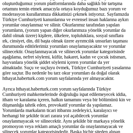
oluşturduğumuz yorum platformlarında daha sağlıklı bir tartışma
ortamını temin etmek amacıyla ortaya koyduğumuz bazı yorum ve
moderasyon kurallarımıza dikkatinizi çekmek istiyoruz. Sayfamızda
Türkiye Cumhuriyeti kanunlarına ve evrensel insan haklarına aykırı
yorumlar onaylanmaz ve silinir. Okurlarımız tarafından yapılan
yorumların, (yorum yapan diğer okurlarımıza yönelik yorumlar da
dahil olmak üzere) kişilere, ülkelere, topluluklara, sosyal sınıflara
ırk, cinsiyet, din, dil başta olmak üzere ayrımcılık unsurları taşıması
durumunda editörlerimiz yorumları onaylamayacaktır ve yorumlar
silinecektir. Onaylanmayacak ve silinecek yorumlar kategorisinde
aşağılama, nefret söylemi, küfür, hakaret, kadın ve çocuk istismarı,
hayvanlara yönelik şiddet söylemi içeren yorumlar da yer
almaktadır. Suçu ve suçluyu övmek, Türkiye Cumhuriyeti yasalarına
göre suçtur. Bu nedenle bu tarz okur yorumları da doğal olarak
hthayat.haberturk.com yorum sayfalarında yer almayacaktır.
Ayrıca hthayat.haberturk.com yorum sayfalarında Türkiye
Cumhuriyeti mahkemelerinde doğruluğu ispat edilemeyecek iddia,
itham ve karalama içeren, halkın tamamını veya bir bölümünü kin ve
düşmanlığa tahrik eden, provokatif yorumlar da yapılamaz.
Yorumlarda markaların ticari itibarını zedeleyici, karalayıcı ve
herhangi bir şekilde ticari zarara yol açabilecek yorumlar
onaylanmayacak ve silinecektir. Aynı şekilde bir markaya yönelik
promosyon veya reklam amaçlı yorumlar da onaylanmayacak ve
silinecek yorumlar kategorisindedir. Başka hiçbir siteden alınan