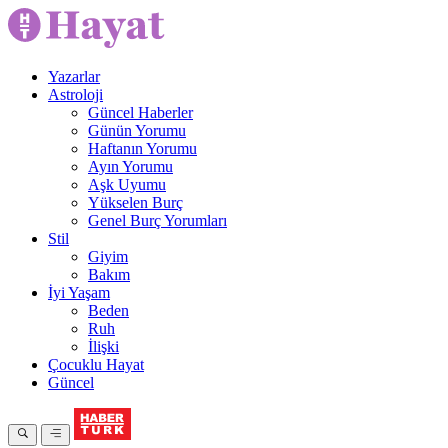
Yazarlar
Astroloji
Güncel Haberler
Günün Yorumu
Haftanın Yorumu
Ayın Yorumu
Aşk Uyumu
Yükselen Burç
Genel Burç Yorumları
Stil
Giyim
Bakım
İyi Yaşam
Beden
Ruh
İlişki
Çocuklu Hayat
Güncel