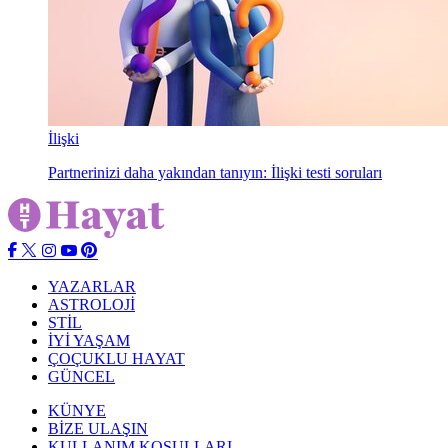
İlişki
Partnerinizi daha yakından tanıyın: İlişki testi soruları
YAZARLAR
ASTROLOJİ
STİL
İYİ YAŞAM
ÇOÇUKLU HAYAT
GÜNCEL
KÜNYE
BİZE ULAŞIN
KULLANIM KOŞULLARI