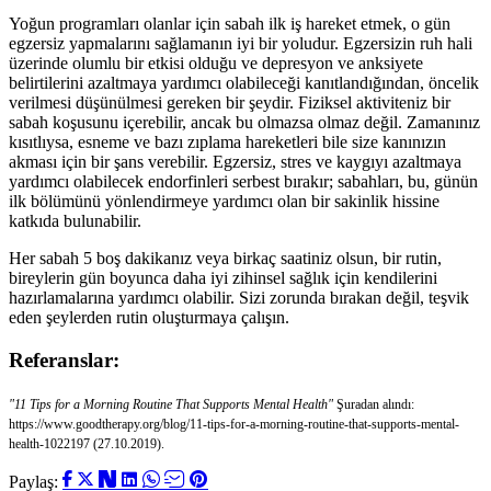
Yoğun programları olanlar için sabah ilk iş hareket etmek, o gün
egzersiz yapmalarını sağlamanın iyi bir yoludur. Egzersizin ruh hali
üzerinde olumlu bir etkisi olduğu ve depresyon ve anksiyete
belirtilerini azaltmaya yardımcı olabileceği kanıtlandığından, öncelik
verilmesi düşünülmesi gereken bir şeydir. Fiziksel aktiviteniz bir
sabah koşusunu içerebilir, ancak bu olmazsa olmaz değil. Zamanınız
kısıtlıysa, esneme ve bazı zıplama hareketleri bile size kanınızın
akması için bir şans verebilir. Egzersiz, stres ve kaygıyı azaltmaya
yardımcı olabilecek endorfinleri serbest bırakır; sabahları, bu, günün
ilk bölümünü yönlendirmeye yardımcı olan bir sakinlik hissine
katkıda bulunabilir.
Her sabah 5 boş dakikanız veya birkaç saatiniz olsun, bir rutin,
bireylerin gün boyunca daha iyi zihinsel sağlık için kendilerini
hazırlamalarına yardımcı olabilir. Sizi zorunda bırakan değil, teşvik
eden şeylerden rutin oluşturmaya çalışın.
Referanslar:
"11 Tips for a Morning Routine That Supports Mental Health"
Şuradan alındı:
https://www.goodtherapy.org/blog/11-tips-for-a-morning-routine-that-supports-mental-
health-1022197 (27.10.2019).
Paylaş: