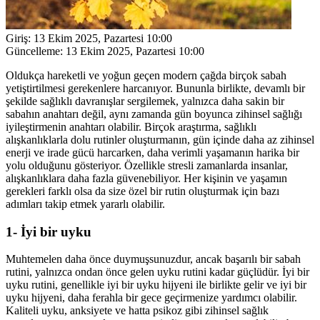
Giriş:
13 Ekim 2025, Pazartesi 10:00
Güncelleme:
13 Ekim 2025, Pazartesi 10:00
Oldukça hareketli ve yoğun geçen modern çağda birçok sabah
yetiştirtilmesi gerekenlere harcanıyor. Bununla birlikte, devamlı bir
şekilde sağlıklı davranışlar sergilemek, yalnızca daha sakin bir
sabahın anahtarı değil, aynı zamanda gün boyunca zihinsel sağlığı
iyileştirmenin anahtarı olabilir. Birçok araştırma, sağlıklı
alışkanlıklarla dolu rutinler oluşturmanın, gün içinde daha az zihinsel
enerji ve irade gücü harcarken, daha verimli yaşamanın harika bir
yolu olduğunu gösteriyor. Özellikle stresli zamanlarda insanlar,
alışkanlıklara daha fazla güvenebiliyor. Her kişinin ve yaşamın
gerekleri farklı olsa da size özel bir rutin oluşturmak için bazı
adımları takip etmek yararlı olabilir.
1- İyi bir uyku
Muhtemelen daha önce duymuşsunuzdur, ancak başarılı bir sabah
rutini, yalnızca ondan önce gelen uyku rutini kadar güçlüdür. İyi bir
uyku rutini, genellikle iyi bir uyku hijyeni ile birlikte gelir ve iyi bir
uyku hijyeni, daha ferahla bir gece geçirmenize yardımcı olabilir.
Kaliteli uyku, anksiyete ve hatta psikoz gibi zihinsel sağlık