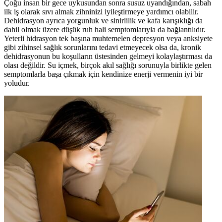
Çoğu insan bir gece uykusundan sonra susuz uyandığından, sabah
ilk iş olarak sıvı almak zihninizi iyileştirmeye yardımcı olabilir.
Dehidrasyon ayrıca yorgunluk ve sinirlilik ve kafa karışıklığı da
dahil olmak üzere düşük ruh hali semptomlarıyla da bağlantılıdır.
Yeterli hidrasyon tek başına muhtemelen depresyon veya anksiyete
gibi zihinsel sağlık sorunlarını tedavi etmeyecek olsa da, kronik
dehidrasyonun bu koşulların üstesinden gelmeyi kolaylaştırması da
olası değildir. Su içmek, birçok akıl sağlığı sorunuyla birlikte gelen
semptomlarla başa çıkmak için kendinize enerji vermenin iyi bir
yoludur.