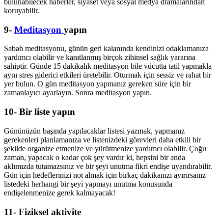
bulunabilecek haberler, siyaset veya sosyal medya dramalarından
koruyabilir.
9-
Meditasyon
yapın
Sabah meditasyonu, günün geri kalanında kendinizi odaklamanıza
yardımcı olabilir ve kanıtlanmış birçok zihinsel sağlık yararına
sahiptir. Günde 15 dakikalık meditasyon bile vücutta tatil yapmakla
aynı stres giderici etkileri üretebilir. Oturmak için sessiz ve rahat bir
yer bulun. O gün meditasyon yapmanız gereken süre için bir
zamanlayıcı ayarlayın. Sonra meditasyon yapın.
10- Bir liste yapın
Gününüzün başında yapılacaklar listesi yazmak, yapmanız
gerekenleri planlamanıza ve listenizdeki görevleri daha etkili bir
şekilde organize etmenize ve yürütmenize yardımcı olabilir. Çoğu
zaman, yapacak o kadar çok şey vardır ki, hepsini bir anda
aklımızda tutamazsınız ve bir şeyi unutma fikri endişe uyandırabilir.
Gün için hedeflerinizi not almak için birkaç dakikanızı ayırırsanız
listedeki herhangi bir şeyi yapmayı unutma konusunda
endişelenmenize gerek kalmayacak!
11- Fiziksel aktivite