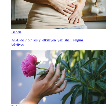
Beden
ABD'de 7 bin kişiyi etkileyen 'yaz ishali' salgını
büyüyor