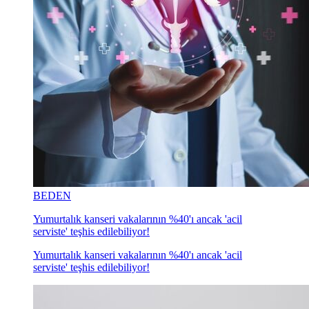
BEDEN
Yumurtalık kanseri vakalarının %40'ı ancak 'acil
serviste' teşhis edilebiliyor!
Yumurtalık kanseri vakalarının %40'ı ancak 'acil
serviste' teşhis edilebiliyor!