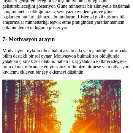
ilişkileri geliştirebileceğini ve kişinin iyi olma duygusunu
geliştirebileceğini gösteriyor. Güne minnettar bir zihniyetle başlamak
için, minnettar olduğunuz üç şeyi yazmayı deneyin ve güne
başlarken bunları aklınızda bulundurun. Listenizi gizli tutsanız bile,
araştırmalar minnettarlığı teşvik etme pratiğinden yararlanmanızın
çok muhtemel olduğunu gösteriyor.
7- Motivasyon arayın
Motivasyon, uykulu olma halini azaltmada ve uyanıklığı arttırmada
bilim destekli bir rol oynar. Motivasyon bulmak zor olduğunda,
yataktan çıkmak zor olabilir. Sabah ilk iş yataktan kalkma isteğiyle
rutin olarak mücadele ediyorsanız, rutininize bir neşe ve motivasyon
kıvılcımı ekleyen bir şey eklemeyi düşünün.