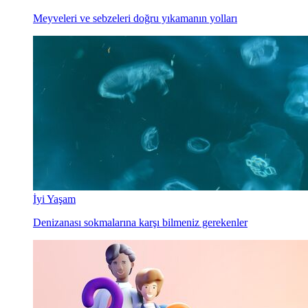
Meyveleri ve sebzeleri doğru yıkamanın yolları
İyi Yaşam
Denizanası sokmalarına karşı bilmeniz gerekenler