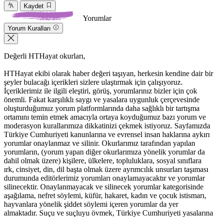
Kaydet
Yorumlar
Yorum Kuralları
Değerli HTHayat okurları,
HTHayat ekibi olarak haber değeri taşıyan, herkesin kendine dair bir
şeyler bulacağı içerikleri sizlere ulaştırmak için çalışıyoruz.
İçeriklerimiz ile ilgili eleştiri, görüş, yorumlarınız bizler için çok
önemli. Fakat karşılıklı saygı ve yasalara uygunluk çerçevesinde
oluşturduğumuz yorum platformlarında daha sağlıklı bir tartışma
ortamını temin etmek amacıyla ortaya koyduğumuz bazı yorum ve
moderasyon kurallarımıza dikkatinizi çekmek istiyoruz. Sayfamızda
Türkiye Cumhuriyeti kanunlarına ve evrensel insan haklarına aykırı
yorumlar onaylanmaz ve silinir. Okurlarımız tarafından yapılan
yorumların, (yorum yapan diğer okurlarımıza yönelik yorumlar da
dahil olmak üzere) kişilere, ülkelere, topluluklara, sosyal sınıflara
ırk, cinsiyet, din, dil başta olmak üzere ayrımcılık unsurları taşıması
durumunda editörlerimiz yorumları onaylamayacaktır ve yorumlar
silinecektir. Onaylanmayacak ve silinecek yorumlar kategorisinde
aşağılama, nefret söylemi, küfür, hakaret, kadın ve çocuk istismarı,
hayvanlara yönelik şiddet söylemi içeren yorumlar da yer
almaktadır. Suçu ve suçluyu övmek, Türkiye Cumhuriyeti yasalarına