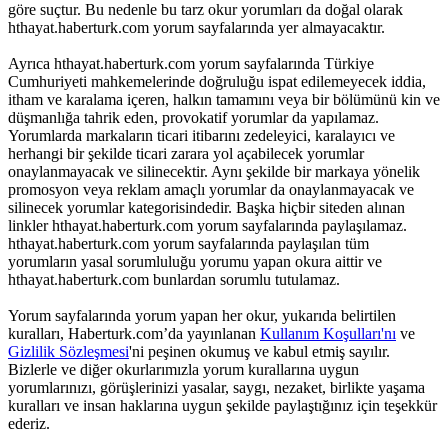
göre suçtur. Bu nedenle bu tarz okur yorumları da doğal olarak
hthayat.haberturk.com yorum sayfalarında yer almayacaktır.
Ayrıca hthayat.haberturk.com yorum sayfalarında Türkiye
Cumhuriyeti mahkemelerinde doğruluğu ispat edilemeyecek iddia,
itham ve karalama içeren, halkın tamamını veya bir bölümünü kin ve
düşmanlığa tahrik eden, provokatif yorumlar da yapılamaz.
Yorumlarda markaların ticari itibarını zedeleyici, karalayıcı ve
herhangi bir şekilde ticari zarara yol açabilecek yorumlar
onaylanmayacak ve silinecektir. Aynı şekilde bir markaya yönelik
promosyon veya reklam amaçlı yorumlar da onaylanmayacak ve
silinecek yorumlar kategorisindedir. Başka hiçbir siteden alınan
linkler hthayat.haberturk.com yorum sayfalarında paylaşılamaz.
hthayat.haberturk.com yorum sayfalarında paylaşılan tüm
yorumların yasal sorumluluğu yorumu yapan okura aittir ve
hthayat.haberturk.com bunlardan sorumlu tutulamaz.
Yorum sayfalarında yorum yapan her okur, yukarıda belirtilen
kuralları, Haberturk.com’da yayınlanan
Kullanım Koşulları'nı
ve
Gizlilik Sözleşmesi
'ni peşinen okumuş ve kabul etmiş sayılır.
Bizlerle ve diğer okurlarımızla yorum kurallarına uygun
yorumlarınızı, görüşlerinizi yasalar, saygı, nezaket, birlikte yaşama
kuralları ve insan haklarına uygun şekilde paylaştığınız için teşekkür
ederiz.