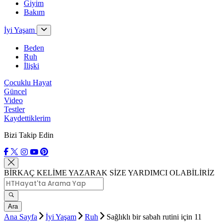
Giyim
Bakım
İyi Yaşam
Beden
Ruh
İlişki
Çocuklu Hayat
Güncel
Video
Testler
Kaydettiklerim
Bizi Takip Edin
BİRKAÇ KELİME YAZARAK SİZE YARDIMCI OLABİLİRİZ
Ara
Ana Sayfa
İyi Yaşam
Ruh
Sağlıklı bir sabah rutini için 11