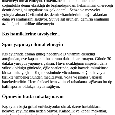
tüketmeyi ihmal etmeyin. Ülkemizde hamilelik dönemine
çoğunlukla demir eksikliği ile başlandığından, hekiminizin önereceği
demir desteğini uygulamanız çok önemli. Sebze ve meyveler
yoluyla alınan C vitamini de, demir vitaminlerinin bağırsaklardan
daha iyi emilmesini sağlıyor. Süt ve süt ürünleri, demirin emilimini
azalttığından birlikte tüketmeyin.
Kış hamilelerine tavsiyeler...
Spor yapmayı ihmal etmeyin
Kış aylarında azalan güneş nedeniyle D vitamini eksikliği
arttığından, eve kapanarak bu sorunu daha da artırmayın. Günde 30
dakika yürüyüş yapmaya çalışın. Hava sıcaklığının nispeten daha
yüksek olduğu günlerde, öğle saatlerinde, açık havada mümkünse
bir saatinizi geçirin. Kış mevsiminde vücudumuz soğuk havayla
birlikte tembelleştiğinden meditasyon, yoga ve pilates yaparak
hareketlendirin. Hem fiziksel hem zihinsel rahatlama sağlayan bu tip
hafif sporlar oldukça fayda sağlıyor.
Öpmeyin hatta tokalaşmayın
Kış ayları başta gribal enfeksiyonlar olmak üzere hastalıkların
kolayca yayılmasına neden oluyor. Kalabalık ve kapalı mekanlar,