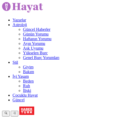
Yazarlar
Astroloji
Güncel Haberler
Günün Yorumu
Haftanın Yorumu
Ayın Yorumu
Aşk Uyumu
Yükselen Burç
Genel Burç Yorumları
Stil
Giyim
Bakım
İyi Yaşam
Beden
Ruh
İlişki
Çocuklu Hayat
Güncel