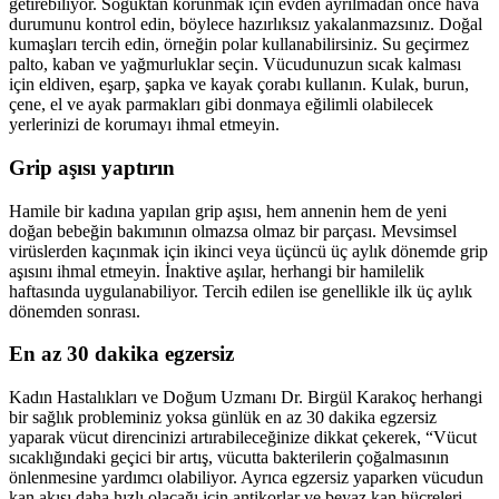
getirebiliyor. Soğuktan korunmak için evden ayrılmadan önce hava
durumunu kontrol edin, böylece hazırlıksız yakalanmazsınız. Doğal
kumaşları tercih edin, örneğin polar kullanabilirsiniz. Su geçirmez
palto, kaban ve yağmurluklar seçin. Vücudunuzun sıcak kalması
için eldiven, eşarp, şapka ve kayak çorabı kullanın. Kulak, burun,
çene, el ve ayak parmakları gibi donmaya eğilimli olabilecek
yerlerinizi de korumayı ihmal etmeyin.
Grip aşısı yaptırın
Hamile bir kadına yapılan grip aşısı, hem annenin hem de yeni
doğan bebeğin bakımının olmazsa olmaz bir parçası. Mevsimsel
virüslerden kaçınmak için ikinci veya üçüncü üç aylık dönemde grip
aşısını ihmal etmeyin. İnaktive aşılar, herhangi bir hamilelik
haftasında uygulanabiliyor. Tercih edilen ise genellikle ilk üç aylık
dönemden sonrası.
En az 30 dakika egzersiz
Kadın Hastalıkları ve Doğum Uzmanı Dr. Birgül Karakoç herhangi
bir sağlık probleminiz yoksa günlük en az 30 dakika egzersiz
yaparak vücut direncinizi artırabileceğinize dikkat çekerek, “Vücut
sıcaklığındaki geçici bir artış, vücutta bakterilerin çoğalmasının
önlenmesine yardımcı olabiliyor. Ayrıca egzersiz yaparken vücudun
kan akışı daha hızlı olacağı için antikorlar ve beyaz kan hücreleri