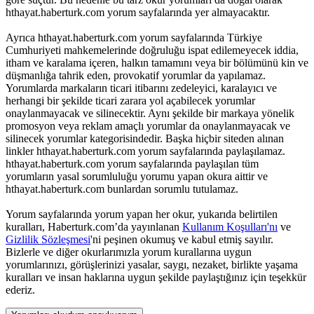
hthayat.haberturk.com yorum sayfalarında yer almayacaktır.
Ayrıca hthayat.haberturk.com yorum sayfalarında Türkiye
Cumhuriyeti mahkemelerinde doğruluğu ispat edilemeyecek iddia,
itham ve karalama içeren, halkın tamamını veya bir bölümünü kin ve
düşmanlığa tahrik eden, provokatif yorumlar da yapılamaz.
Yorumlarda markaların ticari itibarını zedeleyici, karalayıcı ve
herhangi bir şekilde ticari zarara yol açabilecek yorumlar
onaylanmayacak ve silinecektir. Aynı şekilde bir markaya yönelik
promosyon veya reklam amaçlı yorumlar da onaylanmayacak ve
silinecek yorumlar kategorisindedir. Başka hiçbir siteden alınan
linkler hthayat.haberturk.com yorum sayfalarında paylaşılamaz.
hthayat.haberturk.com yorum sayfalarında paylaşılan tüm
yorumların yasal sorumluluğu yorumu yapan okura aittir ve
hthayat.haberturk.com bunlardan sorumlu tutulamaz.
Yorum sayfalarında yorum yapan her okur, yukarıda belirtilen
kuralları, Haberturk.com’da yayınlanan
Kullanım Koşulları'nı
ve
Gizlilik Sözleşmesi
'ni peşinen okumuş ve kabul etmiş sayılır.
Bizlerle ve diğer okurlarımızla yorum kurallarına uygun
yorumlarınızı, görüşlerinizi yasalar, saygı, nezaket, birlikte yaşama
kuralları ve insan haklarına uygun şekilde paylaştığınız için teşekkür
ederiz.