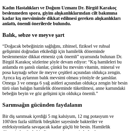
Kadın Hastalıkları ve Doğum Uzmanı Dr. Birgül Karakoç
beslenmeden spora, giyim alışkanlıklarından cilt bakımına
kadar kış mevsiminde dikkat edilmesi gereken alışkanlıkları
anlattı, önemli önerilerde bulundu.
Balık, sebze ve meyve şart
“Doğacak bebeğinizin sağlığını, zihinsel, fiziksel ve ruhsal
gelişimini doğrudan etkilediği için hamilelik döneminde
beslenmenize dikkat etmeniz çok önemli” uyarısında bulunan Dr.
Birgül Karakoç sözlerine şöyle devam ediyor: “Kış hamileleri bu
anlamda en şanslı olanlar, çünkü bu mevsim vitamin, mineral ve
posa kaynağı sebze ile meyve çeşitleri açısından oldukça zengin.
Ayrıca kış aylarının balık mevsimi olması yönüyle de şanslılar.
Omega 3 ve omega 6 yağ asitleri açısından oldukça zengin bir besin
türü olan balığın hamilelik döneminde tüketilmesi, anne karnındaki
bebeğin beyin ve göz gelişimi için oldukça önemli.”
Sarımsağın gücünden faydalanın
Bir diş sarımsak içerdiği 5 mg kalsiyum, 12 mg potasyum ve
100'den fazla sülfürik bileşikler sayesinde bakteriler ve
enfeksiyonlarla savaşacak kadar güçlü bir besin. Hamilelik