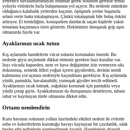
yeterince havalandırılmayan ortamlar gerek solunum gerekse temas
yoluyla virüslerin hızla bulaşmasına yol açıyor. Bu nedenle mümkün
olduğunca kalabalık yerlerden kaçının, öpüşmek yerine başınızla
selam verin hatta tokalaşmayın. Çünkü tokalaşmak bile bulaş riskini
artırıyor. El temizliğine, konuşurken damlacık saçan kişilerle yakın
temastan kaçınmaya özen gösterin. Hekiminize danışarak grip aşısı
olmanızda fayda var.
Ayaklarınızı sıcak tutun
Kış aylarında hamilelerin vücut ısılarını korumaları önemli. Bu
nedenle giysi seçiminde dikkat etmeniz gereken bazı kurallar var.
Isıyı vücuda hapseden, nem ve hava değişimine izin vermeyen sıkı
dokunmuş, sentetik lifleri yoğun içeren giysilerden, derinin nemli
kalmasına yol açması nedeniyle kaçınılması gerekiyor. Kış aylarında
yünlü, pamuklu, havalanabilir, yumuşak giysiler tercih edilmeli.
Ayaklarınızı sıcak tutmak, soğuktan korumak için pamuklu veya
yünlü çorap giyin. Ayakkabınızın da duruşunuzu desteleyen, tabanı
rahat ve kaymayan türde olmasına dikkat edin.
Ortamı nemlendirin
Kuru havanın solunum yolları üzerindeki etkileri nedeni ile evlerde
soba ve kaloriferlerin kuruttuğu havayı kaynayan bir çaydanlık, ıslak
bezler gibi tedbirlerle nemlendirmek faydalı. Hamilelerin düzenli