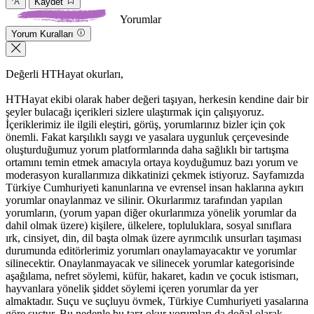
Kaydet
Yorumlar
Yorum Kuralları
Değerli HTHayat okurları,
HTHayat ekibi olarak haber değeri taşıyan, herkesin kendine dair bir
şeyler bulacağı içerikleri sizlere ulaştırmak için çalışıyoruz.
İçeriklerimiz ile ilgili eleştiri, görüş, yorumlarınız bizler için çok
önemli. Fakat karşılıklı saygı ve yasalara uygunluk çerçevesinde
oluşturduğumuz yorum platformlarında daha sağlıklı bir tartışma
ortamını temin etmek amacıyla ortaya koyduğumuz bazı yorum ve
moderasyon kurallarımıza dikkatinizi çekmek istiyoruz. Sayfamızda
Türkiye Cumhuriyeti kanunlarına ve evrensel insan haklarına aykırı
yorumlar onaylanmaz ve silinir. Okurlarımız tarafından yapılan
yorumların, (yorum yapan diğer okurlarımıza yönelik yorumlar da
dahil olmak üzere) kişilere, ülkelere, topluluklara, sosyal sınıflara
ırk, cinsiyet, din, dil başta olmak üzere ayrımcılık unsurları taşıması
durumunda editörlerimiz yorumları onaylamayacaktır ve yorumlar
silinecektir. Onaylanmayacak ve silinecek yorumlar kategorisinde
aşağılama, nefret söylemi, küfür, hakaret, kadın ve çocuk istismarı,
hayvanlara yönelik şiddet söylemi içeren yorumlar da yer
almaktadır. Suçu ve suçluyu övmek, Türkiye Cumhuriyeti yasalarına
göre suçtur. Bu nedenle bu tarz okur yorumları da doğal olarak