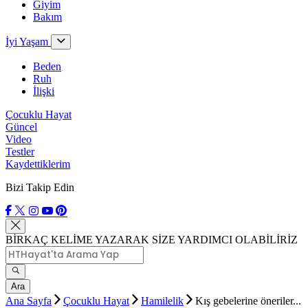
Giyim
Bakım
İyi Yaşam
Beden
Ruh
İlişki
Çocuklu Hayat
Güncel
Video
Testler
Kaydettiklerim
Bizi Takip Edin
BİRKAÇ KELİME YAZARAK SİZE YARDIMCI OLABİLİRİZ
Ara
Ana Sayfa
Çocuklu Hayat
Hamilelik
Kış gebelerine öneriler...