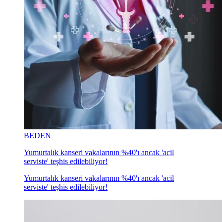
BEDEN
Yumurtalık kanseri vakalarının %40'ı ancak 'acil
serviste' teşhis edilebiliyor!
Yumurtalık kanseri vakalarının %40'ı ancak 'acil
serviste' teşhis edilebiliyor!