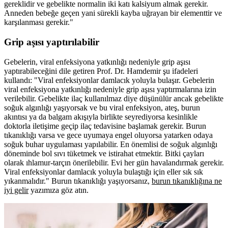
gereklidir ve gebelikte normalin iki katı kalsiyum almak gerekir.
Anneden bebeğe geçen yani sürekli kayba uğrayan bir elementtir ve
karşılanması gerekir."
Grip aşısı yaptırılabilir
Gebelerin, viral enfeksiyona yatkınlığı nedeniyle grip aşısı
yaptırabileceğini dile getiren Prof. Dr. Hamdemir şu ifadeleri
kullandı: "Viral enfeksiyonlar damlacık yoluyla bulaşır. Gebelerin
viral enfeksiyona yatkınlığı nedeniyle grip aşısı yaptırmalarına izin
verilebilir. Gebelikte ilaç kullanılmaz diye düşünülür ancak gebelikte
soğuk algınlığı yaşıyorsak ve bu viral enfeksiyon, ateş, burun
akıntısı ya da balgam akışıyla birlikte seyrediyorsa kesinlikle
doktorla iletişime geçip ilaç tedavisine başlamak gerekir. Burun
tıkanıklığı varsa ve gece uyumaya engel oluyorsa yatarken odaya
soğuk buhar uygulaması yapılabilir. En önemlisi de soğuk algınlığı
döneminde bol sıvı tüketmek ve istirahat etmektir. Bitki çayları
olarak ıhlamur-tarçın önerilebilir. Evi her gün havalandırmak gerekir.
Viral enfeksiyonlar damlacık yoluyla bulaştığı için eller sık sık
yıkanmalıdır." Burun tıkanıklığı yaşıyorsanız,
burun tıkanıklığına ne
iyi gelir
yazımıza göz atın.