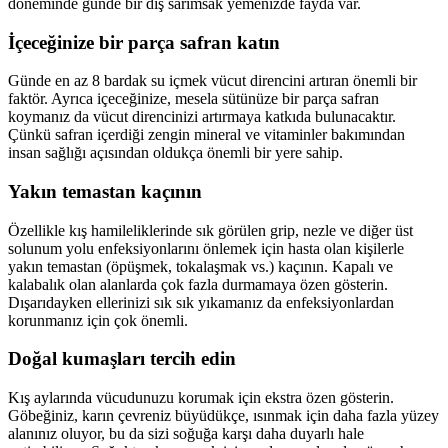
döneminde günde bir diş sarımsak yemenizde fayda var.
İçeceğinize bir parça safran katın
Günde en az 8 bardak su içmek vücut direncini artıran önemli bir
faktör. Ayrıca içeceğinize, mesela sütünüze bir parça safran
koymanız da vücut direncinizi artırmaya katkıda bulunacaktır.
Çünkü safran içerdiği zengin mineral ve vitaminler bakımından
insan sağlığı açısından oldukça önemli bir yere sahip.
Yakın temastan kaçının
Özellikle kış hamileliklerinde sık görülen grip, nezle ve diğer üst
solunum yolu enfeksiyonlarını önlemek için hasta olan kişilerle
yakın temastan (öpüşmek, tokalaşmak vs.) kaçının. Kapalı ve
kalabalık olan alanlarda çok fazla durmamaya özen gösterin.
Dışarıdayken ellerinizi sık sık yıkamanız da enfeksiyonlardan
korunmanız için çok önemli.
Doğal kumaşları tercih edin
Kış aylarında vücudunuzu korumak için ekstra özen gösterin.
Göbeğiniz, karın çevreniz büyüdükçe, ısınmak için daha fazla yüzey
alanınız oluyor, bu da sizi soğuğa karşı daha duyarlı hale