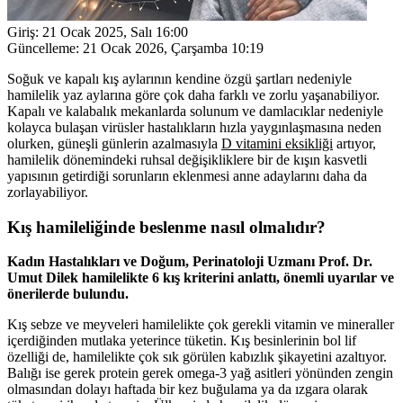
Giriş:
21 Ocak 2025, Salı 16:00
Güncelleme:
21 Ocak 2026, Çarşamba 10:19
Soğuk ve kapalı kış aylarının kendine özgü şartları nedeniyle
hamilelik yaz aylarına göre çok daha farklı ve zorlu yaşanabiliyor.
Kapalı ve kalabalık mekanlarda solunum ve damlacıklar nedeniyle
kolayca bulaşan virüsler hastalıkların hızla yaygınlaşmasına neden
olurken, güneşli günlerin azalmasıyla
D vitamini eksikliği
artıyor,
hamilelik dönemindeki ruhsal değişikliklere bir de kışın kasvetli
yapısının getirdiği sorunların eklenmesi anne adaylarını daha da
zorlayabiliyor.
Kış hamileliğinde beslenme nasıl olmalıdır?
Kadın Hastalıkları ve Doğum, Perinatoloji Uzmanı Prof. Dr.
Umut Dilek hamilelikte 6 kış kriterini anlattı, önemli uyarılar ve
önerilerde bulundu.
Kış sebze ve meyveleri hamilelikte çok gerekli vitamin ve mineraller
içerdiğinden mutlaka yeterince tüketin. Kış besinlerinin bol lif
özelliği de, hamilelikte çok sık görülen kabızlık şikayetini azaltıyor.
Balığı ise gerek protein gerek omega-3 yağ asitleri yönünden zengin
olmasından dolayı haftada bir kez buğulama ya da ızgara olarak