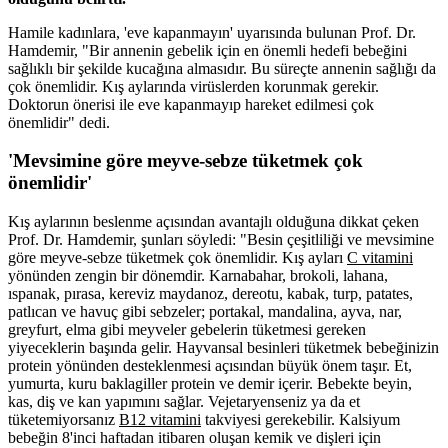
Hamile kadınlara, 'eve kapanmayın' uyarısında bulunan Prof. Dr.
Hamdemir, "Bir annenin gebelik için en önemli hedefi bebeğini
sağlıklı bir şekilde kucağına almasıdır. Bu süreçte annenin sağlığı da
çok önemlidir. Kış aylarında virüslerden korunmak gerekir.
Doktorun önerisi ile eve kapanmayıp hareket edilmesi çok
önemlidir" dedi.
'Mevsimine göre meyve-sebze tüketmek çok
önemlidir'
Kış aylarının beslenme açısından avantajlı olduğuna dikkat çeken
Prof. Dr. Hamdemir, şunları söyledi: "Besin çeşitliliği ve mevsimine
göre meyve-sebze tüketmek çok önemlidir. Kış ayları
C vitamini
yönünden zengin bir dönemdir. Karnabahar, brokoli, lahana,
ıspanak, pırasa, kereviz maydanoz, dereotu, kabak, turp, patates,
patlıcan ve havuç gibi sebzeler; portakal, mandalina, ayva, nar,
greyfurt, elma gibi meyveler gebelerin tüketmesi gereken
yiyeceklerin başında gelir. Hayvansal besinleri tüketmek bebeğinizin
protein yönünden desteklenmesi açısından büyük önem taşır. Et,
yumurta, kuru baklagiller protein ve demir içerir. Bebekte beyin,
kas, diş ve kan yapımını sağlar. Vejetaryenseniz ya da et
tüketemiyorsanız
B12 vitamini
takviyesi gerekebilir. Kalsiyum
bebeğin 8'inci haftadan itibaren oluşan kemik ve dişleri için