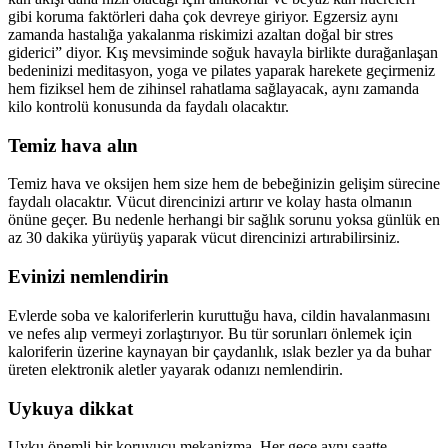
gibi koruma faktörleri daha çok devreye giriyor. Egzersiz aynı
zamanda hastalığa yakalanma riskimizi azaltan doğal bir stres
giderici” diyor. Kış mevsiminde soğuk havayla birlikte durağanlaşan
bedeninizi meditasyon, yoga ve pilates yaparak harekete geçirmeniz
hem fiziksel hem de zihinsel rahatlama sağlayacak, aynı zamanda
kilo kontrolü konusunda da faydalı olacaktır.
Temiz hava alın
Temiz hava ve oksijen hem size hem de bebeğinizin gelişim sürecine
faydalı olacaktır. Vücut direncinizi artırır ve kolay hasta olmanın
önüne geçer. Bu nedenle herhangi bir sağlık sorunu yoksa günlük en
az 30 dakika yürüyüş yaparak vücut direncinizi artırabilirsiniz.
Evinizi nemlendirin
Evlerde soba ve kaloriferlerin kuruttuğu hava, cildin havalanmasını
ve nefes alıp vermeyi zorlaştırıyor. Bu tür sorunları önlemek için
kaloriferin üzerine kaynayan bir çaydanlık, ıslak bezler ya da buhar
üreten elektronik aletler yayarak odanızı nemlendirin.
Uykuya dikkat
Uyku önemli bir koruyucu mekanizma. Her gece aynı saatte