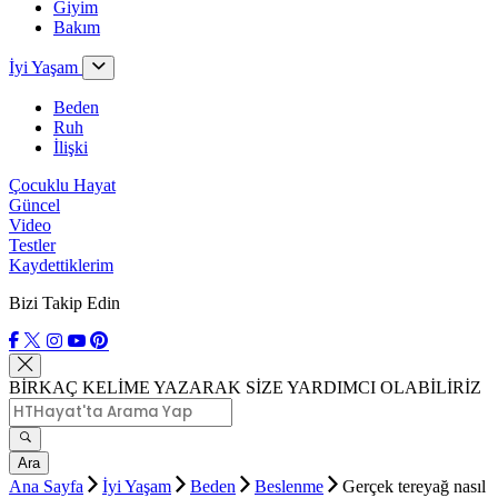
Giyim
Bakım
İyi Yaşam
Beden
Ruh
İlişki
Çocuklu Hayat
Güncel
Video
Testler
Kaydettiklerim
Bizi Takip Edin
BİRKAÇ KELİME YAZARAK SİZE YARDIMCI OLABİLİRİZ
Ara
Ana Sayfa
İyi Yaşam
Beden
Beslenme
Gerçek tereyağ nasıl