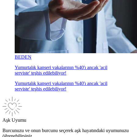
BEDEN
Yumurtalık kanseri vakalarının %40'ı ancak 'acil
serviste' teşhis edilebiliyor!
Yumurtalık kanseri vakalarının %40'ı ancak 'acil
serviste' teşhis edilebiliyor!
Aşk Uyumu
Burcunuzu ve onun burcunu seçerek aşk hayatındaki uyumunuzu
öğrenebilirsiniz.