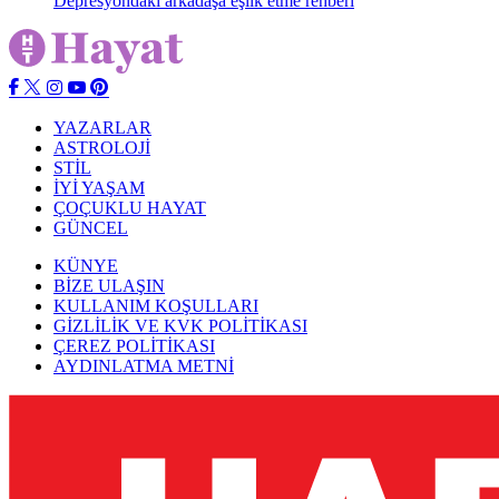
Depresyondaki arkadaşa eşlik etme rehberi
YAZARLAR
ASTROLOJİ
STİL
İYİ YAŞAM
ÇOÇUKLU HAYAT
GÜNCEL
KÜNYE
BİZE ULAŞIN
KULLANIM KOŞULLARI
GİZLİLİK VE KVK POLİTİKASI
ÇEREZ POLİTİKASI
AYDINLATMA METNİ