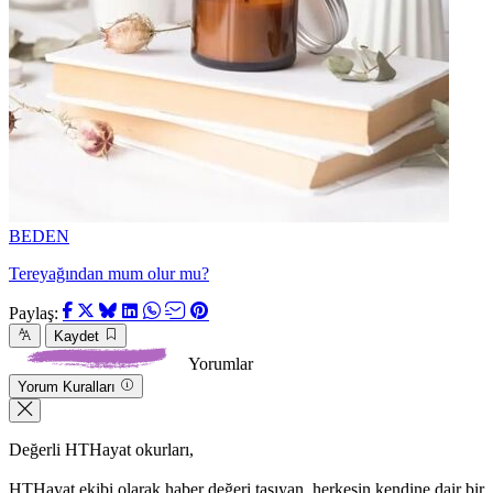
BEDEN
Tereyağından mum olur mu?
Paylaş:
Kaydet
Yorumlar
Yorum Kuralları
Değerli HTHayat okurları,
HTHayat ekibi olarak haber değeri taşıyan, herkesin kendine dair bir