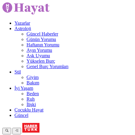
Yazarlar
Astroloji
Güncel Haberler
Günün Yorumu
Haftanın Yorumu
Ayın Yorumu
Aşk Uyumu
Yükselen Burç
Genel Burç Yorumları
Stil
Giyim
Bakım
İyi Yaşam
Beden
Ruh
İlişki
Çocuklu Hayat
Güncel