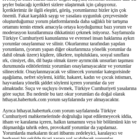
şeyler bulacağı içerikleri sizlere ulaştırmak için çalışıyoruz.
İçeriklerimiz ile ilgili eleştiri, görüş, yorumlarınız bizler için çok
önemli. Fakat karşılıklı saygı ve yasalara uygunluk çerçevesinde
oluşturduğumuz yorum platformlarında daha sağlıklı bir tartışma
ortamını temin etmek amacıyla ortaya koyduğumuz bazı yorum ve
moderasyon kurallarımıza dikkatinizi çekmek istiyoruz. Sayfamızda
Türkiye Cumhuriyeti kanunlarına ve evrensel insan haklarına aykırı
yorumlar onaylanmaz ve silinir. Okurlarımız tarafından yapılan
yorumların, (yorum yapan diğer okurlarımıza yönelik yorumlar da
dahil olmak üzere) kişilere, ülkelere, topluluklara, sosyal sınıflara
ırk, cinsiyet, din, dil başta olmak üzere ayrımcılık unsurları taşıması
durumunda editörlerimiz yorumları onaylamayacaktır ve yorumlar
silinecektir. Onaylanmayacak ve silinecek yorumlar kategorisinde
aşağılama, nefret söylemi, küfür, hakaret, kadın ve çocuk istismarı,
hayvanlara yönelik şiddet söylemi içeren yorumlar da yer
almaktadır. Suçu ve suçluyu övmek, Türkiye Cumhuriyeti yasalarına
göre suçtur. Bu nedenle bu tarz okur yorumları da doğal olarak
hthayat.haberturk.com yorum sayfalarında yer almayacaktır.
Ayrıca hthayat.haberturk.com yorum sayfalarında Türkiye
Cumhuriyeti mahkemelerinde doğruluğu ispat edilemeyecek iddia,
itham ve karalama içeren, halkın tamamını veya bir bölümünü kin ve
düşmanlığa tahrik eden, provokatif yorumlar da yapılamaz.
Yorumlarda markaların ticari itibarını zedeleyici, karalayıcı ve
herhangi bir şekilde ticari zarara yol açabilecek yorumlar