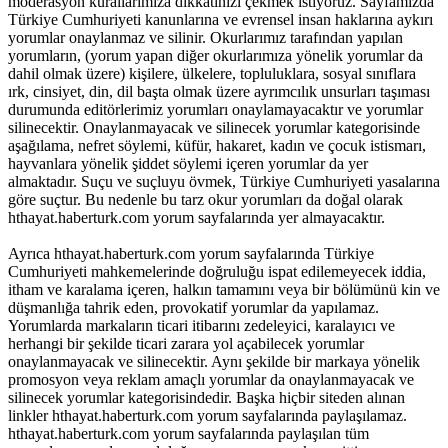
moderasyon kurallarımıza dikkatinizi çekmek istiyoruz. Sayfamızda
Türkiye Cumhuriyeti kanunlarına ve evrensel insan haklarına aykırı
yorumlar onaylanmaz ve silinir. Okurlarımız tarafından yapılan
yorumların, (yorum yapan diğer okurlarımıza yönelik yorumlar da
dahil olmak üzere) kişilere, ülkelere, topluluklara, sosyal sınıflara
ırk, cinsiyet, din, dil başta olmak üzere ayrımcılık unsurları taşıması
durumunda editörlerimiz yorumları onaylamayacaktır ve yorumlar
silinecektir. Onaylanmayacak ve silinecek yorumlar kategorisinde
aşağılama, nefret söylemi, küfür, hakaret, kadın ve çocuk istismarı,
hayvanlara yönelik şiddet söylemi içeren yorumlar da yer
almaktadır. Suçu ve suçluyu övmek, Türkiye Cumhuriyeti yasalarına
göre suçtur. Bu nedenle bu tarz okur yorumları da doğal olarak
hthayat.haberturk.com yorum sayfalarında yer almayacaktır.
Ayrıca hthayat.haberturk.com yorum sayfalarında Türkiye
Cumhuriyeti mahkemelerinde doğruluğu ispat edilemeyecek iddia,
itham ve karalama içeren, halkın tamamını veya bir bölümünü kin ve
düşmanlığa tahrik eden, provokatif yorumlar da yapılamaz.
Yorumlarda markaların ticari itibarını zedeleyici, karalayıcı ve
herhangi bir şekilde ticari zarara yol açabilecek yorumlar
onaylanmayacak ve silinecektir. Aynı şekilde bir markaya yönelik
promosyon veya reklam amaçlı yorumlar da onaylanmayacak ve
silinecek yorumlar kategorisindedir. Başka hiçbir siteden alınan
linkler hthayat.haberturk.com yorum sayfalarında paylaşılamaz.
hthayat.haberturk.com yorum sayfalarında paylaşılan tüm