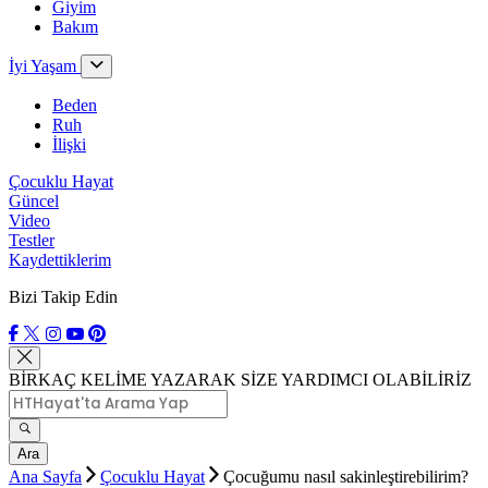
Giyim
Bakım
İyi Yaşam
Beden
Ruh
İlişki
Çocuklu Hayat
Güncel
Video
Testler
Kaydettiklerim
Bizi Takip Edin
BİRKAÇ KELİME YAZARAK SİZE YARDIMCI OLABİLİRİZ
Ara
Ana Sayfa
Çocuklu Hayat
Çocuğumu nasıl sakinleştirebilirim?