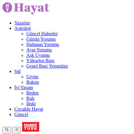
Yazarlar
Astroloji
Güncel Haberler
Günün Yorumu
Haftanın Yorumu
Ayın Yorumu
Aşk Uyumu
Yükselen Burç
Genel Burç Yorumları
Stil
Giyim
Bakım
İyi Yaşam
Beden
Ruh
İlişki
Çocuklu Hayat
Güncel