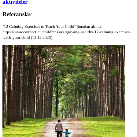
aktiviteler
Referanslar
"12 Calming Exercises to Teach Your Child" Şuradan alındı:
https://www.connecticutchildrens.org/growing-healthy/12-calming-exercises-
teach-your-child (12.12.2023).