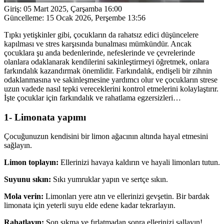
Giriş:
05 Mart 2025, Çarşamba 16:00
Güncelleme:
15 Ocak 2026, Perşembe 13:56
Tıpkı yetişkinler gibi, çocukların da rahatsız edici düşüncelere
kapılması ve stres karşısında bunalması mümkündür. Ancak
çocuklara şu anda bedenlerinde, nefeslerinde ve çevrelerinde
olanlara odaklanarak kendilerini sakinleştirmeyi öğretmek, onlara
farkındalık kazandırmak önemlidir. Farkındalık, endişeli bir zihnin
odaklanmasına ve sakinleşmesine yardımcı olur ve çocukların strese
uzun vadede nasıl tepki vereceklerini kontrol etmelerini kolaylaştırır.
İşte çocuklar için farkındalık ve rahatlama egzersizleri…
1- Limonata yapımı
Çocuğunuzun kendisini bir limon ağacının altında hayal etmesini
sağlayın.
Limon toplayın:
Ellerinizi havaya kaldırın ve hayali limonları tutun.
Suyunu sıkın:
Sıkı yumruklar yapın ve sertçe sıkın.
Mola verin:
Limonları yere atın ve ellerinizi gevşetin. Bir bardak
limonata için yeterli suyu elde edene kadar tekrarlayın.
Rahatlayın:
Son sıkma ve fırlatmadan sonra ellerinizi sallayın!