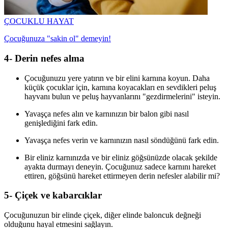
ÇOCUKLU HAYAT
Çocuğunuza "sakin ol" demeyin!
4- Derin nefes alma
Çocuğunuzu yere yatırın ve bir elini karnına koyun. Daha
küçük çocuklar için, karnına koyacakları en sevdikleri peluş
hayvanı bulun ve peluş hayvanlarını "gezdirmelerini" isteyin.
Yavaşça nefes alın ve karnınızın bir balon gibi nasıl
genişlediğini fark edin.
Yavaşça nefes verin ve karnınızın nasıl söndüğünü fark edin.
Bir eliniz karnınızda ve bir eliniz göğsünüzde olacak şekilde
ayakta durmayı deneyin. Çocuğunuz sadece karnını hareket
ettiren, göğsünü hareket ettirmeyen derin nefesler alabilir mi?
5- Çiçek ve kabarcıklar
Çocuğunuzun bir elinde çiçek, diğer elinde baloncuk değneği
olduğunu hayal etmesini sağlayın.