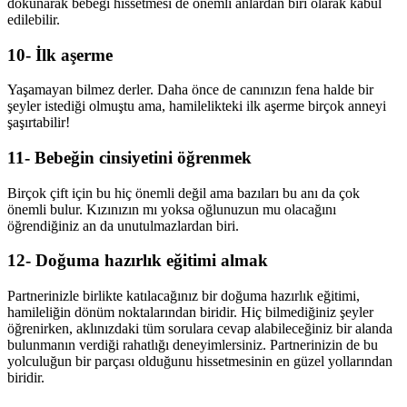
dokunarak bebeği hissetmesi de önemli anlardan biri olarak kabul
edilebilir.
10- İlk aşerme
Yaşamayan bilmez derler. Daha önce de canınızın fena halde bir
şeyler istediği olmuştu ama, hamilelikteki ilk aşerme birçok anneyi
şaşırtabilir!
11- Bebeğin cinsiyetini öğrenmek
Birçok çift için bu hiç önemli değil ama bazıları bu anı da çok
önemli bulur. Kızınızın mı yoksa oğlunuzun mu olacağını
öğrendiğiniz an da unutulmazlardan biri.
12- Doğuma hazırlık eğitimi almak
Partnerinizle birlikte katılacağınız bir doğuma hazırlık eğitimi,
hamileliğin dönüm noktalarından biridir. Hiç bilmediğiniz şeyler
öğrenirken, aklınızdaki tüm sorulara cevap alabileceğiniz bir alanda
bulunmanın verdiği rahatlığı deneyimlersiniz. Partnerinizin de bu
yolculuğun bir parçası olduğunu hissetmesinin en güzel yollarından
biridir.