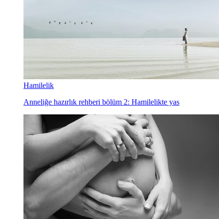
Hamilelik
Anneliğe hazırlık rehberi bölüm 2: Hamilelikte yas