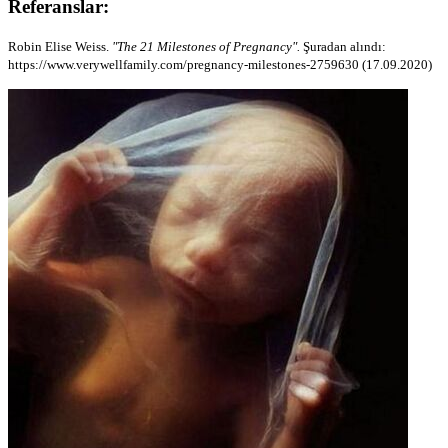
Referanslar:
Robin Elise Weiss.
"The 21 Milestones of Pregnancy".
Şuradan alındı:
https://www.verywellfamily.com/pregnancy-milestones-2759630 (17.09.2020)