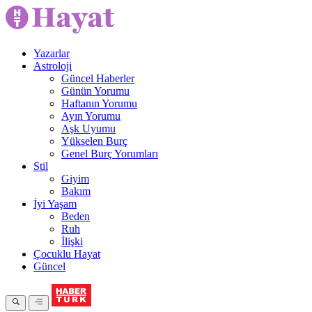
Yazarlar
Astroloji
Güncel Haberler
Günün Yorumu
Haftanın Yorumu
Ayın Yorumu
Aşk Uyumu
Yükselen Burç
Genel Burç Yorumları
Stil
Giyim
Bakım
İyi Yaşam
Beden
Ruh
İlişki
Çocuklu Hayat
Güncel