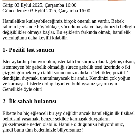
Giriş:
03 Eylül 2025, Çarşamba 16:00
Güncelleme:
03 Eylül 2025, Çarşamba 16:00
Hamilelikte kutlayabileceğimiz birçok önemli an vardır. Bebek
rahmin içerisinde büyüdükçe, vücudumuzda ve hayatımızda belirgin
değişiklikler olmaya başlar. Bu eşiklerin farkında olmak, hamilelik
yolculuğunu daha keyifli kılabilir.
1- Pozitif test sonucu
İster aylardır planlıyor olun, ister tatlı bir sürpriz olarak gelmiş olsun;
istenmeyen bir gebelik olmadığı sürece gebelik testi üzerinde o iki
çizgiyi görmek veya tahlil sonucunuzu alırken ‘tebrikler, pozitif!’
dendiğini duymak, unutulmayacak bir andır. Kendinizi çok yoğun
ve karmaşık hislerle dolup taşarken bulduysanız şaşırmayın.
Genellikle öyle olur!
2- İlk sabah bulantısı
Elbette bu hiç eğlenceli bir şey değildir ancak hamileliğin ilk fiziksel
belirtisini yaşamak, benzer şekilde karmaşık duyguların
yükselmesine neden olabilir. Hamile olduğunuzu biliyordunuz,
şimdi bunu tüm bedeninizle biliyorsunuz!