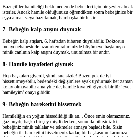
Bazı çiftler hamileliği beklemeden de bebekleri için bir şeyler almak
isterler. Ancak hamile olduğunuzu öğrendikten sonra bebeğinize bir
eşya almak veya hazırlamak, bambaşka bir histir.
7- Bebeğin kalp atışını duymak
Bebeğin kalp atışları, 6. haftadan itibaren duyulabilir. Doktorun
muayenehanesinde uzanırken rahminizde büyümeye başlamış o
minik canlının kalp atışını duymak, unutulmaz bir andır.
8- Hamile kıyafetleri giymek
Hep başkaları giyerdi, şimdi sıra sizde! Bazen pek de iyi
hissettirmeyebilir, bedendeki değişimlere ayak uydurmak her zaman
kolay olmayabilir ama yine de, hamile kıyafeti giymek bir tür ‘evet
hamileyim’ onayı gibidir.
9- Bebeğin hareketini hissetmek
Hamileliğin en yoğun hissedildiği ilk an... Önce emin olamazsınız,
gaz mıydı, başka bir şey miydi derken, sonunda bilirsiniz ki
bebeğiniz minik taklalar ve tekmeler atmaya başladı bile. Sizin
bebeğin ilk hareketini hissetmeniz kadar, bir başkasının karnınıza