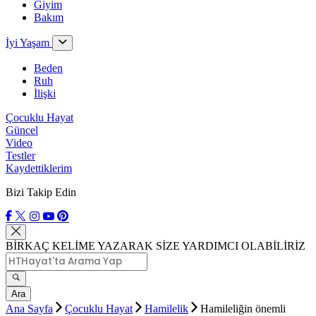
Giyim
Bakım
İyi Yaşam
Beden
Ruh
İlişki
Çocuklu Hayat
Güncel
Video
Testler
Kaydettiklerim
Bizi Takip Edin
BİRKAÇ KELİME YAZARAK SİZE YARDIMCI OLABİLİRİZ
Ara
Ana Sayfa
Çocuklu Hayat
Hamilelik
Hamileliğin önemli