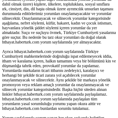
dahil olmak üzere) kişilere, ülkelere, topluluklara, sosyal sınıflara
ırk, cinsiyet, din, dil başta olmak üzere ayrımcılık unsurları taşıması
durumunda editörlerimiz yorumları onaylamayacaktır ve yorumlar
silinecektir. Onaylanmayacak ve silinecek yorumlar kategorisinde
aşağılama, nefret söylemi, küfür, hakaret, kadın ve çocuk istismarı,
hayvanlara yönelik şiddet söylemi içeren yorumlar da yer
almaktadır. Suçu ve suçluyu övmek, Türkiye Cumhuriyeti yasalarına
göre suçtur. Bu nedenle bu tarz okur yorumları da doğal olarak
hthayat.haberturk.com yorum sayfalarında yer almayacaktır.
Ayrıca hthayat.haberturk.com yorum sayfalarında Türkiye
Cumhuriyeti mahkemelerinde doğruluğu ispat edilemeyecek iddia,
itham ve karalama içeren, halkın tamamını veya bir bölümünü kin ve
düşmanlığa tahrik eden, provokatif yorumlar da yapılamaz.
Yorumlarda markaların ticari itibarını zedeleyici, karalayıcı ve
herhangi bir şekilde ticari zarara yol açabilecek yorumlar
onaylanmayacak ve silinecektir. Aynı şekilde bir markaya yönelik
promosyon veya reklam amaçlı yorumlar da onaylanmayacak ve
silinecek yorumlar kategorisindedir. Başka hiçbir siteden alınan
linkler hthayat.haberturk.com yorum sayfalarında paylaşılamaz.
hthayat.haberturk.com yorum sayfalarında paylaşılan tüm
yorumların yasal sorumluluğu yorumu yapan okura aittir ve
hthayat.haberturk.com bunlardan sorumlu tutulamaz.
Yorum sayfalarında yorum yapan her okur, yukarıda belirtilen