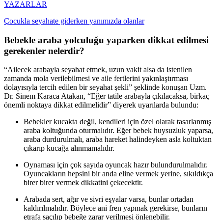
YAZARLAR
Çocukla seyahate giderken yanımızda olanlar
Bebekle araba yolculuğu yaparken dikkat edilmesi
gerekenler nelerdir?
“Ailecek arabayla seyahat etmek, uzun vakit alsa da istenilen
zamanda mola verilebilmesi ve aile fertlerini yakınlaştırması
dolayısıyla tercih edilen bir seyahat şekli” şeklinde konuşan Uzm.
Dr. Sinem Karaca Atakan, “Eğer tatile arabayla çıkılacaksa, birkaç
önemli noktaya dikkat edilmelidir” diyerek uyarılarda bulundu:
Bebekler kucakta değil, kendileri için özel olarak tasarlanmış
araba koltuğunda oturmalıdır. Eğer bebek huysuzluk yaparsa,
araba durdurulmalı, araba hareket halindeyken asla koltuktan
çıkarıp kucağa alınmamalıdır.
Oynaması için çok sayıda oyuncak hazır bulundurulmalıdır.
Oyuncakların hepsini bir anda eline vermek yerine, sıkıldıkça
birer birer vermek dikkatini çekecektir.
Arabada sert, ağır ve sivri eşyalar varsa, bunlar ortadan
kaldırılmalıdır. Böylece ani fren yapmak gerekirse, bunların
etrafa saçılıp bebeğe zarar verilmesi önlenebilir.