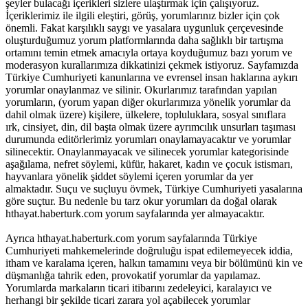
şeyler bulacağı içerikleri sizlere ulaştırmak için çalışıyoruz.
İçeriklerimiz ile ilgili eleştiri, görüş, yorumlarınız bizler için çok
önemli. Fakat karşılıklı saygı ve yasalara uygunluk çerçevesinde
oluşturduğumuz yorum platformlarında daha sağlıklı bir tartışma
ortamını temin etmek amacıyla ortaya koyduğumuz bazı yorum ve
moderasyon kurallarımıza dikkatinizi çekmek istiyoruz. Sayfamızda
Türkiye Cumhuriyeti kanunlarına ve evrensel insan haklarına aykırı
yorumlar onaylanmaz ve silinir. Okurlarımız tarafından yapılan
yorumların, (yorum yapan diğer okurlarımıza yönelik yorumlar da
dahil olmak üzere) kişilere, ülkelere, topluluklara, sosyal sınıflara
ırk, cinsiyet, din, dil başta olmak üzere ayrımcılık unsurları taşıması
durumunda editörlerimiz yorumları onaylamayacaktır ve yorumlar
silinecektir. Onaylanmayacak ve silinecek yorumlar kategorisinde
aşağılama, nefret söylemi, küfür, hakaret, kadın ve çocuk istismarı,
hayvanlara yönelik şiddet söylemi içeren yorumlar da yer
almaktadır. Suçu ve suçluyu övmek, Türkiye Cumhuriyeti yasalarına
göre suçtur. Bu nedenle bu tarz okur yorumları da doğal olarak
hthayat.haberturk.com yorum sayfalarında yer almayacaktır.
Ayrıca hthayat.haberturk.com yorum sayfalarında Türkiye
Cumhuriyeti mahkemelerinde doğruluğu ispat edilemeyecek iddia,
itham ve karalama içeren, halkın tamamını veya bir bölümünü kin ve
düşmanlığa tahrik eden, provokatif yorumlar da yapılamaz.
Yorumlarda markaların ticari itibarını zedeleyici, karalayıcı ve
herhangi bir şekilde ticari zarara yol açabilecek yorumlar