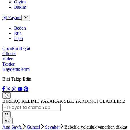
Giyim
Bakım
İyi Yaşam
Beden
Ruh
İlişki
Çocuklu Hayat
Güncel
Video
Testler
Kaydettiklerim
Bizi Takip Edin
BİRKAÇ KELİME YAZARAK SİZE YARDIMCI OLABİLİRİZ
Ara
Ana Sayfa
Güncel
Seyahat
Bebekle yolculuk yaparken dikkat