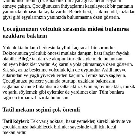
Mümkünse trenin çok kalabalık olmayacağı saatlerde seyahat
etmeye çalışın. Çocuğunuzun ihtiyaçlarını karşılayacak bir çantanın
yanınızda olmasında fayda vardır. Bebek bezi, ıslak mendil, fazladan
giysi gibi eşyalarınızın yanınızda bulunmasına özen gösterin.
Çocuğunuzun yolculuk sırasında midesi bulanırsa
uzaklara baktırın
Yolculukta bulantı herkesin keyfini kaçıracak bir sorundur.
Doktorunuza yolculuk öncesi mutlaka danışın, bazı ilaçlar faydalı
olabilir. Bileğe takılan ve akupunktur etkisiyle mide bulantısını
önleyen bilezikler vardır. Aç karınla yola çıkmamaya özen gösterin.
Sık sık, az az beslenme yolculuk için de uygundur. Asitli meyve
sularından ve yağlı yiyeceklerden kaçının. Temiz hava sağlayın.
Çocuğunuzu pencere yanında oturtup, uzaklara bakmasını
sağlamanız mide bulantısını azaltacaktır. Oyunlar, oyuncaklar, müzik
ve şarkı söylemek gibi eylemler de yardımcı olur. Tüm bunlara
rağmen torbanız hazırda bulunsun.
Tatil mekanı seçimi çok önemli
Tatil köyleri:
Tek varış noktası, hazır yemekler, sürekli aktivite ve
çocuklarınıza bakabilecek birimler sayesinde tatil için ideal
mekanlardır.