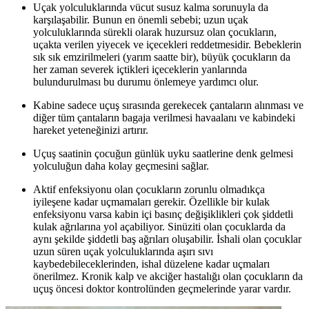
Uçak yolculuklarında vücut susuz kalma sorunuyla da
karşılaşabilir. Bunun en önemli sebebi; uzun uçak
yolculuklarında sürekli olarak huzursuz olan çocukların,
uçakta verilen yiyecek ve içecekleri reddetmesidir. Bebeklerin
sık sık emzirilmeleri (yarım saatte bir), büyük çocukların da
her zaman severek içtikleri içeceklerin yanlarında
bulundurulması bu durumu önlemeye yardımcı olur.
Kabine sadece uçuş sırasında gerekecek çantaların alınması ve
diğer tüm çantaların bagaja verilmesi havaalanı ve kabindeki
hareket yeteneğinizi artırır.
Uçuş saatinin çocuğun günlük uyku saatlerine denk gelmesi
yolculuğun daha kolay geçmesini sağlar.
Aktif enfeksiyonu olan çocukların zorunlu olmadıkça
iyileşene kadar uçmamaları gerekir. Özellikle bir kulak
enfeksiyonu varsa kabin içi basınç değişiklikleri çok şiddetli
kulak ağrılarına yol açabiliyor. Sinüziti olan çocuklarda da
aynı şekilde şiddetli baş ağrıları oluşabilir. İshali olan çocuklar
uzun süren uçak yolculuklarında aşırı sıvı
kaybedebileceklerinden, ishal düzelene kadar uçmaları
önerilmez. Kronik kalp ve akciğer hastalığı olan çocukların da
uçuş öncesi doktor kontrolünden geçmelerinde yarar vardır.