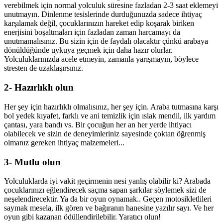
verebilmek için normal yolculuk süresine fazladan 2-3 saat eklemeyi
unutmayın. Dinlenme tesislerinde durduğunuzda sadece ihtiyaç
karşılamak değil, çocuklarınızın hareket edip koşarak biriken
enerjisini boşaltmaları için fazladan zaman harcamayı da
unutmamalısınız. Bu sizin için de faydalı olacaktır çünkü arabaya
dönüldüğünde uykuya geçmek için daha hazır olurlar.
Yolculuklarınızda acele etmeyin, zamanla yarışmayın, böylece
stresten de uzaklaşırsınız.
2- Hazırlıklı olun
Her şey için hazırlıklı olmalısınız, her şey için. Araba tutmasına karşı
bol yedek kıyafet, farklı ve ani temizlik için ıslak mendil, ilk yardım
çantası, yara bandı vs. Bir çocuğun her an her yerde ihtiyacı
olabilecek ve sizin de deneyimleriniz sayesinde çoktan öğrenmiş
olmanız gereken ihtiyaç malzemeleri...
3- Mutlu olun
Yolculuklarda iyi vakit geçirmenin nesi yanlış olabilir ki? Arabada
çocuklarınızı eğlendirecek saçma sapan şarkılar söylemek sizi de
neşelendirecektir. Ya da bir oyun oynamak.. Geçen motosikletlileri
saymak mesela, ilk gören ve bağıranın hanesine yazılır sayı. Ve her
oyun gibi kazanan ödüllendirilebilir. Yaratıcı olun!