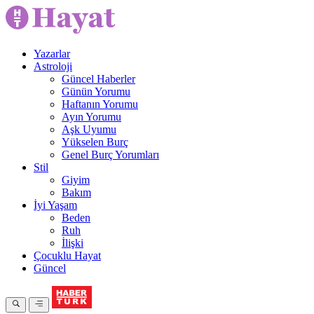
Yazarlar
Astroloji
Güncel Haberler
Günün Yorumu
Haftanın Yorumu
Ayın Yorumu
Aşk Uyumu
Yükselen Burç
Genel Burç Yorumları
Stil
Giyim
Bakım
İyi Yaşam
Beden
Ruh
İlişki
Çocuklu Hayat
Güncel