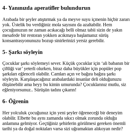
4- Yanınızda aperatifler bulundurun
Arabada bir şeyler atıştırmak ya da meyve suyu içmenin hiçbir zararı
yok. Üstelik bu verdiğiniz mola sayısını da azaltabilir. Hem
çocuğunuzun ne zaman acıkacağı belli olmaz tabii sizin de yakın
mesafede bir restoran yokken acıkmaya başlamanız sürüş
konsantrasyonunuzu bozup sinirlerinizi yersiz gerebilir.
5- Şarkı söyleyin
Çocuklar şarkı söylemeyi sever. Küçük çocuklar için ‘ali babanın bir
çiftliği var’ yeterli olurken, biraz daha büyükler için popüler pop
şarkıları eğlenceli olabilir. Camları açın ve bağıra bağıra şarkı
söyleyin. Karşılaşacağınız arabalardaki insanlar deli olduğunuzu
düşünebilir ama heyy bu kimin umurunda? Çocuklarınız mutlu, siz
eğleniyorsunuz.. Sürüşün tadını çıkarın!
6- Öğrenin
Her yolculuk çocuğunuz için yeni şeyler öğreneceği bir deneyim
olabilir. Elbette bu aynı zamanda sıkıcı olmak zorunda olduğu
anlamına gelmiyor. Geçtiğiniz şehirlerin görülmesi gereken önemli
tarihi ya da doğal noktaları varsa sizi uğramaktan alıkoyan nedir?