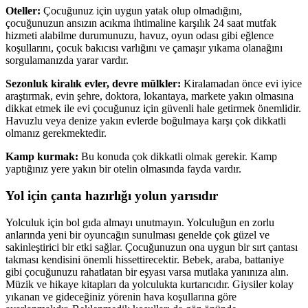
Oteller:
Çocuğunuz için uygun yatak olup olmadığını,
çocuğunuzun ansızın acıkma ihtimaline karşılık 24 saat mutfak
hizmeti alabilme durumunuzu, havuz, oyun odası gibi eğlence
koşullarını, çocuk bakıcısı varlığını ve çamaşır yıkama olanağını
sorgulamanızda yarar vardır.
Sezonluk kiralık evler, devre mülkler:
Kiralamadan önce evi iyice
araştırmak, evin şehre, doktora, lokantaya, markete yakın olmasına
dikkat etmek ile evi çocuğunuz için güvenli hale getirmek önemlidir.
Havuzlu veya denize yakın evlerde boğulmaya karşı çok dikkatli
olmanız gerekmektedir.
Kamp kurmak:
Bu konuda çok dikkatli olmak gerekir. Kamp
yaptığınız yere yakın bir otelin olmasında fayda vardır.
Yol için çanta hazırlığı yolun yarısıdır
Yolculuk için bol gıda almayı unutmayın. Yolculuğun en zorlu
anlarında yeni bir oyuncağın sunulması genelde çok güzel ve
sakinleştirici bir etki sağlar. Çocuğunuzun ona uygun bir sırt çantası
takması kendisini önemli hissettirecektir. Bebek, araba, battaniye
gibi çocuğunuzu rahatlatan bir eşyası varsa mutlaka yanınıza alın.
Müzik ve hikaye kitapları da yolculukta kurtarıcıdır. Giysiler kolay
yıkanan ve gideceğiniz yörenin hava koşullarına göre