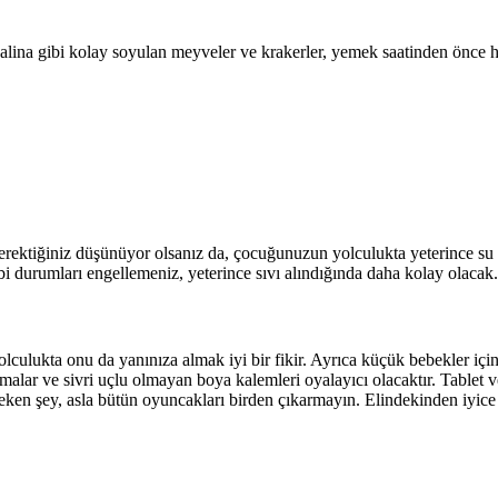
dalina gibi kolay soyulan meyveler ve krakerler, yemek saatinden önce 
gerektiğiniz düşünüyor olsanız da, çocuğunuzun yolculukta yeterince su
ibi durumları engellemeniz, yeterince sıvı alındığında daha kolay olacak.
ulukta onu da yanınıza almak iyi bir fikir. Ayrıca küçük bebekler için
rtmalar ve sivri uçlu olmayan boya kalemleri oyalayıcı olacaktır. Tablet ve
reken şey, asla bütün oyuncakları birden çıkarmayın. Elindekinden iyice