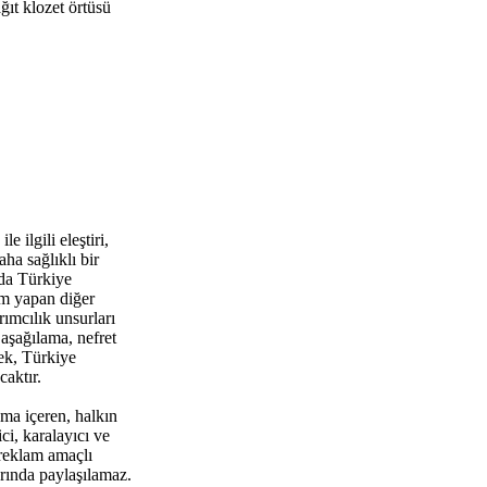
ğıt klozet örtüsü
 ilgili eleştiri,
ha sağlıklı bir
da Türkiye
um yapan diğer
rımcılık unsurları
aşağılama, nefret
ek, Türkiye
aktır.
ma içeren, halkın
i, karalayıcı ve
 reklam amaçlı
rında paylaşılamaz.