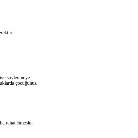
rektirir
 diye söylenmeye
culuklarda çocuğunuz
aha rahat etmesini