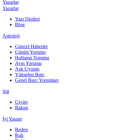
Yazarlar
Yazarlar
Yazı Dizileri
Blog
Astroloji
Güncel Haberler
Günün Yorumu
Haftanın Yorumu
Ayın Yorumu
Aşk Uyumu
Yükselen Burç
Genel Burç Yorumları
Stil
Giyim
Bakım
İyi Yaşam
Beden
Ruh