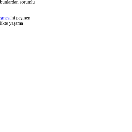
 bunlardan sorumlu
eşmesi
'ni peşinen
rlikte yaşama