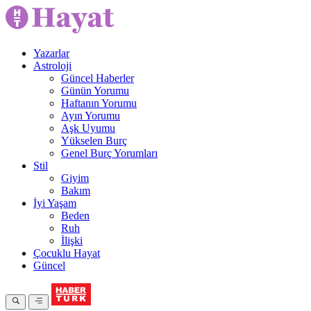
Yazarlar
Astroloji
Güncel Haberler
Günün Yorumu
Haftanın Yorumu
Ayın Yorumu
Aşk Uyumu
Yükselen Burç
Genel Burç Yorumları
Stil
Giyim
Bakım
İyi Yaşam
Beden
Ruh
İlişki
Çocuklu Hayat
Güncel