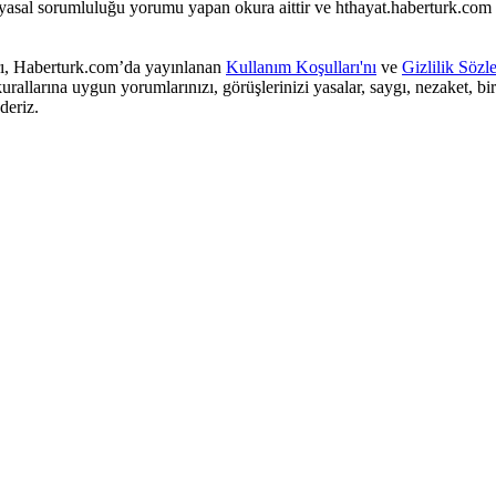
 yasal sorumluluğu yorumu yapan okura aittir ve hthayat.haberturk.com
arı, Haberturk.com’da yayınlanan
Kullanım Koşulları'nı
ve
Gizlilik Sözl
rallarına uygun yorumlarınızı, görüşlerinizi yasalar, saygı, nezaket, bi
deriz.