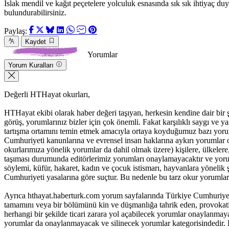
Islak mendil ve kağıt peçetelere yolculuk esnasında sık sık ihtiyaç duya
bulundurabilirsiniz.
Paylaş:
Kaydet
Yorumlar
Yorum Kuralları
Değerli HTHayat okurları,
HTHayat ekibi olarak haber değeri taşıyan, herkesin kendine dair bir şeyle
görüş, yorumlarınız bizler için çok önemli. Fakat karşılıklı saygı ve
tartışma ortamını temin etmek amacıyla ortaya koyduğumuz bazı yoru
Cumhuriyeti kanunlarına ve evrensel insan haklarına aykırı yorumlar 
okurlarımıza yönelik yorumlar da dahil olmak üzere) kişilere, ülkelere, t
taşıması durumunda editörlerimiz yorumları onaylamayacaktır ve yorum
söylemi, küfür, hakaret, kadın ve çocuk istismarı, hayvanlara yöneli
Cumhuriyeti yasalarına göre suçtur. Bu nedenle bu tarz okur yorumlar
Ayrıca hthayat.haberturk.com yorum sayfalarında Türkiye Cumhuriyet
tamamını veya bir bölümünü kin ve düşmanlığa tahrik eden, provokatif 
herhangi bir şekilde ticari zarara yol açabilecek yorumlar onaylanma
yorumlar da onaylanmayacak ve silinecek yorumlar kategorisindedir. B