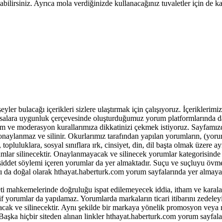
bilirsiniz. Ayrıca mola verdiğinizde kullanacağınız tuvaletler için de ka
r bulacağı içerikleri sizlere ulaştırmak için çalışıyoruz. İçeriklerimiz ile
 yasalara uygunluk çerçevesinde oluşturduğumuz yorum platformlarında da
m ve moderasyon kurallarımıza dikkatinizi çekmek istiyoruz. Sayfamız
onaylanmaz ve silinir. Okurlarımız tarafından yapılan yorumların, (yor
opluluklara, sosyal sınıflara ırk, cinsiyet, din, dil başta olmak üzere ay
lar silinecektir. Onaylanmayacak ve silinecek yorumlar kategorisinde 
k şiddet söylemi içeren yorumlar da yer almaktadır. Suçu ve suçluyu övm
ı da doğal olarak hthayat.haberturk.com yorum sayfalarında yer almayac
i mahkemelerinde doğruluğu ispat edilemeyecek iddia, itham ve karala
yorumlar da yapılamaz. Yorumlarda markaların ticari itibarını zedeleyic
yacak ve silinecektir. Aynı şekilde bir markaya yönelik promosyon veya
aşka hiçbir siteden alınan linkler hthayat.haberturk.com yorum sayfala