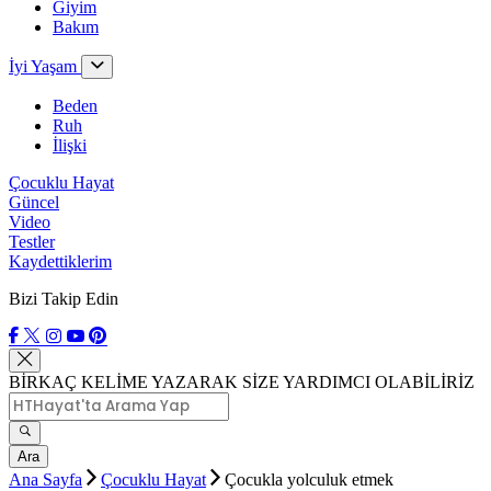
Giyim
Bakım
İyi Yaşam
Beden
Ruh
İlişki
Çocuklu Hayat
Güncel
Video
Testler
Kaydettiklerim
Bizi Takip Edin
BİRKAÇ KELİME YAZARAK SİZE YARDIMCI OLABİLİRİZ
Ara
Ana Sayfa
Çocuklu Hayat
Çocukla yolculuk etmek