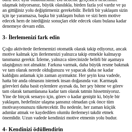
ulaşmak istiyorsanız, büyük olasılıkla, birden fazla yol vardır ve şu
an gittiğiniz yolu değiştirmeniz gerekebilir. Belirli bir yaklaşım sizin
için işe yaramazsa, başka bir yaklaşım bulun ve sizi hem motive
edecek hem de istediğiniz sonuçları elde edecek olanı bulana kadar
denemeye devam edin.
3- İlerlemenizi fark edin
Çoğu aktivitede ilerlememizi otomatik olarak takip ediyoruz, ancak
motive kalmak için ilerlemenizi yalnızca takip etmekle kalmayıp
tanımanız gerekir. İzleme, yalnızca sürecinizde belirli bir aşamaya
ulaştığınızı not almaktır. Farkına varmak, daha büyük resme bakmak
ve tam olarak nerede olduğunuzu ve yapacak daha ne kadar
kaldığını anlamak için zaman ayırmaktır. Her şeyin kısa vadede,
hatta bir anda olmasını istemek insan doğasında var. Karmaşık
görevleri daha basit eylemlere ayırsak da, her şey bitene ve görev
tam olarak tamamlanana kadar tam olarak tatmin hissetmiyoruz.
Yine de birçok senaryo için, görev o kadar geniştir ki, böyle bir
yaklaşım, hedefinize ulaşma şansınız olmadan çok önce tüm
motivasyonunuzu tüketecektir. Bu nedenle, her zaman küçük
adımlar atmak ve kaydedilen olumlu ilerlemeyi takdir etmek
önemlidir. Uzun vadede kendinizi motive etmenin yolu budur.
4- Kendinizi ödüllendirin