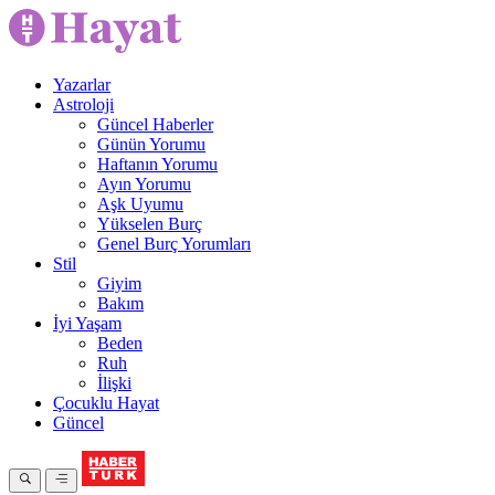
Yazarlar
Astroloji
Güncel Haberler
Günün Yorumu
Haftanın Yorumu
Ayın Yorumu
Aşk Uyumu
Yükselen Burç
Genel Burç Yorumları
Stil
Giyim
Bakım
İyi Yaşam
Beden
Ruh
İlişki
Çocuklu Hayat
Güncel