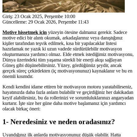
Giriş:
23 Ocak 2025, Perşembe 10:00
Güncelleme:
29 Ocak 2026, Perşembe 11:43
Motive hissetmek için
yüzeyin ötesine dalmanız gerekir. Sadece
motive edici bir alıntı okumak, arkadaşlarınız veya danıştığınız
kişiler tarafından teşvik edilmek, kısa bir yapılacaklar listesi
hazırlamak ne yazık ki uzun vadede sürdürülebilir motivasyon
oluşturmanıza yardımcı olmaz. Elde etmek istediğimiz motivasyonu,
Dünya üzerindeki tüm yaşama sürekli bir enerji akışı sağlayan
Güneş gibi düşünebilirsiniz. Yüzey, gördüğünüz şeydir, ancak
gerçek süreç çekirdekten (iç motivasyonunuz) kaynaklanır ve bu en
önemli kısımdır.
Kendi kendini idame ettiren bir motivasyon motoru yaratabilirseniz,
hayatınızda daha fazla anlam bulabilir ve geçirdiğiniz her dakikadan
keyif alabilirsiniz, bu da rollerinizi ve sorumluluklarınızı angaryadan
kurtarır. İşte size her güne daha motive başlamanız için yardımcı
olacak birkaç öneri:
1- Neredesiniz ve neden oradasınız?
Uyandığınız ilk anlarda motivasyonunuz düşük olabilir. Hatta