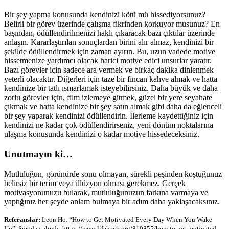
Bir şey yapma konusunda kendinizi kötü mü hissediyorsunuz?
Belirli bir görev üzerinde çalışma fikrinden korkuyor musunuz? En
başından, ödüllendirilmenizi haklı çıkaracak bazı çıktılar üzerinde
anlaşın. Kararlaştırılan sonuçlardan birini alır almaz, kendinizi bir
şekilde ödüllendirmek için zaman ayırın. Bu, uzun vadede motive
hissetmenize yardımcı olacak harici motive edici unsurlar yaratır.
Bazı görevler için sadece ara vermek ve birkaç dakika dinlenmek
yeterli olacaktır. Diğerleri için taze bir fincan kahve almak ve hatta
kendinize bir tatlı ısmarlamak isteyebilirsiniz. Daha büyük ve daha
zorlu görevler için, film izlemeye gitmek, güzel bir yere seyahate
çıkmak ve hatta kendinize bir şey satın almak gibi daha da eğlenceli
bir şey yaparak kendinizi ödüllendirin. İlerleme kaydettiğiniz için
kendinizi ne kadar çok ödüllendirirseniz, yeni dönüm noktalarına
ulaşma konusunda kendinizi o kadar motive hissedeceksiniz.
Unutmayın ki…
Mutluluğun, görünürde sonu olmayan, sürekli peşinden koştuğunuz
belirsiz bir terim veya illüzyon olması gerekmez. Gerçek
motivasyonunuzu bularak, mutluluğunuzun farkına varmaya ve
yaptığınız her şeyde anlam bulmaya bir adım daha yaklaşacaksınız.
Referanslar:
Leon Ho. “How to Get Motivated Every Day When You Wake
Up”. Şuradan alındı: https://www.lifehack.org/810855/how-to-get-motivated