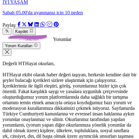
İYİ YAŞAM
Sabah 05.00'da uyanmanız için 10 neden
Paylaş:
Kaydet
Yorumlar
Yorum Kuralları
Değerli HTHayat okurları,
HTHayat ekibi olarak haber değeri taşıyan, herkesin kendine dair bir
şeyler bulacağı içerikleri sizlere ulaştırmak için çalışıyoruz.
İçeriklerimiz ile ilgili eleştiri, görüş, yorumlarınız bizler için çok
önemli. Fakat karşılıklı saygı ve yasalara uygunluk çerçevesinde
oluşturduğumuz yorum platformlarında daha sağlıklı bir tartışma
ortamını temin etmek amacıyla ortaya koyduğumuz bazı yorum ve
moderasyon kurallarımıza dikkatinizi çekmek istiyoruz. Sayfamızda
Türkiye Cumhuriyeti kanunlarına ve evrensel insan haklarına aykırı
yorumlar onaylanmaz ve silinir. Okurlarımız tarafından yapılan
yorumların, (yorum yapan diğer okurlarımıza yönelik yorumlar da
dahil olmak üzere) kişilere, ülkelere, topluluklara, sosyal sınıflara
ırk, cinsiyet, din, dil başta olmak üzere ayrımcılık unsurları taşıması