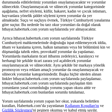
durumunda editörlerimiz yorumları onaylamayacaktır ve yorumlar
silinecektir. Onaylanmayacak ve silinecek yorumlar kategorisinde
aşağılama, nefret söylemi, küfür, hakaret, kadın ve çocuk istismarı,
hayvanlara yönelik şiddet söylemi içeren yorumlar da yer
almaktadır. Suçu ve suçluyu övmek, Türkiye Cumhuriyeti yasalarına
göre suçtur. Bu nedenle bu tarz okur yorumları da doğal olarak
hthayat.haberturk.com yorum sayfalarında yer almayacaktır.
Ayrıca hthayat.haberturk.com yorum sayfalarında Türkiye
Cumhuriyeti mahkemelerinde doğruluğu ispat edilemeyecek iddia,
itham ve karalama içeren, halkın tamamını veya bir bölümünü kin ve
düşmanlığa tahrik eden, provokatif yorumlar da yapılamaz.
Yorumlarda markaların ticari itibarını zedeleyici, karalayıcı ve
herhangi bir şekilde ticari zarara yol açabilecek yorumlar
onaylanmayacak ve silinecektir. Aynı şekilde bir markaya yönelik
promosyon veya reklam amaçlı yorumlar da onaylanmayacak ve
silinecek yorumlar kategorisindedir. Başka hiçbir siteden alınan
linkler hthayat.haberturk.com yorum sayfalarında paylaşılamaz.
hthayat.haberturk.com yorum sayfalarında paylaşılan tüm
yorumların yasal sorumluluğu yorumu yapan okura aittir ve
hthayat.haberturk.com bunlardan sorumlu tutulamaz.
Yorum sayfalarında yorum yapan her okur, yukarıda belirtilen
kuralları, Haberturk.com’da yayınlanan
Kullanım Koşulları'nı
ve
Gizlilik Sözleşmesi
'ni peşinen okumuş ve kabul etmiş sayılır.