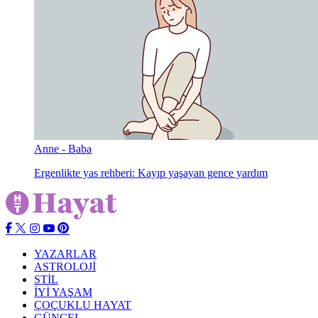
Anne - Baba
Ergenlikte yas rehberi: Kayıp yaşayan gence yardım
YAZARLAR
ASTROLOJİ
STİL
İYİ YAŞAM
ÇOÇUKLU HAYAT
GÜNCEL