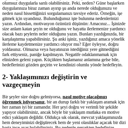
olumsuz duygularla sarılı olabilirsiniz. Peki, neden? Güne başlarken
duygularınıza biraz zaman ayırıp şu anda nerede olduğunuzu ve
neden nasıl hissettiğinizi sorgulamanızı tavsiye ederiz. Örneğin, işe
gitmek için uyandınız. Bulunduğunuz işte bulunma nedenlerinizi
yazın. Ardından, motivasyon özünüzü düşünün: Amacınız... İşinizde
size anlam katan şeyin ne olduğunu ve hayatta ilerlemenize yardımcı
olacak bazı şeylerin neler olduğunu yazın. Bunları yazdığınızda, bir
karşılaştırma yapabilirsiniz. Şu anki işiniz, yazdığınız amaca yönelik
ilerleme kaydetmenize yardımcı oluyor mu? Eğer öyleyse, doğru
yoldasınız. Olmazsa veya hayatınızın istediğiniz yere gitmediğini
fark ettiyseniz, paniğe kapılmayın. Negatife odaklanmamak için
elinizden geleni yapın. Küçükten başlamanız anlamına gelse bile,
hedeflerinizi gözden geçirin ve kendinizi olumlu yönde hedefleyin.
2- Yaklaşımınızı değiştirin ve
vazgeçmeyin
Bir şeyler size doğru gelmiyorsa,
nasıl motive olacağınızı
öğrenmek istiyorsanız
, bir an durup farklı bir yaklaşım aramak için
her zaman iyi bir zamandır. Her şeyi doğru ve verimli bir şekilde
yapıyor olabilirsiniz, ancak böyle bir yaklaşım mutlaka en motive
edici yaklaşım değildir. Oldukça sık olarak, mevcut yaklaşımınızda
hem deneyiminizi değiştirecek hem de yeni olasılıklar açacak bir dizi
bariz ince ayar bulabilirsiniz. Bu nedenle gerçekten hedefinize