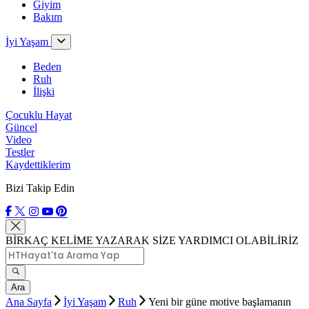
Giyim
Bakım
İyi Yaşam
Beden
Ruh
İlişki
Çocuklu Hayat
Güncel
Video
Testler
Kaydettiklerim
Bizi Takip Edin
BİRKAÇ KELİME YAZARAK SİZE YARDIMCI OLABİLİRİZ
Ara
Ana Sayfa
İyi Yaşam
Ruh
Yeni bir güne motive başlamanın