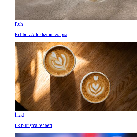
Ruh
Rehber: Aile dizimi terapisi
İlişki
İlk buluşma rehberi