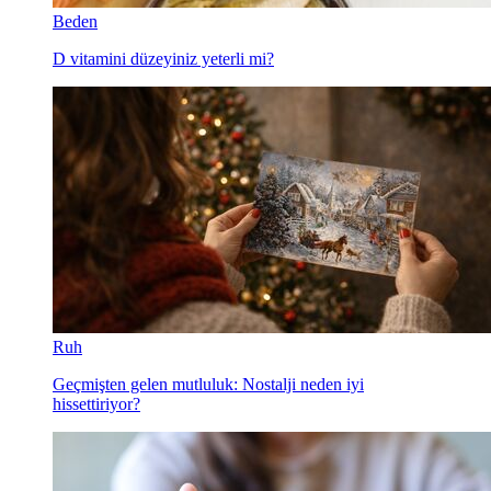
Beden
D vitamini düzeyiniz yeterli mi?
Ruh
Geçmişten gelen mutluluk: Nostalji neden iyi
hissettiriyor?