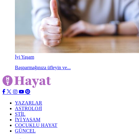
İyi Yaşam
Başparmağınıza üfleyin ve...
YAZARLAR
ASTROLOJİ
STİL
İYİ YAŞAM
ÇOÇUKLU HAYAT
GÜNCEL