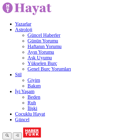
Yazarlar
Astroloji
Güncel Haberler
Günün Yorumu
Haftanın Yorumu
Ayın Yorumu
Aşk Uyumu
Yükselen Burç
Genel Burç Yorumları
Stil
Giyim
Bakım
İyi Yaşam
Beden
Ruh
İlişki
Çocuklu Hayat
Güncel