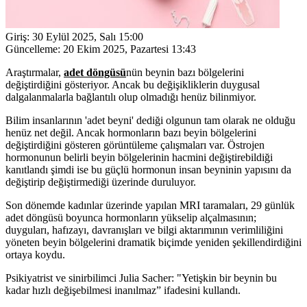
Giriş:
30 Eylül 2025, Salı 15:00
Güncelleme:
20 Ekim 2025, Pazartesi 13:43
Araştırmalar,
adet döngüsü
nün beynin bazı bölgelerini
değiştirdiğini gösteriyor. Ancak bu değişikliklerin duygusal
dalgalanmalarla bağlantılı olup olmadığı henüz bilinmiyor.
Bilim insanlarının 'adet beyni' dediği olgunun tam olarak ne olduğu
henüz net değil. Ancak hormonların bazı beyin bölgelerini
değiştirdiğini gösteren görüntüleme çalışmaları var. Östrojen
hormonunun belirli beyin bölgelerinin hacmini değiştirebildiği
kanıtlandı şimdi ise bu güçlü hormonun insan beyninin yapısını da
değiştirip değiştirmediği üzerinde duruluyor.
Son dönemde kadınlar üzerinde yapılan MRI taramaları, 29 günlük
adet döngüsü boyunca hormonların yükselip alçalmasının;
duyguları, hafızayı, davranışları ve bilgi aktarımının verimliliğini
yöneten beyin bölgelerini dramatik biçimde yeniden şekillendirdiğini
ortaya koydu.
Psikiyatrist ve sinirbilimci Julia Sacher: "Yetişkin bir beynin bu
kadar hızlı değişebilmesi inanılmaz” ifadesini kullandı.