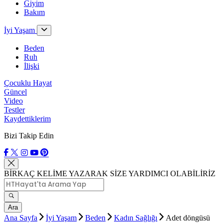
Giyim
Bakım
İyi Yaşam
Beden
Ruh
İlişki
Çocuklu Hayat
Güncel
Video
Testler
Kaydettiklerim
Bizi Takip Edin
BİRKAÇ KELİME YAZARAK SİZE YARDIMCI OLABİLİRİZ
Ara
Ana Sayfa
İyi Yaşam
Beden
Kadın Sağlığı
Adet döngüsü