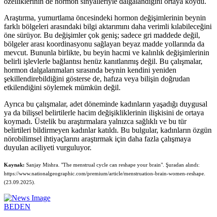
özelliklerinin de hormon sinyalleriyle dalgalandığını ortaya koydu.
Araştırma, yumurtlama öncesindeki hormon değişimlerinin beynin
farklı bölgeleri arasındaki bilgi aktarımını daha verimli kılabileceğini
öne sürüyor. Bu değişimler çok geniş; sadece gri maddede değil,
bölgeler arası koordinasyonu sağlayan beyaz madde yollarında da
mevcut. Bununla birlikte, bu beyin hacmi ve kalınlık değişimlerinin
belirli işlevlerle bağlantısı henüz kanıtlanmış değil. Bu çalışmalar,
hormon dalgalanmaları sırasında beynin kendini yeniden
şekillendirebildiğini gösterse de, hafıza veya bilişin doğrudan
etkilendiğini söylemek mümkün değil.
Ayrıca bu çalışmalar, adet döneminde kadınların yaşadığı duygusal
ya da bilişsel belirtilerle hacim değişikliklerinin ilişkisini de ortaya
koymadı. Üstelik bu araştırmalara yalnızca sağlıklı ve bu tür
belirtileri bildirmeyen kadınlar katıldı. Bu bulgular, kadınların özgün
nörobilimsel ihtiyaçlarını araştırmak için daha fazla çalışmaya
duyulan aciliyeti vurguluyor.
Kaynak:
Sanjay Mishra. "The menstrual cycle can reshape your brain". Şuradan alındı:
https://www.nationalgeographic.com/premium/article/menstruation-brain-women-reshape.
(23.09.2025).
BEDEN