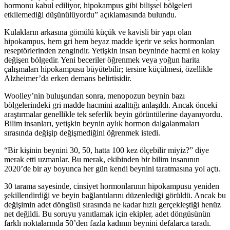
hormonu kabul ediliyor, hipokampus gibi bilişsel bölgeleri
etkilemediği düşünülüyordu” açıklamasında bulundu.
Kulakların arkasına gömülü küçük ve kavisli bir yapı olan
hipokampus, hem gri hem beyaz madde içerir ve seks hormonları
reseptörlerinden zengindir. Yetişkin insan beyninde hacmi en kolay
değişen bölgedir. Yeni beceriler öğrenmek veya yoğun harita
çalışmaları hipokampusu büyütebilir; tersine küçülmesi, özellikle
Alzheimer’da erken demans belirtisidir.
Woolley’nin buluşundan sonra, menopozun beynin bazı
bölgelerindeki gri madde hacmini azalttığı anlaşıldı. Ancak önceki
araştırmalar genellikle tek seferlik beyin görüntülerine dayanıyordu.
Bilim insanları, yetişkin beynin aylık hormon dalgalanmaları
sırasında değişip değişmediğini öğrenmek istedi.
“Bir kişinin beynini 30, 50, hatta 100 kez ölçebilir miyiz?” diye
merak etti uzmanlar. Bu merak, ekibinden bir bilim insanının
2020’de bir ay boyunca her gün kendi beynini taratmasına yol açtı.
30 tarama sayesinde, cinsiyet hormonlarının hipokampusu yeniden
şekillendirdiği ve beyin bağlantılarını düzenlediği görüldü. Ancak bu
değişimin adet döngüsü sırasında ne kadar hızlı gerçekleştiği henüz
net değildi. Bu soruyu yanıtlamak için ekipler, adet döngüsünün
farklı noktalarında 50’den fazla kadının beynini defalarca taradı.