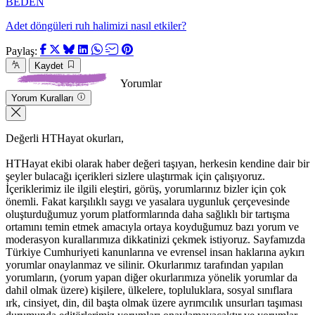
BEDEN
Adet döngüleri ruh halimizi nasıl etkiler?
Paylaş:
Kaydet
Yorumlar
Yorum Kuralları
Değerli HTHayat okurları,
HTHayat ekibi olarak haber değeri taşıyan, herkesin kendine dair bir
şeyler bulacağı içerikleri sizlere ulaştırmak için çalışıyoruz.
İçeriklerimiz ile ilgili eleştiri, görüş, yorumlarınız bizler için çok
önemli. Fakat karşılıklı saygı ve yasalara uygunluk çerçevesinde
oluşturduğumuz yorum platformlarında daha sağlıklı bir tartışma
ortamını temin etmek amacıyla ortaya koyduğumuz bazı yorum ve
moderasyon kurallarımıza dikkatinizi çekmek istiyoruz. Sayfamızda
Türkiye Cumhuriyeti kanunlarına ve evrensel insan haklarına aykırı
yorumlar onaylanmaz ve silinir. Okurlarımız tarafından yapılan
yorumların, (yorum yapan diğer okurlarımıza yönelik yorumlar da
dahil olmak üzere) kişilere, ülkelere, topluluklara, sosyal sınıflara
ırk, cinsiyet, din, dil başta olmak üzere ayrımcılık unsurları taşıması