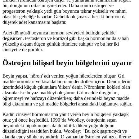
bu, döngünün ortasını işaret eder. Daha sonra östrojen ve
progesteron yaklaşık yedi gün boyunca tekrar yükselir ve rahmi
olası bir gebeliğe hazırlar. Gebelik oluşmazsa her iki hormon da
düşerek adet kanamasını başlatır.
Adet döngüsü boyunca hormon seviyeleri belirgin şekilde
değişirken, testosteron ve kortizol gibi başka hormonlar da sabah
yükselip akşam düşen günlük ritimlere sahiptir ve bu her iki
cinsiyette de görülür.
Östrojen bilişsel beyin bölgelerini uyarır
Beyin yapısı, 'nöron' adı verilen yoğun hücrelerden oluşur. Gri
madde nöronları ve kısa dalları olan dendritleri içerir. Dendritlerin
üzerindeki küçük çıkıntılara 'diken' denir. Nöronların kökleri olan
aksonlar ise beyaz maddeyi oluşturur. Gri madde duyguları,
öğrenmeyi ve hafızayı düzenlerken; daha derindeki beyaz madde
bilgi aktarımını ve gri madde bölgeleri arasındaki bağlantıyı sağlar.
Kadın cinsiyet hormonlarına yanıt veren beyin bölgeleri yaklaşık
otuz yıl önce keşfedildi. 1990’da Woolley, östrojenin sıçan
beynindeki hipokampustaki dendritik diken yoğunluğunu
düzenlediğini tesadüfen buldu. Woolley: "Bu çok şaşırtıcıydı ve
alanda epey şüphe uyandırdı. O zamanlar östrojen yalnızca üreme