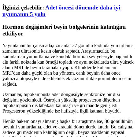
İlginizi çekebilir:
Adet öncesi dönemde daha iyi
uyumanın 5 yolu
Hormon değişimleri beyin bölgelerinin kalınlığını
etkiliyor
Yayımlanan bir çalışmada,uzmanlar 27 gönüllü kadında yumurtlama
zamanını ultrasonla kesin olarak saptadı. Araştırmacılar, bu
kadınlardan yumurtlama ve kandaki hormon seviyeleriyle bağlantılı
altı farklı noktada kan örneği topladı ve aynı noktalarda ultra yüksek
alanlı MRI ile beyin taramaları yaptı. Kliniklerde kullanılan
MRI’dan daha güçlü olan bu yöntem, canlı beynin daha önce
yalnızca otopsiyle elde edilebilecek çözünürlükte görüntülenmesini
sağladı.
Uzmanlar, hipokampusta adet döngüsüyle senkronize bir dizi
değişimi gözlemledi. Östrojen yükselip progesteron düşerken
hipokampusun dış tabakası kalınlaştı ve gri madde genişledi.
Progesteron yükseldiğinde ise hafızayla ilgili katman büyüdü.
Henüz hakem onayı almamış başka bir araştırma ise, 30 gönüllünün
beynini yumurtlama, adet ve aradaki dönemlerde taradı. Bu çalışma,
sadece gri maddenin kalınlığının değil, beyaz maddenin yapısal