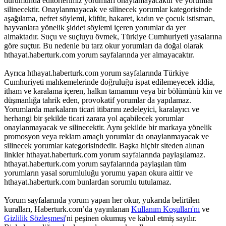
durumunda editörlerimiz yorumları onaylamayacaktır ve yorumlar
silinecektir. Onaylanmayacak ve silinecek yorumlar kategorisinde
aşağılama, nefret söylemi, küfür, hakaret, kadın ve çocuk istismarı,
hayvanlara yönelik şiddet söylemi içeren yorumlar da yer
almaktadır. Suçu ve suçluyu övmek, Türkiye Cumhuriyeti yasalarına
göre suçtur. Bu nedenle bu tarz okur yorumları da doğal olarak
hthayat.haberturk.com yorum sayfalarında yer almayacaktır.
Ayrıca hthayat.haberturk.com yorum sayfalarında Türkiye
Cumhuriyeti mahkemelerinde doğruluğu ispat edilemeyecek iddia,
itham ve karalama içeren, halkın tamamını veya bir bölümünü kin ve
düşmanlığa tahrik eden, provokatif yorumlar da yapılamaz.
Yorumlarda markaların ticari itibarını zedeleyici, karalayıcı ve
herhangi bir şekilde ticari zarara yol açabilecek yorumlar
onaylanmayacak ve silinecektir. Aynı şekilde bir markaya yönelik
promosyon veya reklam amaçlı yorumlar da onaylanmayacak ve
silinecek yorumlar kategorisindedir. Başka hiçbir siteden alınan
linkler hthayat.haberturk.com yorum sayfalarında paylaşılamaz.
hthayat.haberturk.com yorum sayfalarında paylaşılan tüm
yorumların yasal sorumluluğu yorumu yapan okura aittir ve
hthayat.haberturk.com bunlardan sorumlu tutulamaz.
Yorum sayfalarında yorum yapan her okur, yukarıda belirtilen
kuralları, Haberturk.com’da yayınlanan
Kullanım Koşulları'nı
ve
Gizlilik Sözleşmesi
'ni peşinen okumuş ve kabul etmiş sayılır.