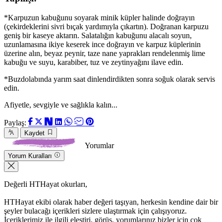
*Karpuzun kabuğunu soyarak minik küpler halinde doğrayın
(çekirdeklerini sivri bıçak yardımıyla çıkartın). Doğranan karpuzu
geniş bir kaseye aktarın. Salatalığın kabuğunu alacalı soyun,
uzunlamasına ikiye keserek ince doğrayın ve karpuz küplerinin
üzerine alın, beyaz peynir, taze nane yaprakları rendelenmiş lime
kabuğu ve suyu, karabiber, tuz ve zeytinyağını ilave edin.
*Buzdolabında yarım saat dinlendirdikten sonra soğuk olarak servis
edin.
Afiyetle, sevgiyle ve sağlıkla kalın...
Paylaş:
Kaydet
Yorumlar
Yorum Kuralları
Değerli HTHayat okurları,
HTHayat ekibi olarak haber değeri taşıyan, herkesin kendine dair bir
şeyler bulacağı içerikleri sizlere ulaştırmak için çalışıyoruz.
İçeriklerimiz ile ilgili eleştiri, görüş, yorumlarınız bizler için çok