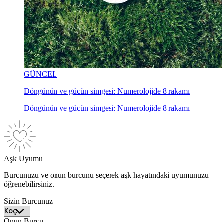
GÜNCEL
Döngünün ve gücün simgesi: Numerolojide 8 rakamı
Döngünün ve gücün simgesi: Numerolojide 8 rakamı
Aşk Uyumu
Burcunuzu ve onun burcunu seçerek aşk hayatındaki uyumunuzu
öğrenebilirsiniz.
Sizin Burcunuz
Onun Burcu