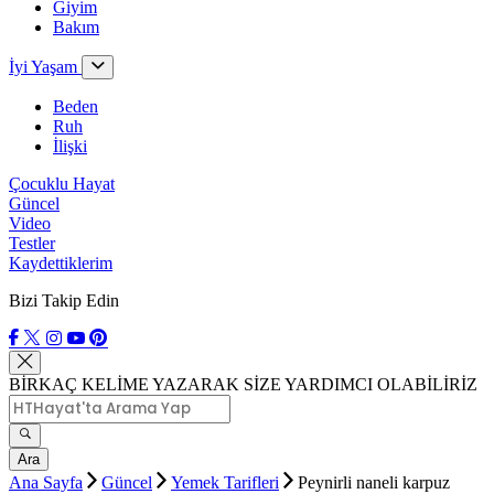
Giyim
Bakım
İyi Yaşam
Beden
Ruh
İlişki
Çocuklu Hayat
Güncel
Video
Testler
Kaydettiklerim
Bizi Takip Edin
BİRKAÇ KELİME YAZARAK SİZE YARDIMCI OLABİLİRİZ
Ara
Ana Sayfa
Güncel
Yemek Tarifleri
Peynirli naneli karpuz