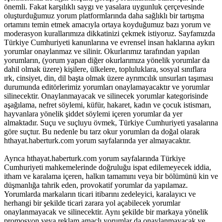
önemli. Fakat karşılıklı saygı ve yasalara uygunluk çerçevesinde
oluşturduğumuz yorum platformlarında daha sağlıklı bir tartışma
ortamını temin etmek amacıyla ortaya koyduğumuz bazı yorum ve
moderasyon kurallarımıza dikkatinizi çekmek istiyoruz. Sayfamızda
Türkiye Cumhuriyeti kanunlarına ve evrensel insan haklarına aykırı
yorumlar onaylanmaz ve silinir. Okurlarımız tarafından yapılan
yorumların, (yorum yapan diğer okurlarımıza yönelik yorumlar da
dahil olmak üzere) kişilere, ülkelere, topluluklara, sosyal sınıflara
ırk, cinsiyet, din, dil başta olmak üzere ayrımcılık unsurları taşıması
durumunda editörlerimiz yorumları onaylamayacaktır ve yorumlar
silinecektir. Onaylanmayacak ve silinecek yorumlar kategorisinde
aşağılama, nefret söylemi, küfür, hakaret, kadın ve çocuk istismarı,
hayvanlara yönelik şiddet söylemi içeren yorumlar da yer
almaktadır. Suçu ve suçluyu övmek, Türkiye Cumhuriyeti yasalarına
göre suçtur. Bu nedenle bu tarz okur yorumları da doğal olarak
hthayat.haberturk.com yorum sayfalarında yer almayacaktır.
Ayrıca hthayat.haberturk.com yorum sayfalarında Türkiye
Cumhuriyeti mahkemelerinde doğruluğu ispat edilemeyecek iddia,
itham ve karalama içeren, halkın tamamını veya bir bölümünü kin ve
düşmanlığa tahrik eden, provokatif yorumlar da yapılamaz.
Yorumlarda markaların ticari itibarını zedeleyici, karalayıcı ve
herhangi bir şekilde ticari zarara yol açabilecek yorumlar
onaylanmayacak ve silinecektir. Aynı şekilde bir markaya yönelik
promosyon veya reklam amaçlı yorumlar da onaylanmayacak ve