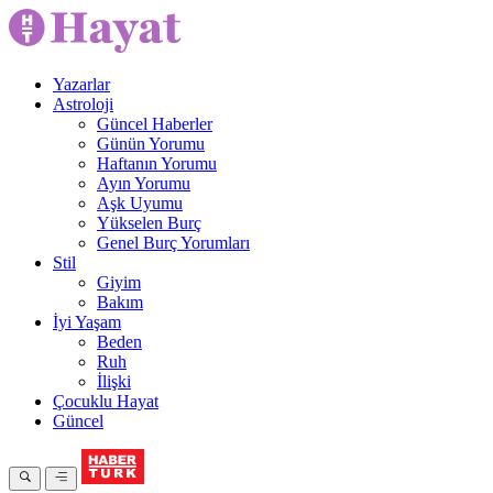
Yazarlar
Astroloji
Güncel Haberler
Günün Yorumu
Haftanın Yorumu
Ayın Yorumu
Aşk Uyumu
Yükselen Burç
Genel Burç Yorumları
Stil
Giyim
Bakım
İyi Yaşam
Beden
Ruh
İlişki
Çocuklu Hayat
Güncel