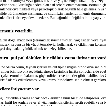
oğal olarak kuruysa veya güneş hasarı ve yaş nedeniyle bozulmuş yüzey b
cektir ancak, kuruluğa neden olan asıl sebebi onaramazsınız sorunu hi
nemlendiriciye fiziksel veya psikolojik olarak bağımlı hale gelemez. Yüz
ir şekilde görünmesine alışmamız ve cildimizin nemlendirilmemiş durumun
lendirici sürmeye devam ederiz. Bu bağımlılık değildir; bunu yapıyor
rmeniz yeterlidir.
i tutan doğal maddeleri (seramidler,
nasinamid
leri, yağ asitleri veya
hyal
umuşak, sabunsuz bir vücut temizleyici kullanarak ve cildin nem koruma
esi duymadan günlük olarak temizleyebilirsiniz.
uru, pul pul dökülen bir cildiniz varsa ihtiyacınız vard
ne olursa olsun, faydalı içerikli ve cilt tipine uygun bir dokuya sahip b
a ciltler için losyon) seçtiğiniz sürece kesinlikle harika sonuçlar elde ede
üz serumları, bakımlar, güçlendiriciler ve tonerler gibi) alabilirsiniz; C
irici" olarak etiketlenmesi veya kremsi bir dokuya sahip olması gerekm
ilere ihtiyacınız var.
lı bir cildiniz varsa ancak bacaklarınızda kuru bir cilde sahipseniz, evet
r: hafif losyonları veya jel yüz nemlendiricilerini tercih edebilir veya b