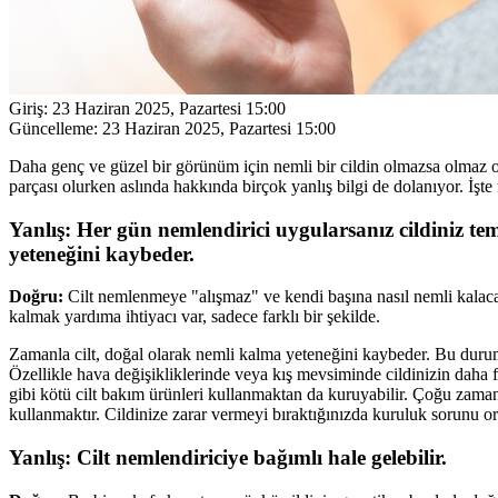
Giriş:
23 Haziran 2025, Pazartesi 15:00
Güncelleme:
23 Haziran 2025, Pazartesi 15:00
Daha genç ve güzel bir görünüm için nemli bir cildin olmazsa olmaz ol
parçası olurken aslında hakkında birçok yanlış bilgi de dolanıyor. İşte 
Yanlış: Her gün nemlendirici uygularsanız cildiniz te
yeteneğini kaybeder.
Doğru:
Cilt nemlenmeye "alışmaz" ve kendi başına nasıl nemli kalaca
kalmak yardıma ihtiyacı var, sadece farklı bir şekilde.
Zamanla cilt, doğal olarak nemli kalma yeteneğini kaybeder. Bu durumun 
Özellikle hava değişikliklerinde veya kış mevsiminde cildinizin daha faz
gibi kötü cilt bakım ürünleri kullanmaktan da kuruyabilir. Çoğu zaman
kullanmaktır. Cildinize zarar vermeyi bıraktığınızda kuruluk sorunu or
Yanlış: Cilt nemlendiriciye bağımlı hale gelebilir.