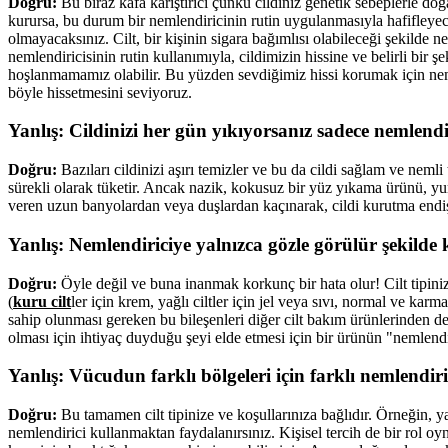
Doğru:
Bu biraz kafa karıştırıcı çünkü cildiniz genetik sebeplerle d
kurursa, bu durum bir nemlendiricinin rutin uygulanmasıyla hafifleye
olmayacaksınız. Cilt, bir kişinin sigara bağımlısı olabileceği şekilde 
nemlendiricisinin rutin kullanımıyla, cildimizin hissine ve belirli b
hoşlanmamamız olabilir. Bu yüzden sevdiğimiz hissi korumak için nem
böyle hissetmesini seviyoruz.
Yanlış: Cildinizi her gün yıkıyorsanız sadece nemlendi
Doğru:
Bazıları cildinizi aşırı temizler ve bu da cildi sağlam ve neml
sürekli olarak tüketir. Ancak nazik, kokusuz bir yüz yıkama ürünü, y
veren uzun banyolardan veya duşlardan kaçınarak, cildi kurutma endiş
Yanlış: Nemlendiriciye yalnızca gözle görülür şekilde k
Doğru:
Öyle değil ve buna inanmak korkunç bir hata olur! Cilt tipiniz 
(
kuru cilt
ler için krem, yağlı ciltler için jel veya sıvı, normal ve karm
sahip olunması gereken bu bileşenleri diğer cilt bakım ürünlerinden de (y
olması için ihtiyaç duyduğu şeyi elde etmesi için bir ürünün "nemlend
Yanlış: Vücudun farklı bölgeleri için farklı nemlendiric
Doğru:
Bu tamamen cilt tipinize ve koşullarınıza bağlıdır. Örneğin, yağ
nemlendirici kullanmaktan faydalanırsınız. Kişisel tercih de bir rol oyna