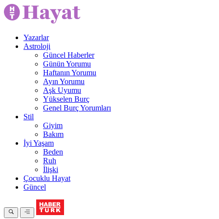
Yazarlar
Astroloji
Güncel Haberler
Günün Yorumu
Haftanın Yorumu
Ayın Yorumu
Aşk Uyumu
Yükselen Burç
Genel Burç Yorumları
Stil
Giyim
Bakım
İyi Yaşam
Beden
Ruh
İlişki
Çocuklu Hayat
Güncel