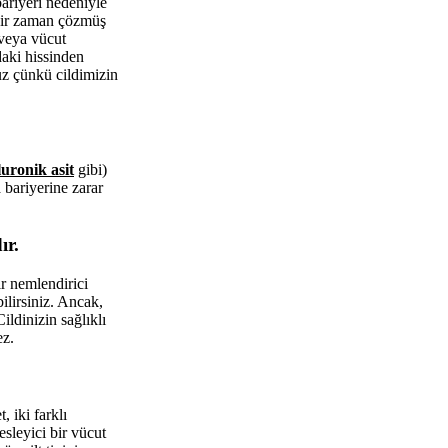
ariyeri nedeniyle
çbir zaman çözmüş
 veya vücut
daki hissinden
uz çünkü cildimizin
uronik asit
gibi)
 bariyerine zarar
ır.
ir nemlendirici
bilirsiniz. Ancak,
ildinizin sağlıklı
ez.
, iki farklı
esleyici bir vücut