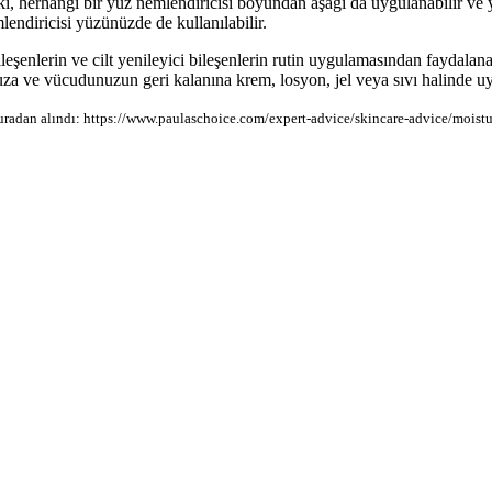
ki, herhangi bir yüz nemlendiricisi boyundan aşağı da uygulanabilir ve yü
endiricisi yüzünüzde de kullanılabilir.
ileşenlerin ve cilt yenileyici bileşenlerin rutin uygulamasından faydalan
uza ve vücudunuzun geri kalanına krem, losyon, jel veya sıvı halinde uy
adan alındı: https://www.paulaschoice.com/expert-advice/skincare-advice/moistur