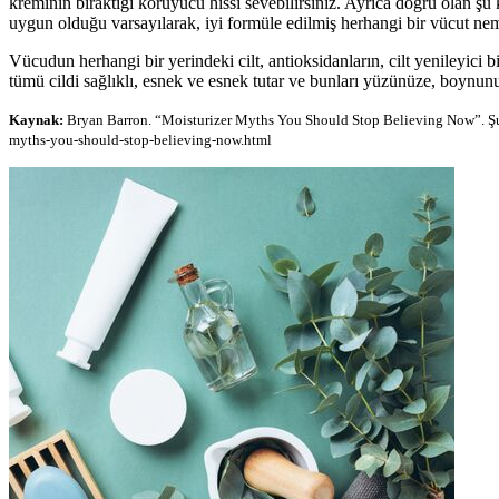
kreminin bıraktığı koruyucu hissi sevebilirsiniz. Ayrıca doğru olan şu 
uygun olduğu varsayılarak, iyi formüle edilmiş herhangi bir vücut neml
Vücudun herhangi bir yerindeki cilt, antioksidanların, cilt yenileyici b
tümü cildi sağlıklı, esnek ve esnek tutar ve bunları yüzünüze, boynun
Kaynak:
Bryan Barron. “Moisturizer Myths You Should Stop Believing Now”. Şur
myths-you-should-stop-believing-now.html