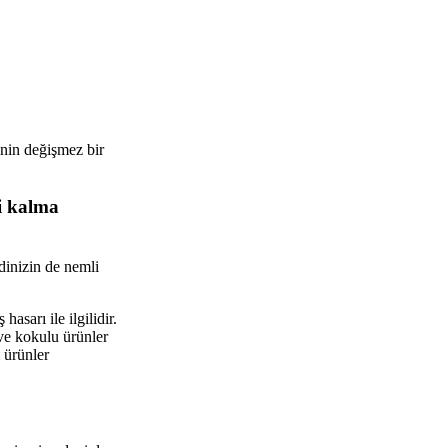
inin değişmez bir
li kalma
dinizin de nemli
asarı ile ilgilidir.
 ve kokulu ürünler
 ürünler