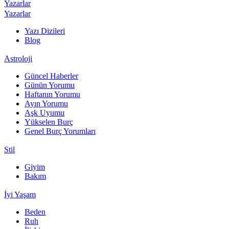
Yazarlar
Yazarlar
Yazı Dizileri
Blog
Astroloji
Güncel Haberler
Günün Yorumu
Haftanın Yorumu
Ayın Yorumu
Aşk Uyumu
Yükselen Burç
Genel Burç Yorumları
Stil
Giyim
Bakım
İyi Yaşam
Beden
Ruh