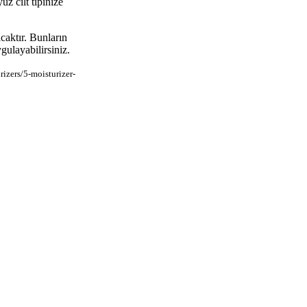
z cilt tipinize
acaktır. Bunların
gulayabilirsiniz.
izers/5-moisturizer-