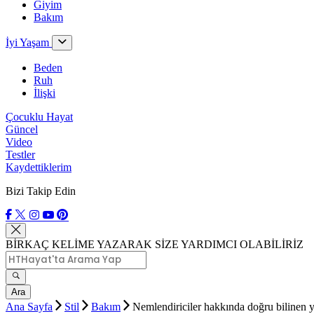
Giyim
Bakım
İyi Yaşam
Beden
Ruh
İlişki
Çocuklu Hayat
Güncel
Video
Testler
Kaydettiklerim
Bizi Takip Edin
BİRKAÇ KELİME YAZARAK SİZE YARDIMCI OLABİLİRİZ
Ara
Ana Sayfa
Stil
Bakım
Nemlendiriciler hakkında doğru bilinen y