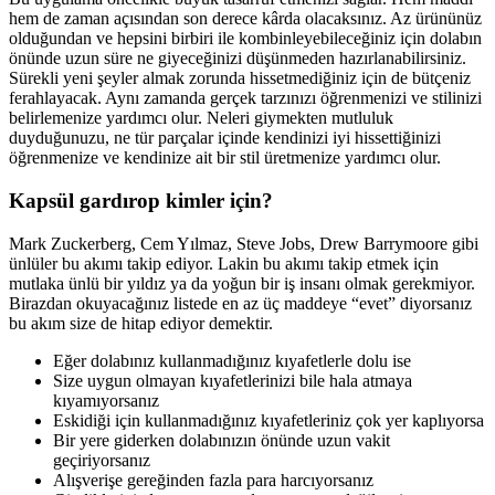
hem de zaman açısından son derece kârda olacaksınız. Az ürününüz
olduğundan ve hepsini birbiri ile kombinleyebileceğiniz için dolabın
önünde uzun süre ne giyeceğinizi düşünmeden hazırlanabilirsiniz.
Sürekli yeni şeyler almak zorunda hissetmediğiniz için de bütçeniz
ferahlayacak. Aynı zamanda gerçek tarzınızı öğrenmenizi ve stilinizi
belirlemenize yardımcı olur. Neleri giymekten mutluluk
duyduğunuzu, ne tür parçalar içinde kendinizi iyi hissettiğinizi
öğrenmenize ve kendinize ait bir stil üretmenize yardımcı olur.
Kapsül gardırop kimler için?
Mark Zuckerberg, Cem Yılmaz, Steve Jobs, Drew Barrymoore gibi
ünlüler bu akımı takip ediyor. Lakin bu akımı takip etmek için
mutlaka ünlü bir yıldız ya da yoğun bir iş insanı olmak gerekmiyor.
Birazdan okuyacağınız listede en az üç maddeye “evet” diyorsanız
bu akım size de hitap ediyor demektir.
Eğer dolabınız kullanmadığınız kıyafetlerle dolu ise
Size uygun olmayan kıyafetlerinizi bile hala atmaya
kıyamıyorsanız
Eskidiği için kullanmadığınız kıyafetleriniz çok yer kaplıyorsa
Bir yere giderken dolabınızın önünde uzun vakit
geçiriyorsanız
Alışverişe gereğinden fazla para harcıyorsanız