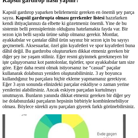
Kapsül gardırop nasıl yapılır?
Kapsül gardırop yaparken belirlemeniz gereken en önemli şey parça
sayısı.
Kapsül gardıropta olması gerekenler listesi
hazırlarken
kendi ihtiyaçlarınızı da elbette ki gözetmeniz önemli. Yine de bu
sistemin belli prensiplerinin olduğunu hatırlamakta fayda var. Bir
sezon için belli sayıda ürüne sahip olmanız gerekir. Montlar,
ayakkabılar ve çantalar dâhil ürün sayınız bir sezon için bu sayıyı
geçmemeli. Aksesuarlar, özel gün kıyafetleri ve spor kıyafetleri buna
dâhil değil. Bu gardırobu oluştururken dikkat etmeniz gereken bir
diğer şey ise yaşam stiliniz. Eğer resmi giyinmek gerekmeyen bir
işte çalışıyorsanız kot pantolonlar, tişörtler, spor ayakkabılar tam size
göre. Eğer daha resmi olmak istiyorsanız ise “casual” paçalar
kullanarak dolabınızı yeniden oluşturabilirsiniz. 3 ay boyunca
kullandığınız bu parçalara hiçbir ekleme yapmamanız gerekiyor.
Eğer 3 ayın sonunda elinizdeki parçalar eskidiyse o zaman yerine
yenilerini alabilirsiniz. Ancak eskiyen parçadan kurtulmayı
unutmayın. Bunların yanında dikkat etmeniz gereken bir diğer şey
ise dolabınızdaki parçaların hepsinin birbiriyle kombinlenebiliyor
olması. Böylece sürekli aynı parçaları giyerek farklı görünebilirsiniz.