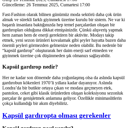
Güncelleme:
26 Temmuz 2025, Cumartesi 17:00
Fast-Fashion olarak bilinen günümüz moda sektörü daha çok ürün
almak ve sürekli farklı giyinmek üzerine kurulu bir sistem. Ne var ki
başarılı insanlara baktığınızda hep temel parçalardan oluşan bir
gardıropları olduğuna dikkat etmişsinizdir. Çünkü alışveriş yapmak
hem zaman hem de enerji gerektiren bir aktivite. Modayı takip
etmek, yeni sezon ürünleri kovalamak gibi şeyler hayatta bazen daha
önemli şeyleri görmezden gelmenize neden olabilir. Bu nedenle bir
“kapsül gardırop” oluşturarak her daim enerji sarf etmeden ve
giyinmek üzerine çok düşünmeden şık olmanızı sağlayabilir.
Kapsül gardırop nedir?
Her ne kadar son dönemde daha yoğunlaşmış olsa da aslında kapsül
gardırobun kökenleri 1970’li yıllara kadar dayanıyor. Aslında
Londra’da bir butikte ortaya çıkan ve modası geçmeyen etek,
pantolon, ceket gibi klasik ürünlerden oluşan koleksiyonu sezonluk
parçalar ile genişletmek anlamına geliyor. Özellikle minimaslitlerin
çokça kullandığı bir akım diyebiliriz.
Kapsül gardıropta olması gerekenler