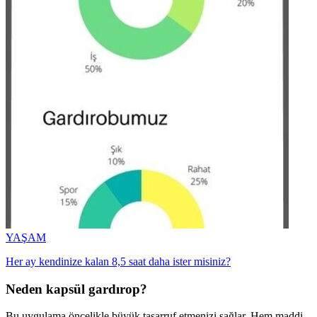
YAŞAM
Her ay kendinize kalan 8,5 saat daha ister misiniz?
Neden kapsül gardırop?
Bu uygulama öncelikle büyük tasarruf etmenizi sağlar. Hem maddi