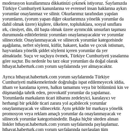
moderasyon kurallarımıza dikkatinizi çekmek istiyoruz. Sayfamızda
Türkiye Cumhuriyeti kanunlarına ve evrensel insan haklarına aykırı
yorumlar onaylanmaz ve silinir. Okurlarımız tarafından yapılan
yorumların, (yorum yapan diğer okurlarımıza yönelik yorumlar da
dahil olmak üzere) kişilere, ülkelere, topluluklara, sosyal sınıflara
ırk, cinsiyet, din, dil başta olmak üzere ayrımcılık unsurları taşıması
durumunda editörlerimiz yorumları onaylamayacaktır ve yorumlar
silinecektir. Onaylanmayacak ve silinecek yorumlar kategorisinde
aşağılama, nefret söylemi, küfür, hakaret, kadın ve çocuk istismarı,
hayvanlara yönelik şiddet söylemi içeren yorumlar da yer
almaktadır. Suçu ve suçluyu övmek, Türkiye Cumhuriyeti yasalarına
göre suçtur. Bu nedenle bu tarz okur yorumları da doğal olarak
hthayat.haberturk.com yorum sayfalarında yer almayacaktır.
Ayrıca hthayat.haberturk.com yorum sayfalarında Türkiye
Cumhuriyeti mahkemelerinde doğruluğu ispat edilemeyecek iddia,
itham ve karalama içeren, halkın tamamını veya bir bölümünü kin ve
düşmanlığa tahrik eden, provokatif yorumlar da yapılamaz.
Yorumlarda markaların ticari itibarını zedeleyici, karalayıcı ve
herhangi bir şekilde ticari zarara yol açabilecek yorumlar
onaylanmayacak ve silinecektir. Aynı şekilde bir markaya yönelik
promosyon veya reklam amaçlı yorumlar da onaylanmayacak ve
silinecek yorumlar kategorisindedir. Başka hiçbir siteden alınan
linkler hthayat.haberturk.com yorum sayfalarında paylaşılamaz.
hthayat.haberturk.com yorum sayfalarında paylaşılan tüm