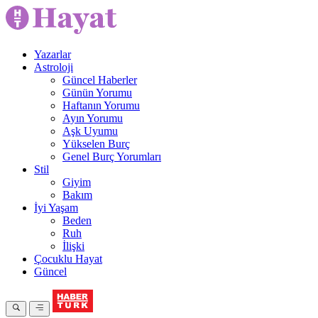
Yazarlar
Astroloji
Güncel Haberler
Günün Yorumu
Haftanın Yorumu
Ayın Yorumu
Aşk Uyumu
Yükselen Burç
Genel Burç Yorumları
Stil
Giyim
Bakım
İyi Yaşam
Beden
Ruh
İlişki
Çocuklu Hayat
Güncel