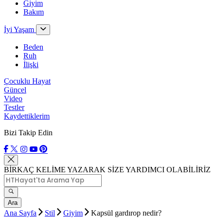
Giyim
Bakım
İyi Yaşam
Beden
Ruh
İlişki
Çocuklu Hayat
Güncel
Video
Testler
Kaydettiklerim
Bizi Takip Edin
BİRKAÇ KELİME YAZARAK SİZE YARDIMCI OLABİLİRİZ
Ara
Ana Sayfa
Stil
Giyim
Kapsül gardırop nedir?