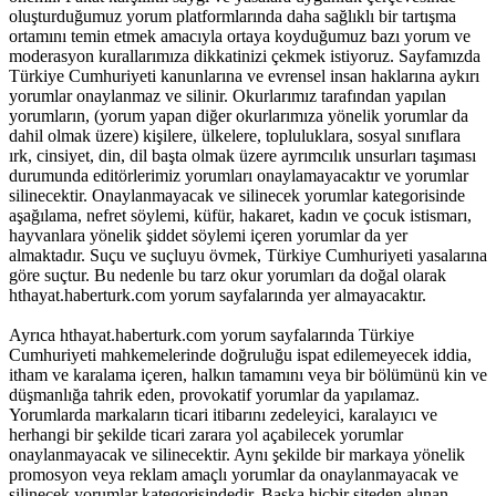
oluşturduğumuz yorum platformlarında daha sağlıklı bir tartışma
ortamını temin etmek amacıyla ortaya koyduğumuz bazı yorum ve
moderasyon kurallarımıza dikkatinizi çekmek istiyoruz. Sayfamızda
Türkiye Cumhuriyeti kanunlarına ve evrensel insan haklarına aykırı
yorumlar onaylanmaz ve silinir. Okurlarımız tarafından yapılan
yorumların, (yorum yapan diğer okurlarımıza yönelik yorumlar da
dahil olmak üzere) kişilere, ülkelere, topluluklara, sosyal sınıflara
ırk, cinsiyet, din, dil başta olmak üzere ayrımcılık unsurları taşıması
durumunda editörlerimiz yorumları onaylamayacaktır ve yorumlar
silinecektir. Onaylanmayacak ve silinecek yorumlar kategorisinde
aşağılama, nefret söylemi, küfür, hakaret, kadın ve çocuk istismarı,
hayvanlara yönelik şiddet söylemi içeren yorumlar da yer
almaktadır. Suçu ve suçluyu övmek, Türkiye Cumhuriyeti yasalarına
göre suçtur. Bu nedenle bu tarz okur yorumları da doğal olarak
hthayat.haberturk.com yorum sayfalarında yer almayacaktır.
Ayrıca hthayat.haberturk.com yorum sayfalarında Türkiye
Cumhuriyeti mahkemelerinde doğruluğu ispat edilemeyecek iddia,
itham ve karalama içeren, halkın tamamını veya bir bölümünü kin ve
düşmanlığa tahrik eden, provokatif yorumlar da yapılamaz.
Yorumlarda markaların ticari itibarını zedeleyici, karalayıcı ve
herhangi bir şekilde ticari zarara yol açabilecek yorumlar
onaylanmayacak ve silinecektir. Aynı şekilde bir markaya yönelik
promosyon veya reklam amaçlı yorumlar da onaylanmayacak ve
silinecek yorumlar kategorisindedir. Başka hiçbir siteden alınan