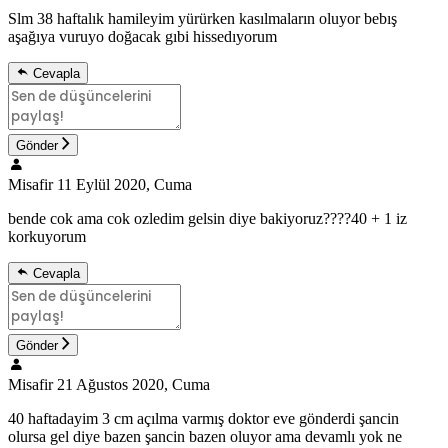
Slm 38 haftalık hamileyim yürürken kasılmaların oluyor bebış
aşağıya vuruyo doğacak gıbi hissedıyorum
Cevapla
Gönder
Misafir
11 Eylül 2020, Cuma
bende cok ama cok ozledim gelsin diye bakiyoruz????40 + 1 iz
korkuyorum
Cevapla
Gönder
Misafir
21 Ağustos 2020, Cuma
40 haftadayim 3 cm açılma varmış doktor eve gönderdi şancin
olursa gel diye bazen şancin bazen oluyor ama devamlı yok ne