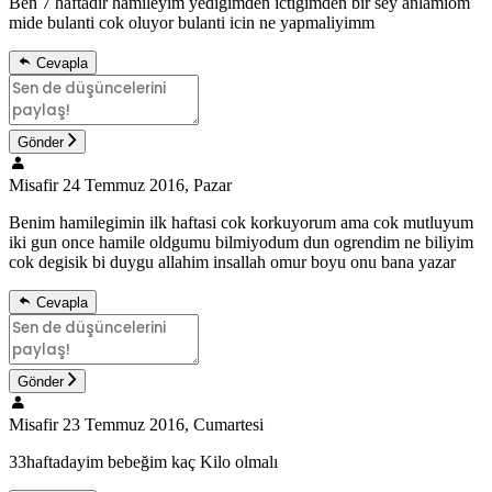
Ben 7 haftadir hamileyim yedigimden ictigimden bir sey anlamiom
mide bulanti cok oluyor bulanti icin ne yapmaliyimm
Cevapla
Gönder
Misafir
24 Temmuz 2016, Pazar
Benim hamilegimin ilk haftasi cok korkuyorum ama cok mutluyum
iki gun once hamile oldgumu bilmiyodum dun ogrendim ne biliyim
cok degisik bi duygu allahim insallah omur boyu onu bana yazar
Cevapla
Gönder
Misafir
23 Temmuz 2016, Cumartesi
33haftadayim bebeğim kaç Kilo olmalı