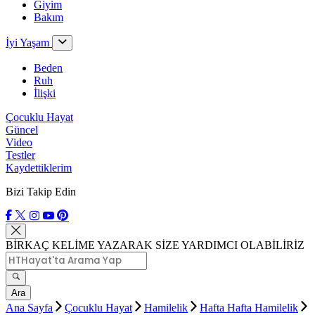
Giyim
Bakım
İyi Yaşam
Beden
Ruh
İlişki
Çocuklu Hayat
Güncel
Video
Testler
Kaydettiklerim
Bizi Takip Edin
BİRKAÇ KELİME YAZARAK SİZE YARDIMCI OLABİLİRİZ
Ara
Ana Sayfa
Çocuklu Hayat
Hamilelik
Hafta Hafta Hamilelik