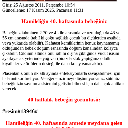
Giriş:
25 Ağustos 2011, Perşembe 10:54
Güncelleme:
17 Kasım 2025, Pazartesi 11:31
Hamileliğin 40. haftasında bebeğiniz
Bebeğiniz tahminen 2.70 ve 4 kilo arasında ve uzunluğu da 48 ve
55 cm arasında (tabiî ki çoğu sağlıklı çocuk bu ölçülerden aşağıda
veya yukarıda olabilir). Kafatası kemiklerinin henüz kaynamamış
olduğundan bebek doğum esnasında doğum kanalından kolayca
çıkabilir. Cildinin altında onu rahim dışına çıktığında vücut ısısını
ayarlayacak yeterinde yağ var (birazda stok yaptığınız o tatlı
kıyafetler ve örtülerin desteği ile daha kolay ısınacaktır).
Plasentanız onun ilk altı ayında enfeksiyonlarla savaşabilmesi için
hala antikor üretiyor. Ve eğer emzirmeyi düşünüyorsanız, sütünüz
bebeğinizin savunma sistemini geliştirebilmesi için daha çok antikor
verecek.
40 haftalık bebeğin görüntüsü:
#resim#13946#
Hamileliğin 40. haftasında annede meydana gelen