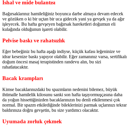
İshal ve mide bulantısı
Bağırsaklarınız hamileliğiniz boyunca darbe almaya devam edecek
ve gözüken o ki bir uçtan bir uca gidecek yani ya gevşek ya da ağır
işleyecek. Bu hafta gevşeyen bağırsak hareketleri doğumun eli
kulağında olduğunun işareti olabilir.
Pelvise baskı ve rahatsızlık
Eğer bebeğiniz bu hafta aşağı indiyse, küçük kafası leğeninize ve
idrar kesenize baskı yapıyor olabilir. Eğer zamanınız varsa, sertifikalı
doğum öncesi masaj terapistinden randevu alın, bu sizi
rahatlatacaktır.
Bacak krampları
Kimse bacaklarınızdaki bu spazmların nedenini bilemez, büyük
ihtimalle hamilelik kilosunu sanki son hafta taşıyormuşçasına daha
da yoğun hissettiğinizden bacaklarınızın bu denli etkilenmesi çok
normal. Bir spazm etkilediğinde bileklerinizi parmak uçlarınızı tekrar
baldırınıza doğru gevşetin, bu size yardımcı olacaktır.
Uyumada zorluk çekmek