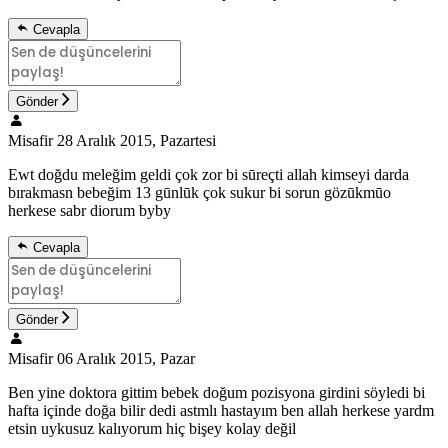
Cevapla
Gönder
Misafir
28 Aralık 2015, Pazartesi
Ewt doğdu meleğim geldi çok zor bi sūreçti allah kimseyi darda
bırakmasn bebeğim 13 gūnlūk çok sukur bi sorun gözūkmūo
herkese sabr diorum byby
Cevapla
Gönder
Misafir
06 Aralık 2015, Pazar
Ben yine doktora gittim bebek doğum pozisyona girdini söyledi bi
hafta içinde doğa bilir dedi astmlı hastayım ben allah herkese yardm
etsin uykusuz kalıyorum hiç bişey kolay değil