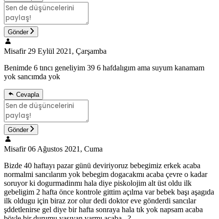
Gönder
Misafir
29 Eylül 2021, Çarşamba
Benimde 6 tıncı geneliyim 39 6 hafdalıgım ama suyum kanamam
yok sancımda yok
Cevapla
Gönder
Misafir
06 Ağustos 2021, Cuma
Bizde 40 haftayı pazar günü deviriyoruz bebegimiz erkek acaba
normalmi sancılarım yok bebegim dogacakmı acaba çevre o kadar
soruyor ki dogurmadinmı hala diye piskolojim alt üst oldu ilk
gebeligim 2 hafta önce kontrole gittim açılma var bebek başı aşagıda
ilk oldugu için biraz zor olur dedi doktor eve gönderdi sancılar
şddetlenirse gel diye bir hafta sonraya hala tık yok napsam acaba
böyle bir durumu yaşıyan varmı acaba ..?