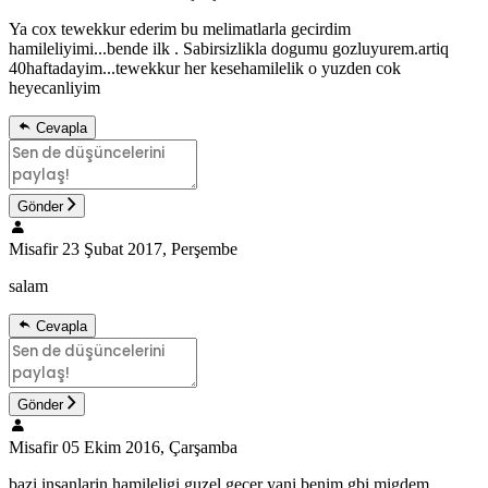
Ya cox tewekkur ederim bu melimatlarla gecirdim
hamileliyimi...bende ilk . Sabirsizlikla dogumu gozluyurem.artiq
40haftadayim...tewekkur her kesehamilelik o yuzden cok
heyecanliyim
Cevapla
Gönder
Misafir
23 Şubat 2017, Perşembe
salam
Cevapla
Gönder
Misafir
05 Ekim 2016, Çarşamba
bazi insanlarin hamileligi guzel gecer yani benim gbi migdem