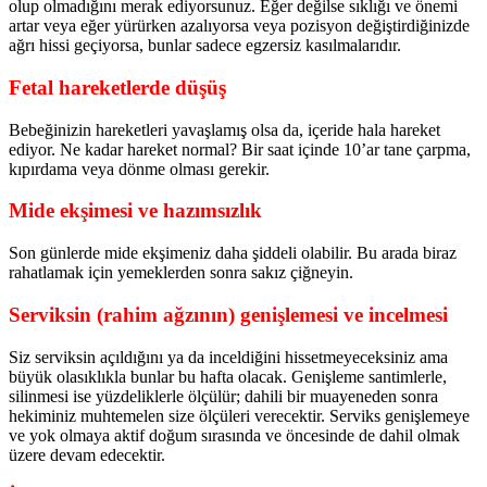
olup olmadığını merak ediyorsunuz. Eğer değilse sıklığı ve önemi
artar veya eğer yürürken azalıyorsa veya pozisyon değiştirdiğinizde
ağrı hissi geçiyorsa, bunlar sadece egzersiz kasılmalarıdır.
Fetal hareketlerde düşüş
Bebeğinizin hareketleri yavaşlamış olsa da, içeride hala hareket
ediyor. Ne kadar hareket normal? Bir saat içinde 10’ar tane çarpma,
kıpırdama veya dönme olması gerekir.
Mide ekşimesi ve hazımsızlık
Son günlerde mide ekşimeniz daha şiddeli olabilir. Bu arada biraz
rahatlamak için yemeklerden sonra sakız çiğneyin.
Serviksin (rahim ağzının) genişlemesi ve incelmesi
Siz serviksin açıldığını ya da inceldiğini hissetmeyeceksiniz ama
büyük olasıklıkla bunlar bu hafta olacak. Genişleme santimlerle,
silinmesi ise yüzdeliklerle ölçülür; dahili bir muayeneden sonra
hekiminiz muhtemelen size ölçüleri verecektir. Serviks genişlemeye
ve yok olmaya aktif doğum sırasında ve öncesinde de dahil olmak
üzere devam edecektir.