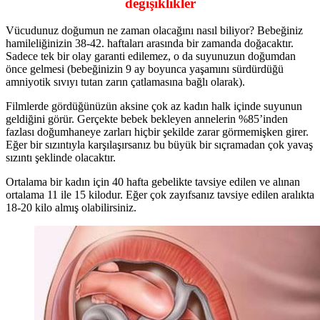
değişiklikler
Vücudunuz doğumun ne zaman olacağını nasıl biliyor? Bebeğiniz
hamileliğinizin 38-42. haftaları arasında bir zamanda doğacaktır.
Sadece tek bir olay garanti edilemez, o da suyunuzun doğumdan
önce gelmesi (bebeğinizin 9 ay boyunca yaşamını sürdürdüğü
amniyotik sıvıyı tutan zarın çatlamasına bağlı olarak).
Filmlerde gördüğünüzün aksine çok az kadın halk içinde suyunun
geldiğini görür. Gerçekte bebek bekleyen annelerin %85’inden
fazlası doğumhaneye zarları hiçbir şekilde zarar görmemişken girer.
Eğer bir sızıntıyla karşılaşırsanız bu büyük bir sıçramadan çok yavaş
sızıntı şeklinde olacaktır.
Ortalama bir kadın için 40 hafta gebelikte tavsiye edilen ve alınan
ortalama 11 ile 15 kilodur. Eğer çok zayıfsanız tavsiye edilen aralıkta
18-20 kilo almış olabilirsiniz.