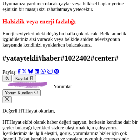
Uyumanıza yardımcı olacak çaylar veya bitkisel haplar yerine
eşinizin bir masajı sizi rahatlatmaya yetecektir.
Halsizlik veya enerji fazlalığı
Enerji seviyelerindeki düşüş bu hafta çok olacak. Belki annelik
içgüdüleriniz sizi vuracak veya belkide aniden televizyonun
karşısında kendinizi uyuklarken bulacaksınız.
#yataytekli#haber#1022402#center#
Paylaş:
Kaydet
Yorumlar
Yorum Kuralları
Değerli HTHayat okurları,
HTHayat ekibi olarak haber değeri taşıyan, herkesin kendine dair bir
şeyler bulacağı içerikleri sizlere ulaştırmak için çalışıyoruz.
İçeriklerimiz ile ilgili eleştiri, görüş, yorumlarınız bizler için çok
önemli. Fakat karşılıklı saygı ve yasalara uygunluk çerçevesinde