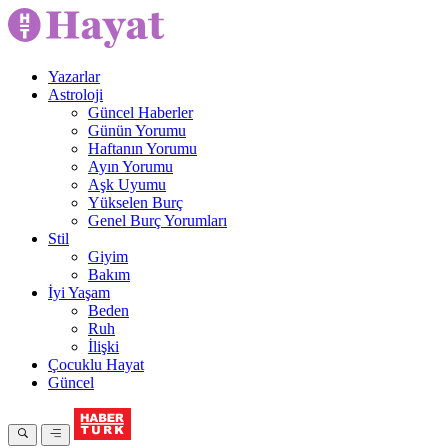
Yazarlar
Astroloji
Güncel Haberler
Günün Yorumu
Haftanın Yorumu
Ayın Yorumu
Aşk Uyumu
Yükselen Burç
Genel Burç Yorumları
Stil
Giyim
Bakım
İyi Yaşam
Beden
Ruh
İlişki
Çocuklu Hayat
Güncel