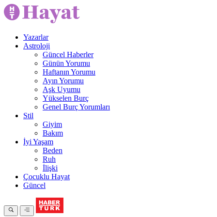
Yazarlar
Astroloji
Güncel Haberler
Günün Yorumu
Haftanın Yorumu
Ayın Yorumu
Aşk Uyumu
Yükselen Burç
Genel Burç Yorumları
Stil
Giyim
Bakım
İyi Yaşam
Beden
Ruh
İlişki
Çocuklu Hayat
Güncel