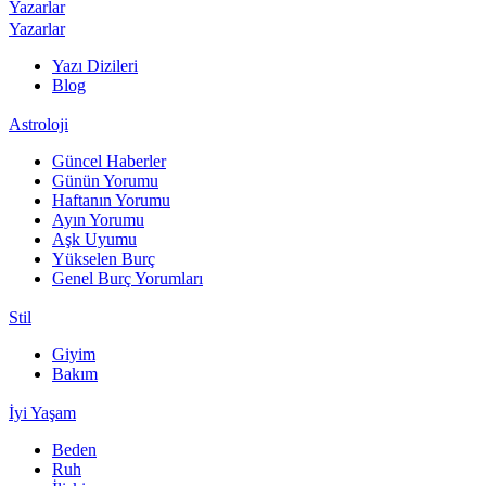
Yazarlar
Yazarlar
Yazı Dizileri
Blog
Astroloji
Güncel Haberler
Günün Yorumu
Haftanın Yorumu
Ayın Yorumu
Aşk Uyumu
Yükselen Burç
Genel Burç Yorumları
Stil
Giyim
Bakım
İyi Yaşam
Beden
Ruh