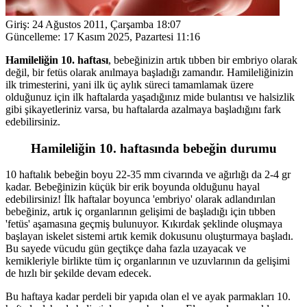
Giriş:
24 Ağustos 2011, Çarşamba 18:07
Güncelleme:
17 Kasım 2025, Pazartesi 11:16
Hamileliğin 10. haftası
, bebeğinizin artık tıbben bir embriyo olarak
değil, bir fetüs olarak anılmaya başladığı zamandır. Hamileliğinizin
ilk trimesterini, yani ilk üç aylık süreci tamamlamak üzere
olduğunuz için ilk haftalarda yaşadığınız mide bulantısı ve halsizlik
gibi şikayetleriniz varsa, bu haftalarda azalmaya başladığını fark
edebilirsiniz.
Hamileliğin 10. haftasında bebeğin durumu
10 haftalık bebeğin boyu 22-35 mm civarında ve ağırlığı da 2-4 gr
kadar. Bebeğinizin küçük bir erik boyunda olduğunu hayal
edebilirsiniz! İlk haftalar boyunca 'embriyo' olarak adlandırılan
bebeğiniz, artık iç organlarının gelişimi de başladığı için tıbben
'fetüs' aşamasına geçmiş bulunuyor. Kıkırdak şeklinde oluşmaya
başlayan iskelet sistemi artık kemik dokusunu oluşturmaya başladı.
Bu sayede vücudu gün geçtikçe daha fazla uzayacak ve
kemikleriyle birlikte tüm iç organlarının ve uzuvlarının da gelişimi
de hızlı bir şekilde devam edecek.
Bu haftaya kadar perdeli bir yapıda olan el ve ayak parmakları 10.