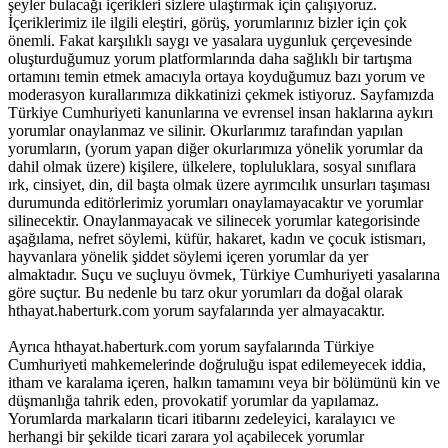
şeyler bulacağı içerikleri sizlere ulaştırmak için çalışıyoruz.
İçeriklerimiz ile ilgili eleştiri, görüş, yorumlarınız bizler için çok
önemli. Fakat karşılıklı saygı ve yasalara uygunluk çerçevesinde
oluşturduğumuz yorum platformlarında daha sağlıklı bir tartışma
ortamını temin etmek amacıyla ortaya koyduğumuz bazı yorum ve
moderasyon kurallarımıza dikkatinizi çekmek istiyoruz. Sayfamızda
Türkiye Cumhuriyeti kanunlarına ve evrensel insan haklarına aykırı
yorumlar onaylanmaz ve silinir. Okurlarımız tarafından yapılan
yorumların, (yorum yapan diğer okurlarımıza yönelik yorumlar da
dahil olmak üzere) kişilere, ülkelere, topluluklara, sosyal sınıflara
ırk, cinsiyet, din, dil başta olmak üzere ayrımcılık unsurları taşıması
durumunda editörlerimiz yorumları onaylamayacaktır ve yorumlar
silinecektir. Onaylanmayacak ve silinecek yorumlar kategorisinde
aşağılama, nefret söylemi, küfür, hakaret, kadın ve çocuk istismarı,
hayvanlara yönelik şiddet söylemi içeren yorumlar da yer
almaktadır. Suçu ve suçluyu övmek, Türkiye Cumhuriyeti yasalarına
göre suçtur. Bu nedenle bu tarz okur yorumları da doğal olarak
hthayat.haberturk.com yorum sayfalarında yer almayacaktır.
Ayrıca hthayat.haberturk.com yorum sayfalarında Türkiye
Cumhuriyeti mahkemelerinde doğruluğu ispat edilemeyecek iddia,
itham ve karalama içeren, halkın tamamını veya bir bölümünü kin ve
düşmanlığa tahrik eden, provokatif yorumlar da yapılamaz.
Yorumlarda markaların ticari itibarını zedeleyici, karalayıcı ve
herhangi bir şekilde ticari zarara yol açabilecek yorumlar