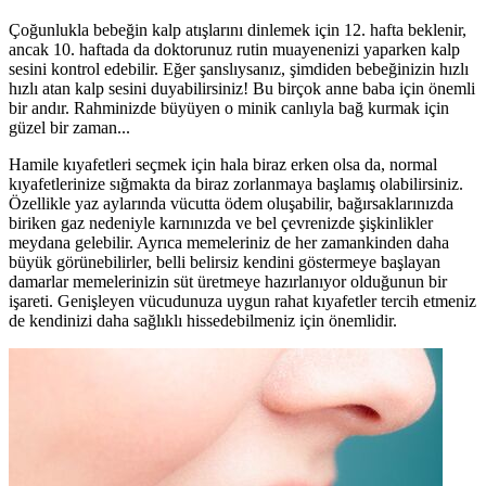
Çoğunlukla bebeğin kalp atışlarını dinlemek için 12. hafta beklenir,
ancak 10. haftada da doktorunuz rutin muayenenizi yaparken kalp
sesini kontrol edebilir. Eğer şanslıysanız, şimdiden bebeğinizin hızlı
hızlı atan kalp sesini duyabilirsiniz! Bu birçok anne baba için önemli
bir andır. Rahminizde büyüyen o minik canlıyla bağ kurmak için
güzel bir zaman...
Hamile kıyafetleri seçmek için hala biraz erken olsa da, normal
kıyafetlerinize sığmakta da biraz zorlanmaya başlamış olabilirsiniz.
Özellikle yaz aylarında vücutta ödem oluşabilir, bağırsaklarınızda
biriken gaz nedeniyle karnınızda ve bel çevrenizde şişkinlikler
meydana gelebilir. Ayrıca memeleriniz de her zamankinden daha
büyük görünebilirler, belli belirsiz kendini göstermeye başlayan
damarlar memelerinizin süt üretmeye hazırlanıyor olduğunun bir
işareti. Genişleyen vücudunuza uygun rahat kıyafetler tercih etmeniz
de kendinizi daha sağlıklı hissedebilmeniz için önemlidir.