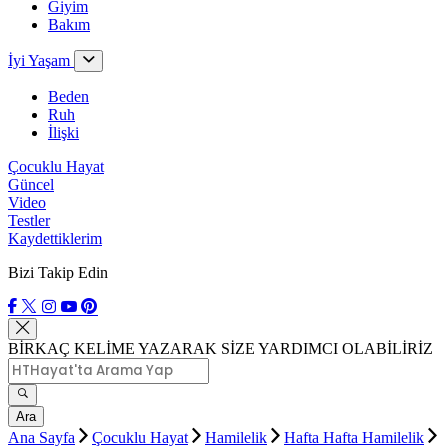
Giyim
Bakım
İyi Yaşam
Beden
Ruh
İlişki
Çocuklu Hayat
Güncel
Video
Testler
Kaydettiklerim
Bizi Takip Edin
BİRKAÇ KELİME YAZARAK SİZE YARDIMCI OLABİLİRİZ
Ara
Ana Sayfa
Çocuklu Hayat
Hamilelik
Hafta Hafta Hamilelik