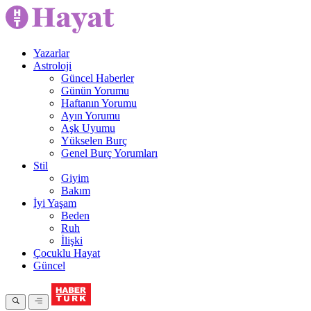
Yazarlar
Astroloji
Güncel Haberler
Günün Yorumu
Haftanın Yorumu
Ayın Yorumu
Aşk Uyumu
Yükselen Burç
Genel Burç Yorumları
Stil
Giyim
Bakım
İyi Yaşam
Beden
Ruh
İlişki
Çocuklu Hayat
Güncel