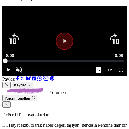
Video
Oynatıcısı
yükleniyor.
Süre
0:00
Topla
0:00
Yüklendi
:
0%
Süre
1x
Duraklat
Sesi
Oynatma
Tam
Aç
Hızı
Ekr
Paylaş:
Kaydet
Yorumlar
Yorum Kuralları
Değerli HTHayat okurları,
HTHayat ekibi olarak haber değeri taşıyan, herkesin kendine dair bir