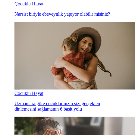
Çocuklu Hayat
Narsist biriyle ebeveynlik yapıyor olabilir misiniz?
Çocuklu Hayat
Uzmanlara göre çocuklarınızın sizi gerçekten
dinlemesini sağlamanın 6 basit yolu