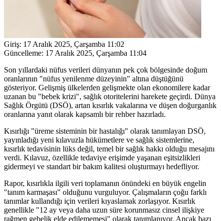
Giriş:
17 Aralık 2025, Çarşamba 11:02
Güncelleme:
17 Aralık 2025, Çarşamba 11:04
Son yıllardaki nüfus verileri dünyanın pek çok bölgesinde doğum
oranlarının "nüfus yenilenme düzeyinin" altına düştüğünü
gösteriyor. Gelişmiş ülkelerden gelişmekte olan ekonomilere kadar
uzanan bu "bebek krizi", sağlık otoritelerini harekete geçirdi. Dünya
Sağlık Örgütü (DSÖ), artan kısırlık vakalarına ve düşen doğurganlık
oranlarına yanıt olarak kapsamlı bir rehber hazırladı.
Kısırlığı "üreme sisteminin bir hastalığı" olarak tanımlayan DSÖ,
yayınladığı yeni kılavuzla hükümetlere ve sağlık sistemlerine,
kısırlık tedavisinin lüks değil, temel bir sağlık hakkı olduğu mesajını
verdi. Kılavuz, özellikle tedaviye erişimde yaşanan eşitsizlikleri
gidermeyi ve standart bir bakım kalitesi oluşturmayı hedefliyor.
Rapor, kısırlıkla ilgili veri toplamanın önündeki en büyük engelin
"tanım karmaşası" olduğunu vurguluyor. Çalışmaların çoğu farklı
tanımlar kullandığı için verileri kıyaslamak zorlaşıyor. Kısırlık
genellikle "12 ay veya daha uzun süre korunmasız cinsel ilişkiye
rağmen gebelik elde edilememesi" olarak tanımlanıyor. Ancak bazı