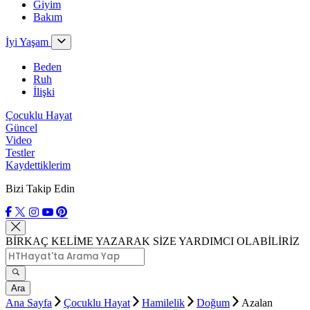
Giyim
Bakım
İyi Yaşam
Beden
Ruh
İlişki
Çocuklu Hayat
Güncel
Video
Testler
Kaydettiklerim
Bizi Takip Edin
BİRKAÇ KELİME YAZARAK SİZE YARDIMCI OLABİLİRİZ
Ara
Ana Sayfa
Çocuklu Hayat
Hamilelik
Doğum
Azalan