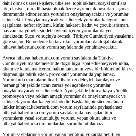
dahil olmak üzere) kişilere, ülkelere, topluluklara, sosyal sınıflara
ırk, cinsiyet, din, dil başta olmak üzere ayrımcılık unsurları taşıması
durumunda editörlerimiz yorumları onaylamayacaktır ve yorumlar
silinecektir. Onaylanmayacak ve silinecek yorumlar kategorisinde
aşağılama, nefret söylemi, küfür, hakaret, kadın ve çocuk istismarı,
hayvanlara yönelik şiddet söylemi içeren yorumlar da yer
almaktadır. Suçu ve suçluyu övmek, Türkiye Cumhuriyeti yasalarına
göre suçtur. Bu nedenle bu tarz okur yorumları da doğal olarak
hthayat.haberturk.com yorum sayfalarında yer almayacaktır.
Ayrıca hthayat.haberturk.com yorum sayfalarında Türkiye
Cumhuriyeti mahkemelerinde doğruluğu ispat edilemeyecek iddia,
itham ve karalama içeren, halkın tamamını veya bir bölümünü kin ve
düşmanlığa tahrik eden, provokatif yorumlar da yapılamaz.
Yorumlarda markaların ticari itibarını zedeleyici, karalayıcı ve
herhangi bir şekilde ticari zarara yol açabilecek yorumlar
onaylanmayacak ve silinecektir. Aynı şekilde bir markaya yönelik
promosyon veya reklam amaçlı yorumlar da onaylanmayacak ve
silinecek yorumlar kategorisindedir. Başka hiçbir siteden alınan
linkler hthayat.haberturk.com yorum sayfalarında paylaşılamaz.
hthayat.haberturk.com yorum sayfalarında paylaşılan tüm
yorumların yasal sorumluluğu yorumu yapan okura aittir ve
hthayat.haberturk.com bunlardan sorumlu tutulamaz.
Yorum sayfalarında yorum yapan her okur, yukarıda belirtilen