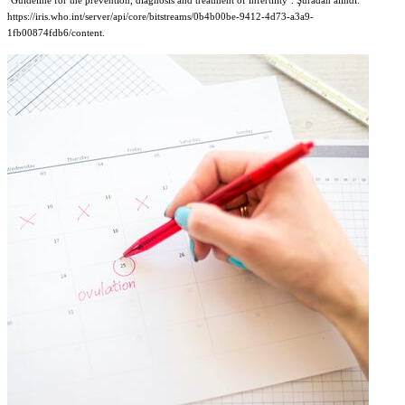
"Guideline for the prevention, diagnosis and treatment of infertility". Şuradan alındı:
https://iris.who.int/server/api/core/bitstreams/0b4b00be-9412-4d73-a3a9-
1fb00874fdb6/content.