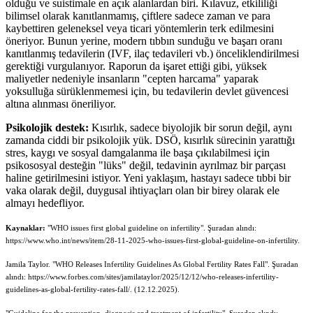
olduğu ve suistimale en açık alanlardan biri. Kılavuz, etkililiği
bilimsel olarak kanıtlanmamış, çiftlere sadece zaman ve para
kaybettiren geleneksel veya ticari yöntemlerin terk edilmesini
öneriyor. Bunun yerine, modern tıbbın sunduğu ve başarı oranı
kanıtlanmış tedavilerin (IVF, ilaç tedavileri vb.) önceliklendirilmesi
gerektiği vurgulanıyor. Raporun da işaret ettiği gibi, yüksek
maliyetler nedeniyle insanların "cepten harcama" yaparak
yoksulluğa sürüklenmemesi için, bu tedavilerin devlet güvencesi
altına alınması öneriliyor.
Psikolojik destek:
Kısırlık, sadece biyolojik bir sorun değil, aynı
zamanda ciddi bir psikolojik yük. DSÖ, kısırlık sürecinin yarattığı
stres, kaygı ve sosyal damgalanma ile başa çıkılabilmesi için
psikososyal desteğin "lüks" değil, tedavinin ayrılmaz bir parçası
haline getirilmesini istiyor. Yeni yaklaşım, hastayı sadece tıbbi bir
vaka olarak değil, duygusal ihtiyaçları olan bir birey olarak ele
almayı hedefliyor.
Kaynaklar:
"WHO issues first global guideline on infertility". Şuradan alındı:
https://www.who.int/news/item/28-11-2025-who-issues-first-global-guideline-on-infertility.
Jamila Taylor. "WHO Releases Infertility Guidelines As Global Fertility Rates Fall". Şuradan
alındı: https://www.forbes.com/sites/jamilataylor/2025/12/12/who-releases-infertility-
guidelines-as-global-fertility-rates-fall/. (12.12.2025).