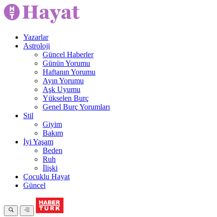
Yazarlar
Astroloji
Güncel Haberler
Günün Yorumu
Haftanın Yorumu
Ayın Yorumu
Aşk Uyumu
Yükselen Burç
Genel Burç Yorumları
Stil
Giyim
Bakım
İyi Yaşam
Beden
Ruh
İlişki
Çocuklu Hayat
Güncel