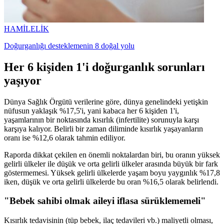
HAMİLELİK
Doğurganlığı desteklemenin 8 doğal yolu
Her 6 kişiden 1'i doğurganlık sorunları
yaşıyor
Dünya Sağlık Örgütü verilerine göre, dünya genelindeki yetişkin
nüfusun yaklaşık %17,5'i, yani kabaca her 6 kişiden 1'i,
yaşamlarının bir noktasında kısırlık (infertilite) sorunuyla karşı
karşıya kalıyor. Belirli bir zaman diliminde kısırlık yaşayanların
oranı ise %12,6 olarak tahmin ediliyor.
Raporda dikkat çekilen en önemli noktalardan biri, bu oranın yüksek
gelirli ülkeler ile düşük ve orta gelirli ülkeler arasında büyük bir fark
göstermemesi. Yüksek gelirli ülkelerde yaşam boyu yaygınlık %17,8
iken, düşük ve orta gelirli ülkelerde bu oran %16,5 olarak belirlendi.
"Bebek sahibi olmak aileyi iflasa sürüklememeli"
Kısırlık tedavisinin (tüp bebek, ilaç tedavileri vb.) maliyetli olması,