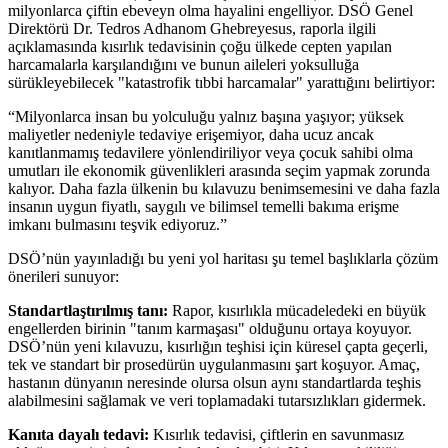
milyonlarca çiftin ebeveyn olma hayalini engelliyor. DSÖ Genel
Direktörü Dr. Tedros Adhanom Ghebreyesus, raporla ilgili
açıklamasında kısırlık tedavisinin çoğu ülkede cepten yapılan
harcamalarla karşılandığını ve bunun aileleri yoksulluğa
sürükleyebilecek "katastrofik tıbbi harcamalar" yarattığını belirtiyor:
“Milyonlarca insan bu yolculuğu yalnız başına yaşıyor; yüksek
maliyetler nedeniyle tedaviye erişemiyor, daha ucuz ancak
kanıtlanmamış tedavilere yönlendiriliyor veya çocuk sahibi olma
umutları ile ekonomik güvenlikleri arasında seçim yapmak zorunda
kalıyor. Daha fazla ülkenin bu kılavuzu benimsemesini ve daha fazla
insanın uygun fiyatlı, saygılı ve bilimsel temelli bakıma erişme
imkanı bulmasını teşvik ediyoruz.”
DSÖ’nün yayınladığı bu yeni yol haritası şu temel başlıklarla çözüm
önerileri sunuyor:
Standartlaştırılmış tanı:
Rapor, kısırlıkla mücadeledeki en büyük
engellerden birinin "tanım karmaşası" olduğunu ortaya koyuyor.
DSÖ’nün yeni kılavuzu, kısırlığın teşhisi için küresel çapta geçerli,
tek ve standart bir prosedürün uygulanmasını şart koşuyor. Amaç,
hastanın dünyanın neresinde olursa olsun aynı standartlarda teşhis
alabilmesini sağlamak ve veri toplamadaki tutarsızlıkları gidermek.
Kanıta dayalı tedavi:
Kısırlık tedavisi, çiftlerin en savunmasız