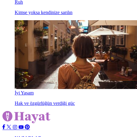
Ruh
Kimse yoksa kendinize sarılın
İyi Yaşam
Hak ve özgürlüğün verdiği güç