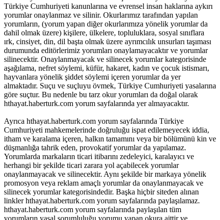
Türkiye Cumhuriyeti kanunlarına ve evrensel insan haklarına aykırı
yorumlar onaylanmaz ve silinir. Okurlarımız tarafından yapılan
yorumların, (yorum yapan diğer okurlarımıza yönelik yorumlar da
dahil olmak üzere) kişilere, ülkelere, topluluklara, sosyal sınıflara
ırk, cinsiyet, din, dil başta olmak üzere ayrımcılık unsurları taşıması
durumunda editörlerimiz yorumları onaylamayacaktır ve yorumlar
silinecektir. Onaylanmayacak ve silinecek yorumlar kategorisinde
aşağılama, nefret söylemi, küfür, hakaret, kadın ve çocuk istismarı,
hayvanlara yönelik şiddet söylemi içeren yorumlar da yer
almaktadır. Suçu ve suçluyu övmek, Türkiye Cumhuriyeti yasalarına
göre suçtur. Bu nedenle bu tarz okur yorumları da doğal olarak
hthayat.haberturk.com yorum sayfalarında yer almayacaktır.
Ayrıca hthayat.haberturk.com yorum sayfalarında Türkiye
Cumhuriyeti mahkemelerinde doğruluğu ispat edilemeyecek iddia,
itham ve karalama içeren, halkın tamamını veya bir bölümünü kin ve
düşmanlığa tahrik eden, provokatif yorumlar da yapılamaz.
Yorumlarda markaların ticari itibarını zedeleyici, karalayıcı ve
herhangi bir şekilde ticari zarara yol açabilecek yorumlar
onaylanmayacak ve silinecektir. Aynı şekilde bir markaya yönelik
promosyon veya reklam amaçlı yorumlar da onaylanmayacak ve
silinecek yorumlar kategorisindedir. Başka hiçbir siteden alınan
linkler hthayat.haberturk.com yorum sayfalarında paylaşılamaz.
hthayat.haberturk.com yorum sayfalarında paylaşılan tüm
yorumların yasal sorumluluğu yorumu yapan okura aittir ve