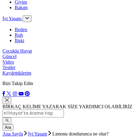
Giyim
Bakım
İyi Yaşam
Beden
Ruh
İlişki
Çocuklu Hayat
Güncel
Video
Testler
Kaydettiklerim
Bizi Takip Edin
BİRKAÇ KELİME YAZARAK SİZE YARDIMCI OLABİLİRİZ
Ara
Ana Sayfa
İyi Yaşam
Limonu dondurunca ne olur?