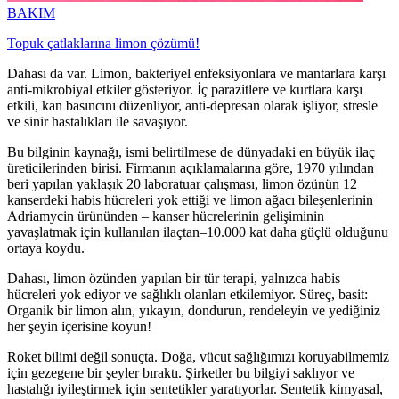
BAKIM
Topuk çatlaklarına limon çözümü!
Dahası da var. Limon, bakteriyel enfeksiyonlara ve mantarlara karşı
anti-mikrobiyal etkiler gösteriyor. İç parazitlere ve kurtlara karşı
etkili, kan basıncını düzenliyor, anti-depresan olarak işliyor, stresle
ve sinir hastalıkları ile savaşıyor.
Bu bilginin kaynağı, ismi belirtilmese de dünyadaki en büyük ilaç
üreticilerinden birisi. Firmanın açıklamalarına göre, 1970 yılından
beri yapılan yaklaşık 20 laboratuar çalışması, limon özünün 12
kanserdeki habis hücreleri yok ettiği ve limon ağacı bileşenlerinin
Adriamycin ürününden – kanser hücrelerinin gelişiminin
yavaşlatmak için kullanılan ilaçtan–10.000 kat daha güçlü olduğunu
ortaya koydu.
Dahası, limon özünden yapılan bir tür terapi, yalnızca habis
hücreleri yok ediyor ve sağlıklı olanları etkilemiyor. Süreç, basit:
Organik bir limon alın, yıkayın, dondurun, rendeleyin ve yediğiniz
her şeyin içerisine koyun!
Roket bilimi değil sonuçta. Doğa, vücut sağlığımızı koruyabilmemiz
için gezegene bir şeyler bıraktı. Şirketler bu bilgiyi saklıyor ve
hastalığı iyileştirmek için sentetikler yaratıyorlar. Sentetik kimyasal,