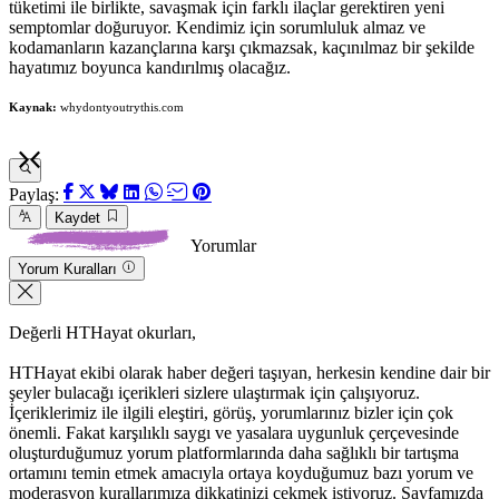
tüketimi ile birlikte, savaşmak için farklı ilaçlar gerektiren yeni
semptomlar doğuruyor. Kendimiz için sorumluluk almaz ve
kodamanların kazançlarına karşı çıkmazsak, kaçınılmaz bir şekilde
hayatımız boyunca kandırılmış olacağız.
Kaynak:
whydontyoutrythis.com
Paylaş:
Kaydet
Yorumlar
Yorum Kuralları
Değerli HTHayat okurları,
HTHayat ekibi olarak haber değeri taşıyan, herkesin kendine dair bir
şeyler bulacağı içerikleri sizlere ulaştırmak için çalışıyoruz.
İçeriklerimiz ile ilgili eleştiri, görüş, yorumlarınız bizler için çok
önemli. Fakat karşılıklı saygı ve yasalara uygunluk çerçevesinde
oluşturduğumuz yorum platformlarında daha sağlıklı bir tartışma
ortamını temin etmek amacıyla ortaya koyduğumuz bazı yorum ve
moderasyon kurallarımıza dikkatinizi çekmek istiyoruz. Sayfamızda