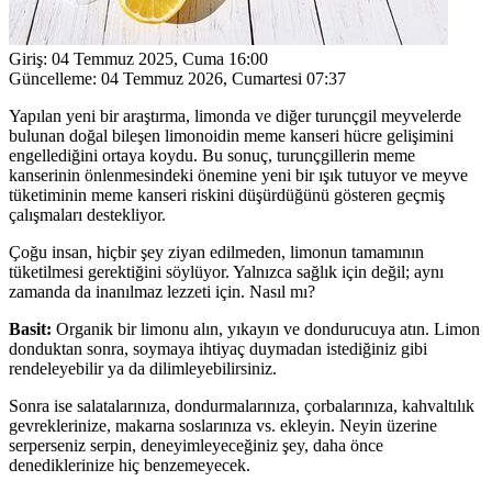
Giriş:
04 Temmuz 2025, Cuma 16:00
Güncelleme:
04 Temmuz 2026, Cumartesi 07:37
Yapılan yeni bir araştırma, limonda ve diğer turunçgil meyvelerde
bulunan doğal bileşen limonoidin meme kanseri hücre gelişimini
engellediğini ortaya koydu. Bu sonuç, turunçgillerin meme
kanserinin önlenmesindeki önemine yeni bir ışık tutuyor ve meyve
tüketiminin meme kanseri riskini düşürdüğünü gösteren geçmiş
çalışmaları destekliyor.
Çoğu insan, hiçbir şey ziyan edilmeden, limonun tamamının
tüketilmesi gerektiğini söylüyor. Yalnızca sağlık için değil; aynı
zamanda da inanılmaz lezzeti için. Nasıl mı?
Basit:
Organik bir limonu alın, yıkayın ve dondurucuya atın. Limon
donduktan sonra, soymaya ihtiyaç duymadan istediğiniz gibi
rendeleyebilir ya da dilimleyebilirsiniz.
Sonra ise salatalarınıza, dondurmalarınıza, çorbalarınıza, kahvaltılık
gevreklerinize, makarna soslarınıza vs. ekleyin. Neyin üzerine
serperseniz serpin, deneyimleyeceğiniz şey, daha önce
denediklerinize hiç benzemeyecek.