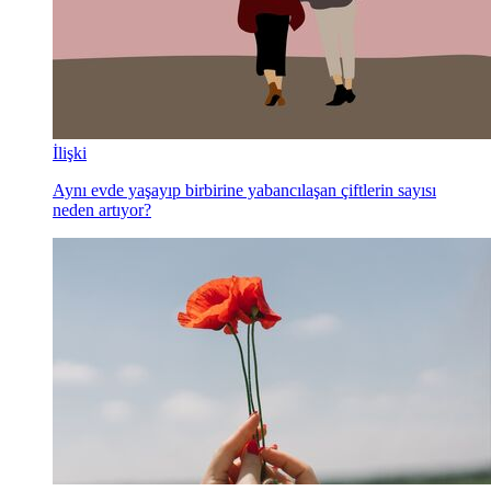
İlişki
Aynı evde yaşayıp birbirine yabancılaşan çiftlerin sayısı
neden artıyor?