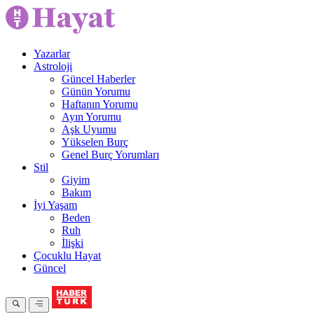
Yazarlar
Astroloji
Güncel Haberler
Günün Yorumu
Haftanın Yorumu
Ayın Yorumu
Aşk Uyumu
Yükselen Burç
Genel Burç Yorumları
Stil
Giyim
Bakım
İyi Yaşam
Beden
Ruh
İlişki
Çocuklu Hayat
Güncel