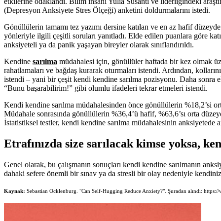
etkilerine odaklandı. Bilim insanı Yulia Susanti ve liderliğindeki ar
(Depresyon Anksiyete Stres Ölçeği) anketini doldurmalarını istedi.
Gönüllülerin tamamı tez yazımı dersine katılan ve en az hafif düzeyde 
yönleriyle ilgili çeşitli soruları yanıtladı. Elde edilen puanlara göre ka
anksiyeteli ya da panik yaşayan bireyler olarak sınıflandırıldı.
Kendine
sarılma
müdahalesi için, gönüllüler haftada bir kez olmak 
rahatlamaları ve bağdaş kurarak oturmaları istendi. Ardından, kolların
istendi – yani bir çeşit kendi kendine sarılma pozisyonu. Daha sonra el
“Bunu başarabilirim!” gibi olumlu ifadeleri tekrar etmeleri istendi.
Kendi kendine sarılma müdahalesinden önce gönüllülerin %18,2’si or
Müdahale sonrasında gönüllülerin %36,4’ü hafif, %63,6’sı orta düzeyde
İstatistiksel testler, kendi kendine sarılma müdahalesinin anksiyetede 
Etrafınızda size sarılacak kimse yoksa, ke
Genel olarak, bu çalışmanın sonuçları kendi kendine sarılmanın anksiy
dahaki sefere önemli bir sınav ya da stresli bir olay nedeniyle kendini
Kaynak:
Sebastian Ocklenburg. "Can Self-Hugging Reduce Anxiety?". Şuradan alındı: https: