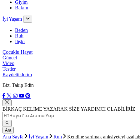
Giyim
Bakım
İyi Yaşam
Beden
Ruh
İlişki
Çocuklu Hayat
Güncel
Video
Testler
Kaydettiklerim
Bizi Takip Edin
BİRKAÇ KELİME YAZARAK SİZE YARDIMCI OLABİLİRİZ
Ara
Ana Sayfa
İyi Yaşam
Ruh
Kendine sarılmak anksiyeteyi azaltab