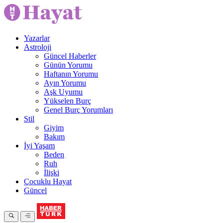
Yazarlar
Astroloji
Güncel Haberler
Günün Yorumu
Haftanın Yorumu
Ayın Yorumu
Aşk Uyumu
Yükselen Burç
Genel Burç Yorumları
Stil
Giyim
Bakım
İyi Yaşam
Beden
Ruh
İlişki
Çocuklu Hayat
Güncel