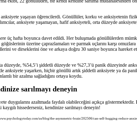
aştırma ekibi, 22 gönüllüden, bir kendi kendine sarılma müdahalesinden
anksiyete yaşayan öğrencilerdi. Gönüllüler, korku ve anksiyetenin fizik
tılımcılar, anksiyete yaşamayan, hafif anksiyeteli, orta düzeyde anksiyetel
üzere üç hafta boyunca davet edildi. Her buluşmada gönüllülerden mü
ı göğüslerinin üzerine çaprazlamaları ve parmak uçlarını karşı omuzlara 
lerini ve dirseklerini öne ve arkaya doğru 30 saniye boyunca hareket ett
ta düzeyde, %54,5’i şiddetli düzeyde ve %27,3’ü panik düzeyinde anks
 anksiyete yaşarken, hiçbir gönüllü artık şiddetli anksiyete ya da pan
anlamlı bir azalma sağladığını ortaya koydu.
ndinize sarılmayı deneyin
ete duygularını azaltmada faydalı olabileceğini açıkça göstermektedir. 
zi kaygılı hissederseniz, kendinize sarılmayı deneyin!
//www.psychologytoday.com/us/blog/the-asymmetric-brain/202506/can-self-hugging-reduce-anxie