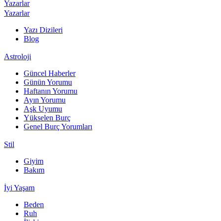
Yazarlar
Yazarlar
Yazı Dizileri
Blog
Astroloji
Güncel Haberler
Günün Yorumu
Haftanın Yorumu
Ayın Yorumu
Aşk Uyumu
Yükselen Burç
Genel Burç Yorumları
Stil
Giyim
Bakım
İyi Yaşam
Beden
Ruh