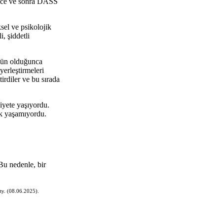
 önce ve sonra DASS
sel ve psikolojik
i, şiddetli
mkün olduğunca
yerleştirmeleri
irdiler ve bu sırada
iyete yaşıyordu.
ik yaşamıyordu.
Bu nedenle, bir
ty. (08.06.2025).