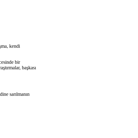
ışma, kendi
cesinde bir
raştırmalar, başkası
ndine sarılmanın